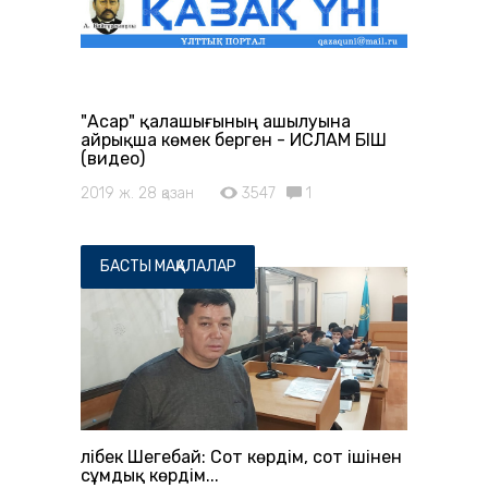
"Асар" қалашығының ашылуына
айрықша көмек берген - ИСЛАМ ӘБІШ
(видео)
2019 ж. 28 қазан
3547
1
БАСТЫ МАҚАЛАЛАР
Әлібек Шегебай: Сот көрдім, сот ішінен
сұмдық көрдім...