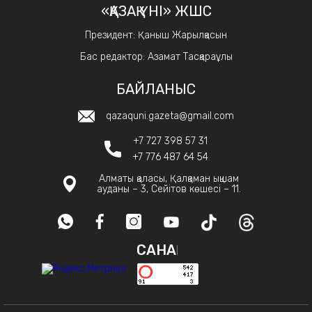
«ҚАЗАҚ ҮНІ» ЖШС
Президент: Қаныш Жарылқасын
Бас редактор: Азамат Тасқараұлы
БАЙЛАНЫС
qazaquni.gazeta@gmail.com
+7 727 398 57 31
+7 776 487 64 54
Алматы қаласы, Қалқаман ықшам
ауданы – 3, Сейітов көшесі – 11.
САНАҚ