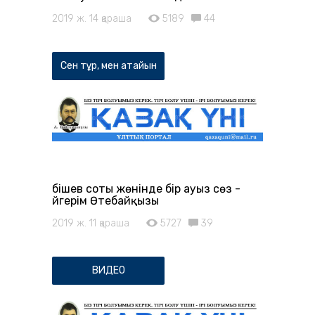
2019 ж. 14 қараша
5189
44
Сен тұр, мен атайын
Әбішев соты жөнінде бір ауыз сөз -
Әйгерім Өтебайқызы
2019 ж. 11 қараша
5727
39
ВИДЕО