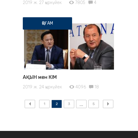
2019 ж. 27 қыркүйек
7805
4
ҚОҒАМ
АҚЫН мен ӘКІМ
2019 ж. 24 қыркүйек
4096
18
1
2
3
5