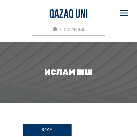
ИСЛАМ ӘБІШ
ИСЛАМ ӘБІШ
ҚОҒАМ