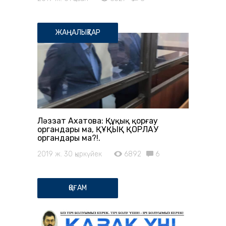
ЖАҢАЛЫҚТАР
Ләззат Ахатова: Құқық қорғау
органдары ма, ҚҰҚЫҚ ҚОРЛАУ
органдары ма?!.
2019 ж. 30 қыркүйек
6892
6
ҚОҒАМ