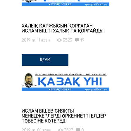
ХАЛЫҚ ҚАРЖЫСЫН ҚОРҒАҒАН
ИСЛАМ ӘБІШТІ ХАЛЫҚ ТА ҚОРҒАЙДЫ!
2019 ж. 11 қазан
3523
19
ҚОҒАМ
ИСЛАМ ӘБІШЕВ СИЯҚТЫ
МЕНЕДЖЕРЛЕРДІ ӨРКЕНИЕТТІ ЕЛДЕР
ТӨБЕСІНЕ КӨТЕРЕДІ
2019 ж. 01 қазан
3527
8