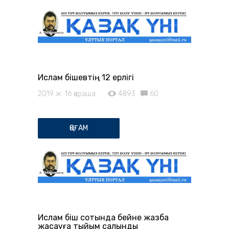
Ислам Әбішевтің 12 ерлігі
2019 ж. 16 қараша
4893
60
ҚОҒАМ
Ислам Әбіш сотында бейне жазба
жасауға тыйым салынды