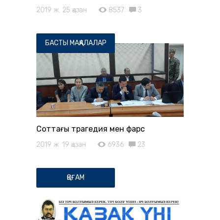
2019 ж. 25 қазан
8537
3
БАСТЫ МАҚАЛАЛАР
Соттағы трагедия мен фарс
2019 ж. 19 қазан
6936
23
ҚОҒАМ