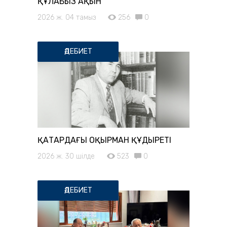
ҚҰЛАБЫЗ АҚЫН
2026 ж. 04 тамыз
256
0
ӘДЕБИЕТ
ҚАТАРДАҒЫ ОҚЫРМАН ҚҰДЫРЕТІ
2026 ж. 30 шілде
523
0
ӘДЕБИЕТ