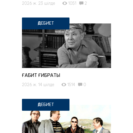
2026 ж. 23 шілде
1051
2
ӘДЕБИЕТ
ҒАБИТ ҒИБРАТЫ
2026 ж. 14 шілде
1514
0
ӘДЕБИЕТ