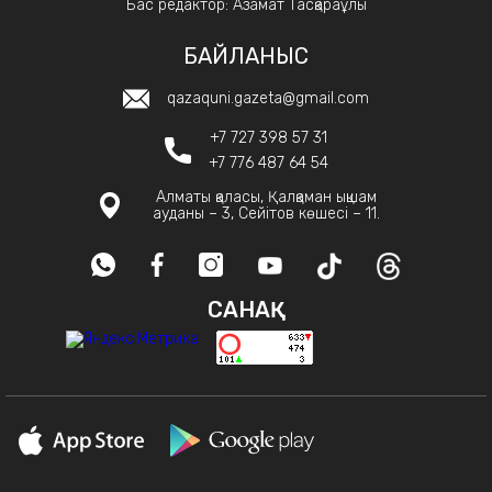
Бас редактор: Азамат Тасқараұлы
БАЙЛАНЫС
qazaquni.gazeta@gmail.com
+7 727 398 57 31
+7 776 487 64 54
Алматы қаласы, Қалқаман ықшам
ауданы – 3, Сейітов көшесі – 11.
САНАҚ