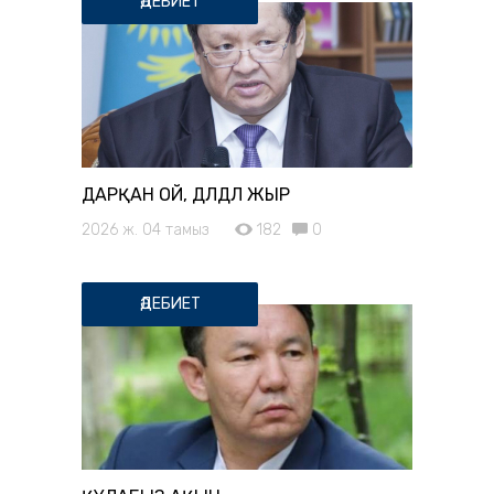
ӘДЕБИЕТ
ДАРҚАН ОЙ, ДҮЛДҮЛ ЖЫР
2026 ж. 04 тамыз
182
0
ӘДЕБИЕТ