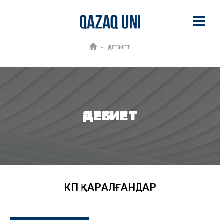
ӘДЕБИЕТ
ӘДЕБИЕТ
КӨП ҚАРАЛҒАНДАР