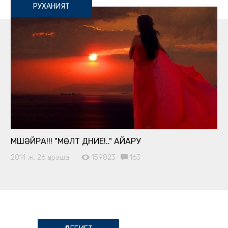
РУХАНИЯТ
МҮШӘЙРА!!! "МӨЛТ ДҮНИЕ!.." АЙАРУ
2014 ж. 26 қараша
159823
163