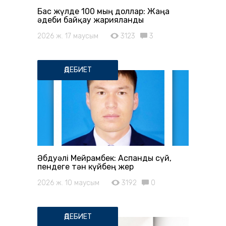
Бас жүлде 100 мың доллар: Жаңа
әдеби байқау жарияланды
2026 ж. 17 маусым
3123
3
ӘДЕБИЕТ
Әбдуәлі Мейрамбек: Аспанды сүй,
пендеге тән күйбең жер
2026 ж. 10 маусым
3192
0
ӘДЕБИЕТ