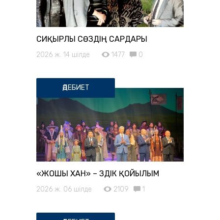
СИҚЫРЛЫ СӨЗДІҢ САРДАРЫ
2026 ж. 14 шілде
1477
0
ӘДЕБИЕТ
«ЖОШЫ ХАН» – ҮЗДІК ҚОЙЫЛЫМ
2026 ж. 06 шілде
2109
1