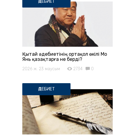
ӘДЕБИЕТ
Қытай әдебиетінің ортақол өкілі Мо
Янь қазақтарға не берді?
2026 ж. 23 маусым
2734
0
ӘДЕБИЕТ