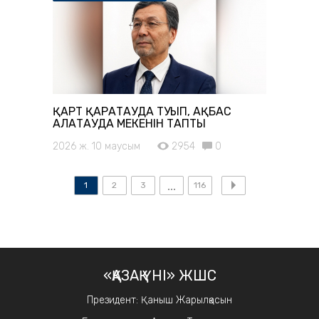
ҚАРТ ҚАРАТАУДА ТУЫП, АҚБАС
АЛАТАУДА МЕКЕНІН ТАПТЫ
2026 ж. 10 маусым
2954
0
1
2
3
116
«ҚАЗАҚ ҮНІ» ЖШС
Президент: Қаныш Жарылқасын