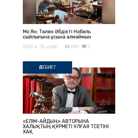
Мо Ян: Төлен Әбдікті Нобель
сыйлығына ұсына алмаймын
2026 ж. 25 шілде
840
0
ӘДЕБИЕТ
«ЕЛІМ-АЙДЫҢ» АВТОРЫНА
ХАЛЫҚТЫҢ ҚҰРМЕТІ ҰЛҒАЯ ТҮСЕТІНІ
ХАҚ