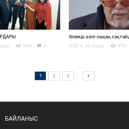
АРДАРЫ
Әлемді әзіл-сықақ сақта
аурыз
5947
0
2020 ж. 26 наурыз
4190
1
2
3
БАЙЛАНЫС