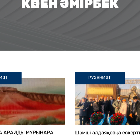
КӨПЕН ӘМІРБЕК
ИЯТ
РУХАНИЯТ
 ҚАРАЙДЫ МҰРЫНҚАРАҚ
Шәмші Қалдаяқовқа ескер