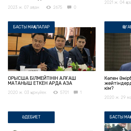
2021 ж. 04 қаз
2023 ж. 07 ақпан
2675
0
БАСТЫ МАҚАЛАЛАР
ҚОҒА
ОРЫСША БІЛМЕЙТІНІН АЛҒАШ
Көпен Әмір
МАҚТАНЫШ ЕТКЕН АРДА ҚАЗАҚ
жейтіндерд
кім?
2020 ж. 03 қыркүйек
5701
1
2020 ж. 29 м
ӘДЕБИЕТ
БАСТЫ МА