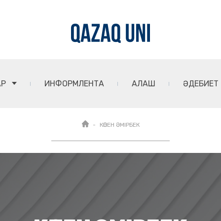
АР
ИНФОРМЛЕНТА
АЛАШ
ӘДЕБИЕТ
КӨПЕН ӘМІРБЕК