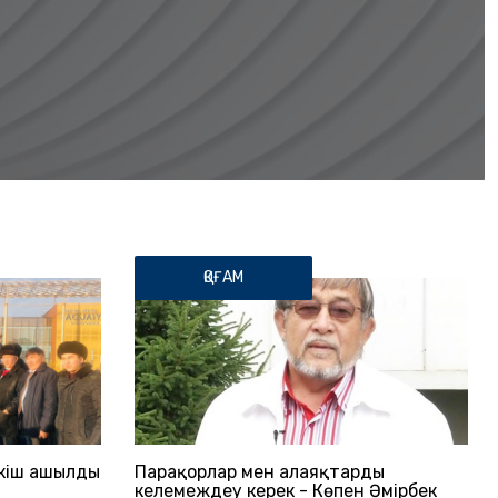
ҚОҒАМ
ткіш ашылды
Парақорлар мен алаяқтарды
келемеждеу керек - Көпен Әмірбек