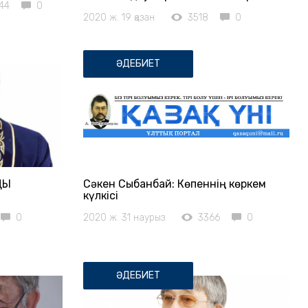
44
0
2020 ж. 19 қазан
3518
0
ӘДЕБИЕТ
ЫҚ
Сәкен Сыбанбай: Көпеннің көркем
күлкісі
0
2020 ж. 31 наурыз
3366
0
ӘДЕБИЕТ