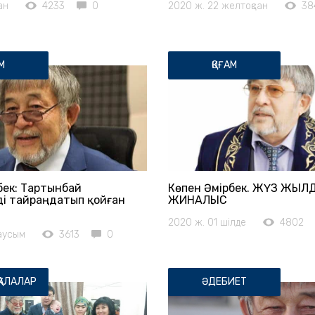
ан
4233
0
2020 ж. 22 желтоқсан
38
М
ҚОҒАМ
бек: Тартынбай
Көпен Әмірбек. ЖҮЗ ЖЫЛД
і тайраңдатып қойған
ЖИНАЛЫС
2020 ж. 01 шілде
4802
аусым
3613
0
ҚАЛАЛАР
ӘДЕБИЕТ