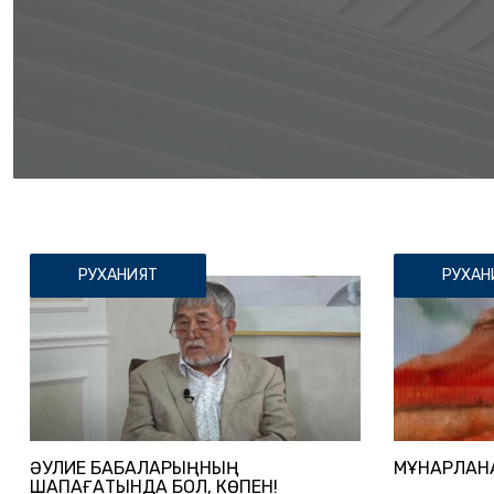
РУХАНИЯТ
РУХАН
ӘУЛИЕ БАБАЛАРЫҢНЫҢ
МҰНАРЛАНА
ШАПАҒАТЫНДА БОЛ, КӨПЕН!