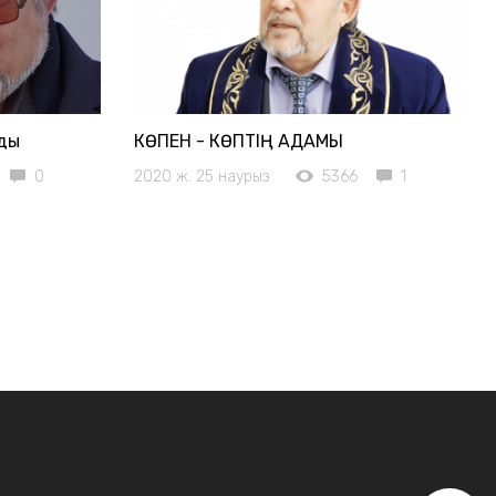
йды
КӨПЕН - КӨПТІҢ АДАМЫ
0
2020 ж. 25 наурыз
5366
1