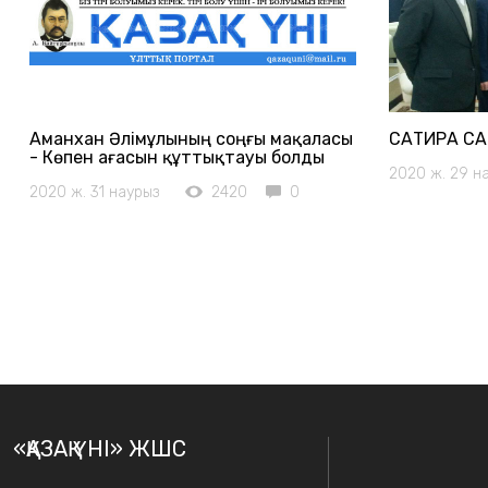
Аманхан Әлімұлының соңғы мақаласы
САТИРА С
- Көпен ағасын құттықтауы болды
2020 ж. 29 н
2020 ж. 31 наурыз
2420
0
«ҚАЗАҚ ҮНІ» ЖШС