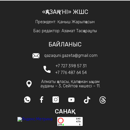
«ҚАЗАҚ ҮНІ» ЖШС
Президент: Қаныш Жарылқасын
Бас редактор: Азамат Тасқараұлы
БАЙЛАНЫС
qazaquni.gazeta@gmail.com
+7 727 398 57 31
+7 776 487 64 54
Алматы қаласы, Қалқаман ықшам
ауданы – 3, Сейітов көшесі – 11.
САНАҚ