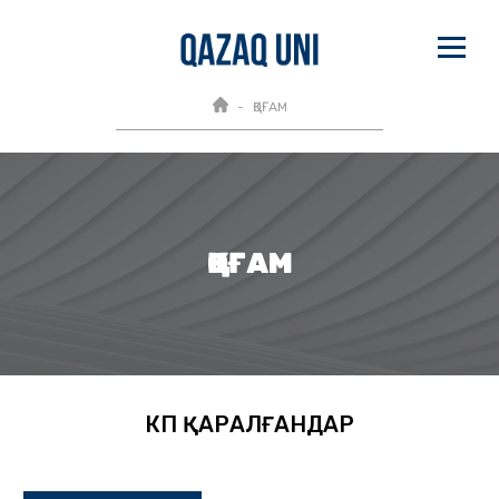
ҚОҒАМ
ҚОҒАМ
КӨП ҚАРАЛҒАНДАР