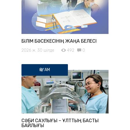
БІЛІМ БӘСЕКЕСІНІҢ ЖАҢА БЕЛЕСІ
2026 ж. 30 шілде
492
0
ҚОҒАМ
СӘБИ САУЛЫҒЫ – ҰЛТТЫҢ БАСТЫ
БАЙЛЫҒЫ