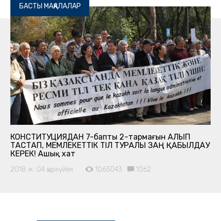
БАСТЫ МАҚАЛАЛАР
КОНСТИТУЦИЯДАН 7-баптың 2-тармағын АЛЫП
ТАСТАП, МЕМЛЕКЕТТІК ТІЛ ТУРАЛЫ ЗАҢ ҚАБЫЛДАУ
КЕРЕК! Ашық хат
2018 ж. 04 қыркүйек
1063043
1062