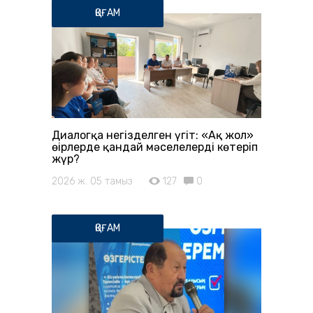
ҚОҒАМ
Диалогқа негізделген үгіт: «Ақ жол»
өңірлерде қандай мәселелерді көтеріп
жүр?
2026 ж. 05 тамыз
127
0
ҚОҒАМ