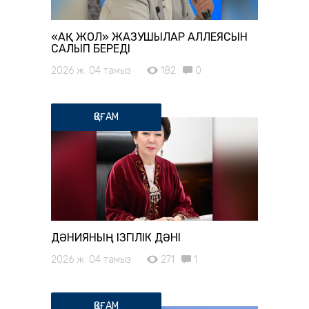
«АҚ ЖОЛ» ЖАЗУШЫЛАР АЛЛЕЯСЫН
САЛЫП БЕРЕДІ
2026 ж. 04 тамыз
182
0
ҚОҒАМ
ДӘНИЯНЫҢ ІЗГІЛІК ДӘНІ
2026 ж. 04 тамыз
271
1
ҚОҒАМ