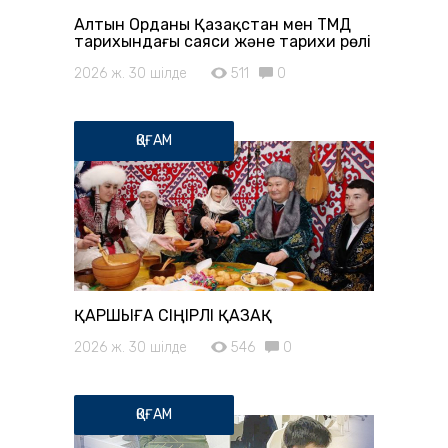
Алтын Орданың Қазақстан мен ТМД
тарихындағы саяси және тарихи рөлі
2026 ж. 30 шілде
511
0
ҚОҒАМ
ҚАРШЫҒА СІҢІРЛІ ҚАЗАҚ
2026 ж. 30 шілде
546
0
ҚОҒАМ