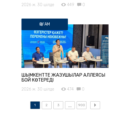
2026 ж. 30 шілде
449
0
ҚОҒАМ
ШЫМКЕНТТЕ ЖАЗУШЫЛАР АЛЛЕЯСЫ
БОЙ КӨТЕРЕДІ
2026 ж. 30 шілде
474
0
1
2
3
900