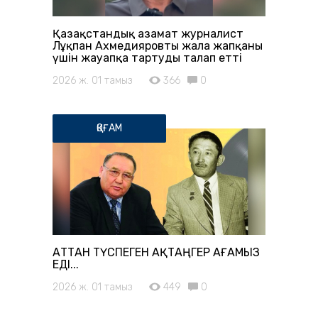
Қазақстандық азамат журналист
Лұқпан Ахмедияровты жала жапқаны
үшін жауапқа тартуды талап етті
2026 ж. 01 тамыз
366
0
ҚОҒАМ
АТТАН ТҮСПЕГЕН АҚТАҢГЕР АҒАМЫЗ
ЕДІ...
2026 ж. 01 тамыз
449
0