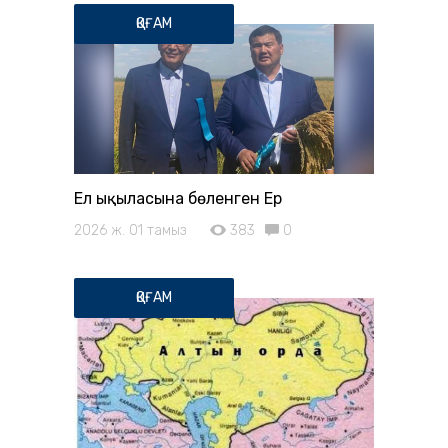
ҚОҒАМ
Ел ықыласына бөленген Ер
2026 ж. 01 тамыз
383
0
ҚОҒАМ