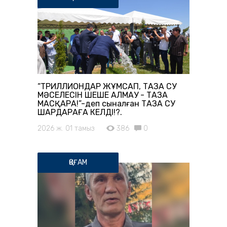
“ТРИЛЛИОНДАР ЖҰМСАП, ТАЗА СУ
МӘСЕЛЕСІН ШЕШЕ АЛМАУ - ТАЗА
МАСҚАРА!”-деп сыналған ТАЗА СУ
ШАРДАРАҒА КЕЛДІ!?.
2026 ж. 01 тамыз
386
0
ҚОҒАМ