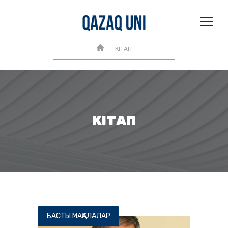
КІТАП
КІТАП
БАСТЫ МАҚАЛАЛАР