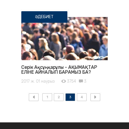
ӘДЕБИЕТ
Серік Ақсұңқарұлы - АҚЫМАҚТАР
ЕЛІНЕ АЙНАЛЫП БАРАМЫЗ БА?
2017 ж. 01 наурыз
3754
3
1
2
3
4