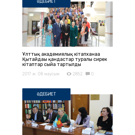
ӘДЕБИЕТ
Ұлттық академиялық кітапханаға
Қытайдағы қандастар туралы сирек
кітаптар сыйға тартылды
2017 ж. 08 маусым
2852
0
ӘДЕБИЕТ