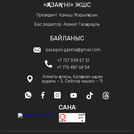
«ҚАЗАҚ ҮНІ» ЖШС
Президент: Қаныш Жарылқасын
Бас редактор: Азамат Тасқараұлы
БАЙЛАНЫС
qazaquni.gazeta@gmail.com
+7 727 398 57 31
+7 776 487 64 54
Алматы қаласы, Қалқаман ықшам
ауданы – 3, Сейітов көшесі – 11.
САНАҚ