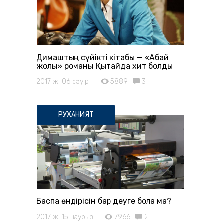
Димаштың сүйікті кітабы — «Абай
жолы» романы Қытайда хит болды
2017 ж. 06 сәуір
5889
3
РУХАНИЯТ
Баспа өндірісін бар деуге бола ма?
2017 ж. 15 наурыз
7966
2