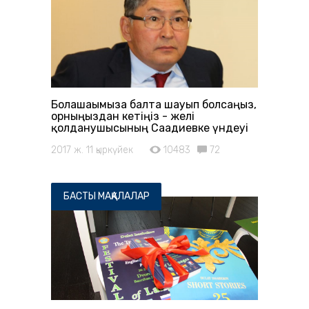
Болашағымызға балта шауып болсаңыз,
орныңыздан кетіңіз - желі
қолданушысының Сағадиевке үндеуі
2017 ж. 11 қыркүйек
10483
72
БАСТЫ МАҚАЛАЛАР