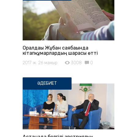
Оралдағы Жұбан саябағында
кітапқұмарлардың шарасы өтті
2017 ж. 26 мамыр
3008
0
ӘДЕБИЕТ
Астанада белгілі австриялық