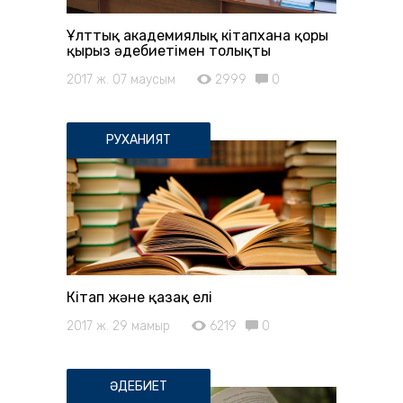
Ұлттық академиялық кітапхана қоры
қырғыз әдебиетімен толықты
2017 ж. 07 маусым
2999
0
РУХАНИЯТ
Кітап және қазақ елі
2017 ж. 29 мамыр
6219
0
ӘДЕБИЕТ