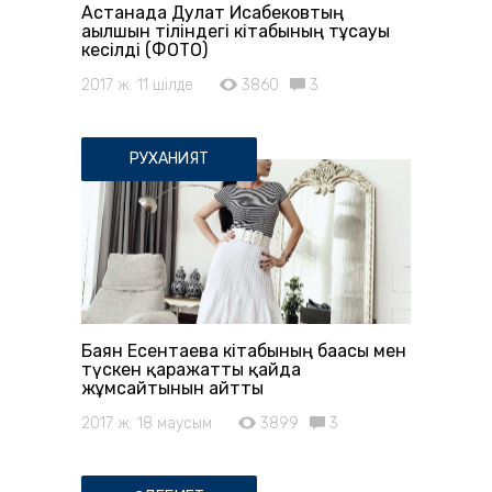
Астанада Дулат Исабековтың
ағылшын тіліндегі кітабының тұсауы
кесілді (ФОТО)
2017 ж. 11 шілде
3860
3
РУХАНИЯТ
Баян Есентаева кітабының бағасы мен
түскен қаражатты қайда
жұмсайтынын айтты
2017 ж. 18 маусым
3899
3