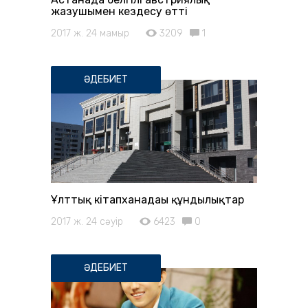
жазушымен кездесу өтті
2017 ж. 24 мамыр
3209
1
ӘДЕБИЕТ
Ұлттық кітапханадағы құндылықтар
2017 ж. 24 сәуір
6423
0
ӘДЕБИЕТ