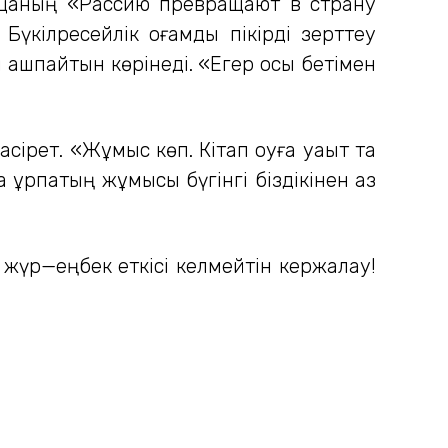
ицаның «Рассию превращают в страну
ілресейлік қоғамдық пікірді зерттеу
 ашпайтын көрінеді. «Егер осы бетімен
сірет. «Жұмыс көп. Кітап оқуға уақыт та
а ұрпақтың жұмысы бүгінгі біздікінен аз
 жүр—еңбек еткісі келмейтін кержалқау!