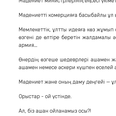
Мәдениет министрлерінің еңсесі үкіметт
Мәдениетті комерцияға басыбайлы құл 
Мемлекеттік, ұлттық идеяға көз жұмып 
өзгені де өлтіре беретін жалдамалы ә
армия...
Өнердің өзгеше шедеврлері ақшамен ж
ақшамен немесе әскери күшпен еселей 
Мәдениет және оның даму деңгейі — ұлт
Орыстар - ой үстінде.
Ал, біз қашан ойланамыз осы?!