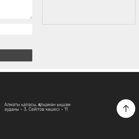
Алматы қаласы, Қалқаман ықшам
ауданы – 3, Сейітов көшесі – 11.