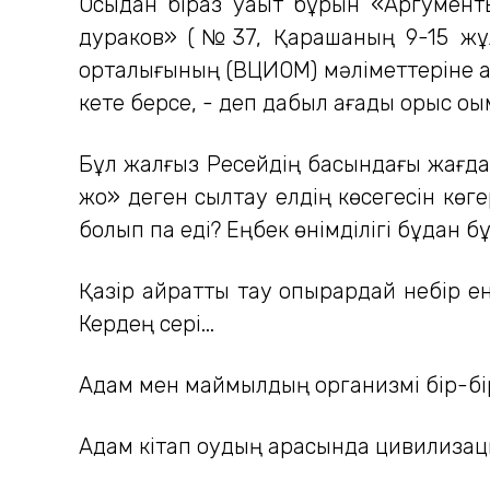
Осыдан біраз уақыт бұрын «Аргумен
дураков» (№37, Қарашаның 9-15 жұлд
орталығының (ВЦИОМ) мәліметтеріне қа
кете берсе, - деп дабыл қағады орыс о
Бұл жалғыз Ресейдің басындағы
жағдай
жоқ» деген сылтау елдің көсегесін көге
болып па еді? Еңбек өнімділігі бұдан б
Қазір қайратты тау қопырардай небір е
Кердең сері...
Адам мен маймылдың организмі бір-бірі
Адам кітап оқудың арқасында цивилизаци