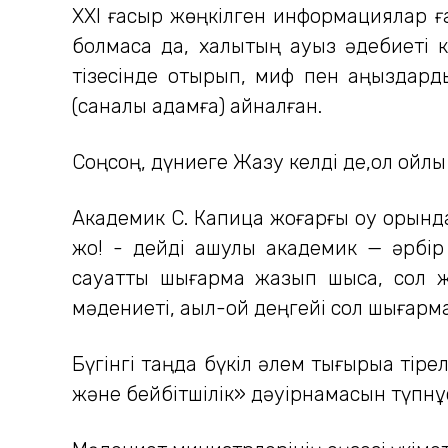
ХХІ ғасыр жөңкілген информациялар ға
болмаса да, халықтың ауыз әдебиеті к
тізесінде отырып, миф пен аңыздарды
(саналы адамға) айналған.
Соңсоң, дүниеге Жазу келді де,ол ойлы
Академик С. Капица жоғарғы оқу орынд
жоқ! - дейді ашулы академик — әрбір
сауатты шығарма жазып шықса, сол ж
мәдениеті, ақыл-ой деңгейі сол шығарма
Бүгінгі таңда бүкіл әлем тығырыққа тір
және бейбітшілік» дәуірнамасын түпнұ