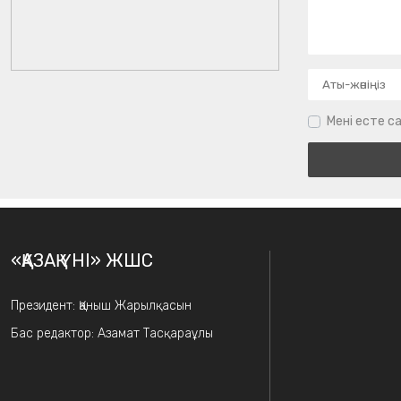
Мені есте са
«ҚАЗАҚ ҮНІ» ЖШС
Президент: Қаныш Жарылқасын
Бас редактор: Азамат Тасқараұлы