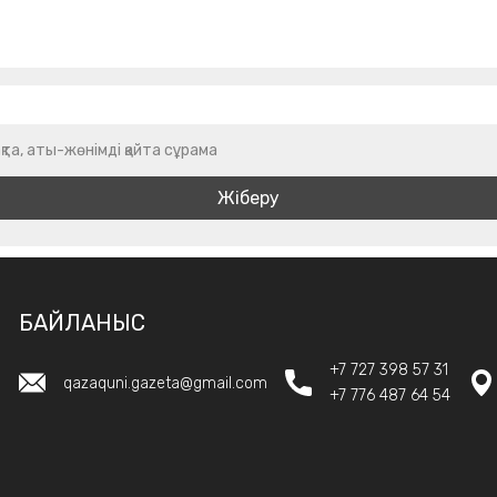
қта, аты-жөнімді қайта сұрама
БАЙЛАНЫС
+7 727 398 57 31
qazaquni.gazeta@gmail.com
+7 776 487 64 54