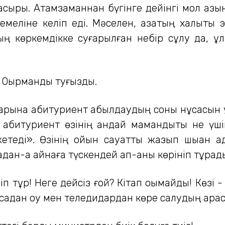
сыры. Атамзаманнан бүгінге дейінгі мол қазы
емеліне келіп еді. Мәселен, қазақтың халықты
ң көркемдікке суғарылған небір сұлу да, ұ
 Оқырманды туғызды.
арына абитуриент қабылдаудың соны нұсқасын
 абитуриент өзінің қандай мамандықты не үш
етеді». Өзінің ойын сауатты жазып шыққан 
дан-ақ айнаға түскендей ап-анық көрініп тұрад
еліп тұр! Неге дейсіз ғой? Кітап оқымайды! Көзі
сқадан оқу мен теледидардан көре салудың ара