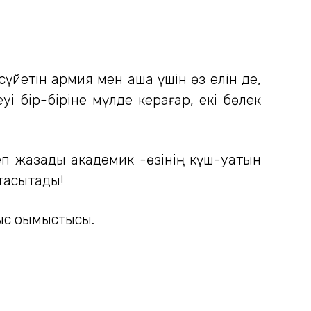
үйетін армия мен ақша үшін өз елін де,
і бір-біріне мүлде керағар, екі бөлек
п жазады академик -өзінің күш-қуатын
тасытады!
ыс оқымыстысы.