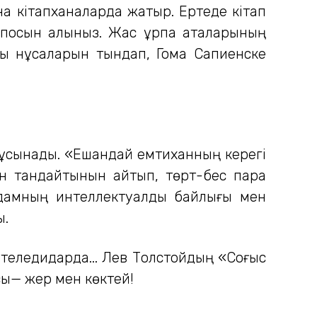
на кітапханаларда жатыр. Ертеде кітап
қ эпосын алыныз. Жас ұрпақ аталарының
лы нұсқаларын тындап, Гома Сапиенске
 ұсынады. «Ешқандай емтиханның керегі
ін тандайтынын айтып, төрт-бес парақ
адамның интеллектуалдық байлығы мен
ы.
 - теледидарда... Лев Толстойдың «Соғыс
сы— жер мен көктей!