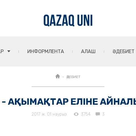
АР
ИНФОРМЛЕНТА
АЛАШ
ӘДЕБИЕТ
ӘДЕБИЕТ
ұлы - АҚЫМАҚТАР ЕЛІНЕ АЙНА
2017 ж. 01 наурыз
3754
3