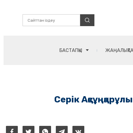
БАСТАПҚЫ
ЖАҢАЛЫҚТ
Серік Ақсұңқар