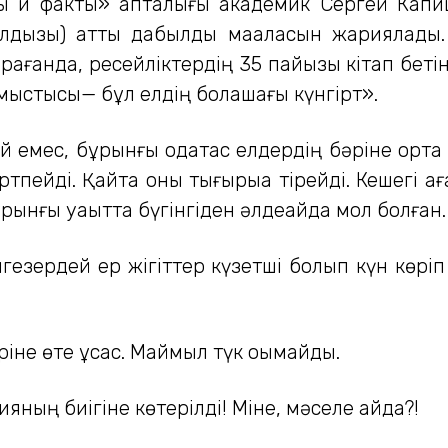
ты и факты» апталығы академик Сергей Кап
ызы) атты дабылды мақаласын жариялады. Бүк
рағанда, ресейліктердің 35 пайызы кітап бетін
қымыстысы— бұл елдің болашағы күнгірт».
 емес, бұрынғы одақтас елдердің бәріне ортақ қа
ртпейді. Қайта оны тығырыққа тірейді. Кешегі ағ
ұрынғы уақытта бүгінгіден әлдеқайда мол болған.
нгезердей ер жігіттер күзетші болып күн көріп
не өте ұқсас. Маймыл түк оқымайды.
яның биігіне көтерілді! Міне, мәселе қайда?!