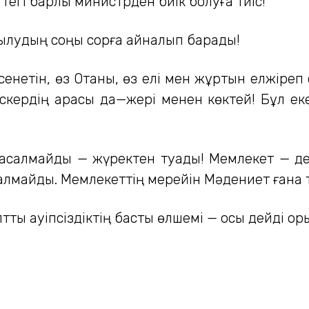
егі барлық министрден биік болуға тиіс!
қылудың соңы сорға айналып барады!
сенетін, өз Отаны, өз елі мен жұртын елжіреп с
скердің арасы да—жері менен көктей! Бұл екеу
асалмайды — жүректен туады! Мемлекет — де
алмайды. Мемлекеттің мерейін Мәдениет ғана 
тық қауіпсіздіктің басты өлшемі — осы дейді ор