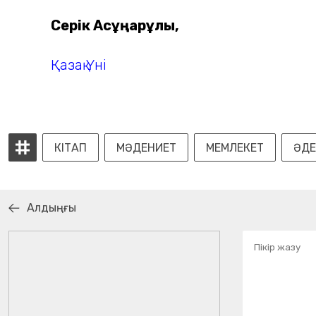
Серік Ақсұңқарұлы,
Қазақ Үні
КІТАП
МӘДЕНИЕТ
МЕМЛЕКЕТ
ӘДЕ
Алдыңғы