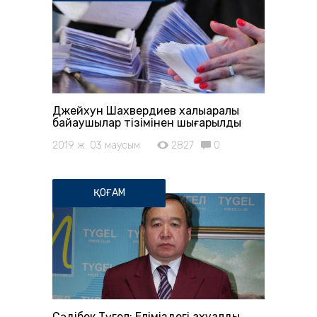
Джейхун Шахвердиев халықаралық
байқаушылар тізімінен шығарылды
2019 ж. 03 маусым
2827
0
ҚОҒАМ
Сәдібек Түгел: Еліміздегі ахуалды