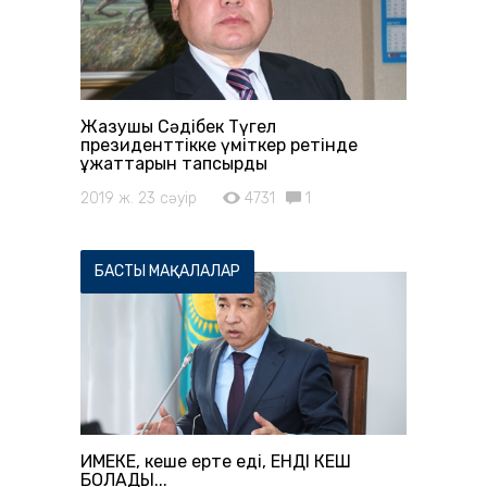
Жазушы Сәдібек Түгел
президенттікке үміткер ретінде
құжаттарын тапсырды
2019 ж. 23 сәуір
4731
1
БАСТЫ МАҚАЛАЛАР
ИМЕКЕ, кеше ерте еді, ЕНДІ КЕШ
БОЛАДЫ...