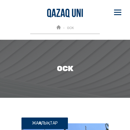
ОСК
ОСК
ЖАҢАЛЫҚТАР