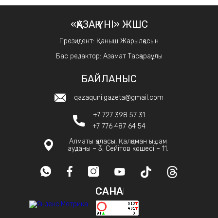
«ҚАЗАҚ ҮНІ» ЖШС
Президент: Қаныш Жарылқасын
Бас редактор: Азамат Тасқараұлы
БАЙЛАНЫС
qazaquni.gazeta@gmail.com
+7 727 398 57 31
+7 776 487 64 54
Алматы қаласы, Қалқаман ықшам
ауданы – 3, Сейітов көшесі – 11.
САНАҚ