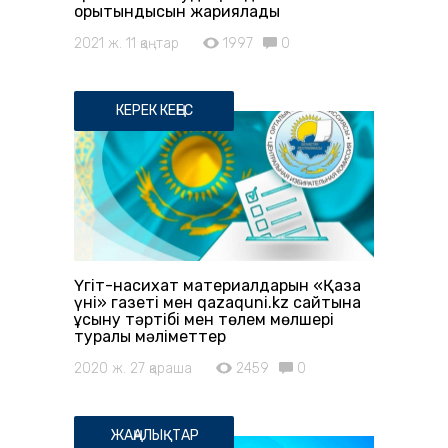
қорытындысын жариялады
2021 ж. 11 қаңтар
1997
0
КЕРЕК КЕҢЕС
Үгіт-насихат материалдарын «Қазақ
үні» газеті мен qazaquni.kz сайтына
ұсыну тәртібі мен төлем мөлшері
туралы мәліметтер
2020 ж. 27 қараша
2459
0
ЖАҢАЛЫҚТАР