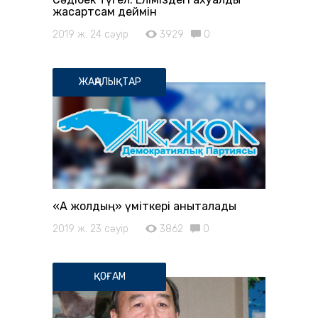
жақсартсам деймін
2019 ж. 24 сәуір
3929
0
ЖАҢАЛЫҚТАР
«Ақ жолдың» үміткері анықталады
2019 ж. 23 сәуір
3862
0
ҚОҒАМ