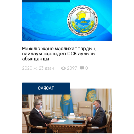
Мәжіліс және мәслихаттардың
сайлауы жөніндегі ОСК қаулысы
қабылданды
2020 ж. 23 қазан
2097
0
САЯСАТ