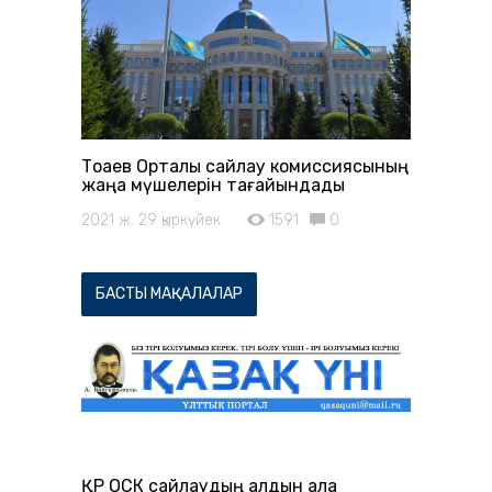
Тоқаев Орталық сайлау комиссиясының
жаңа мүшелерін тағайындады
2021 ж. 29 қыркүйек
1591
0
БАСТЫ МАҚАЛАЛАР
ҚР ОСК сайлаудың алдын ала