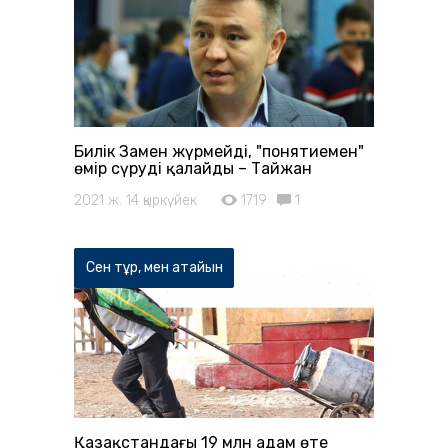
Билік Заңмен жүрмейді, "понятиемен"
өмір сүруді қалайды – Тайжан
2021 ж. 14 қыркүйек
1719
1
Сен тұр, мен атайын
Қазақстандағы 19 млн адам өте