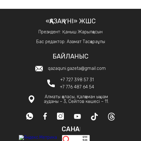
«ҚАЗАҚ ҮНІ» ЖШС
Президент: Қаныш Жарылқасын
Бас редактор: Азамат Тасқараұлы
БАЙЛАНЫС
qazaquni.gazeta@gmail.com
+7 727 398 57 31
+7 776 487 64 54
Алматы қаласы, Қалқаман ықшам
ауданы – 3, Сейітов көшесі – 11.
САНАҚ