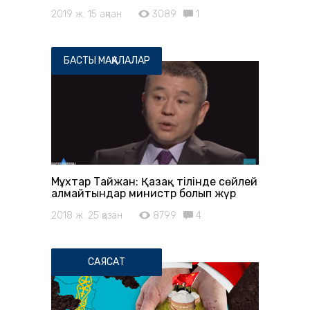
2019 ж. 15 ақпан
3089
1
БАСТЫ МАҚАЛАЛАР
Мұхтар Тайжан: Қазақ тілінде сөйлей
алмайтындар министр болып жүр
2018 ж. 25 қазан
8799
4
САЯСАТ