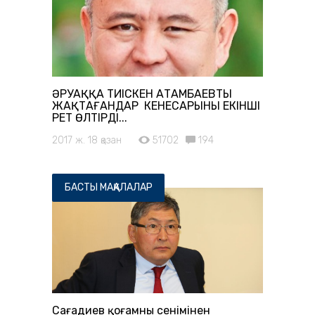
ӘРУАҚҚА ТИІСКЕН АТАМБАЕВТЫ
ЖАҚТАҒАНДАР КЕНЕСАРЫНЫ ЕКІНШІ
РЕТ ӨЛТІРДІ...
2017 ж. 18 қазан
51702
194
БАСТЫ МАҚАЛАЛАР
Сағадиев қоғамның сенімінен