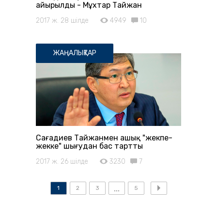
айырылды - Мұхтар Тайжан
2017 ж. 28 шілде
4949
10
ЖАҢАЛЫҚТАР
Сағадиев Тайжанмен ашық "жекпе-
жекке" шығудан бас тартты
2017 ж. 26 шілде
3230
7
1
2
3
5