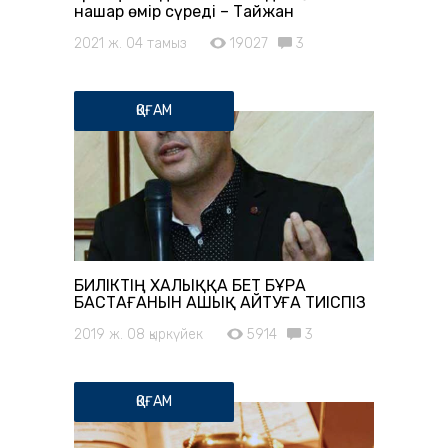
нашар өмір сүреді – Тайжан
2021 ж. 04 тамыз
19027
3
ҚОҒАМ
БИЛІКТІҢ ХАЛЫҚҚА БЕТ БҰРА
БАСТАҒАНЫН АШЫҚ АЙТУҒА ТИІСПІЗ
2019 ж. 08 қыркүйек
5914
3
ҚОҒАМ