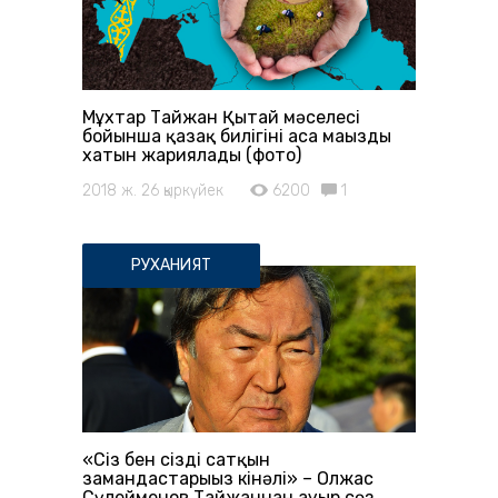
Мұхтар Тайжан Қытай мәселесі
бойынша қазақ билігінің аса маңызды
хатын жариялады (фото)
2018 ж. 26 қыркүйек
6200
1
РУХАНИЯТ
«Сіз бен сіздің сатқын
замандастарыңыз кінәлі» – Олжас
Сүлейменов Тайжаннан ауыр сөз