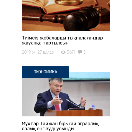
Тиімсіз жобаларды тықпалағандар
жауапқа тартылсын
2019 ж. 27 шілде
3671
5
ЭКОНОМИКА
Мұхтар Тайжан бірыңғай аграрлық
салық енгізуді ұсынды