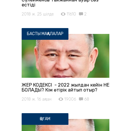
естіді
2018 ж. 25 шілде
11610
2
БАСТЫ МАҚАЛАЛАР
ЖЕР КОДЕКСІ - 2022 жылдан кейін НЕ
БОЛАДЫ? Кім өтірік айтып отыр?
2018 ж. 16 ақпан
19006
68
ҚОҒАМ