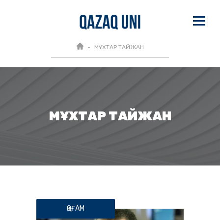
МҰХТАР ТАЙЖАН
МҰХТАР ТАЙЖАН
ҚОҒАМ