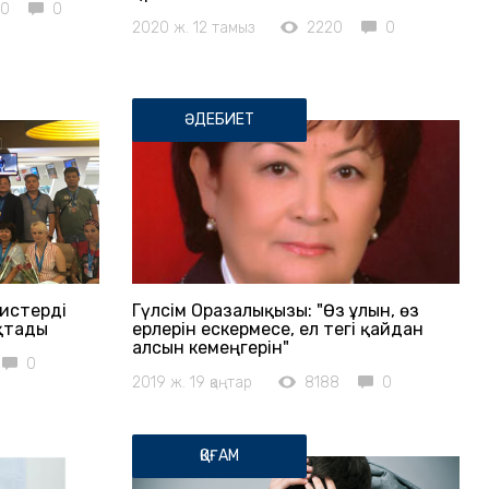
50
0
2020 ж. 12 тамыз
2220
0
ӘДЕБИЕТ
листерді
Гүлсім Оразалықызы: "Өз ұлын, өз
ықтады
ерлерін ескермесе, ел тегі қайдан
алсын кемеңгерін"
0
2019 ж. 19 қаңтар
8188
0
ҚОҒАМ