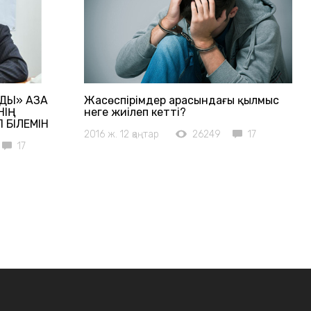
Ы» ҚАЗАҚ
Жасөспірімдер арасындағы қылмыс
НІҢ
неге жиілеп кетті?
БІЛЕМІН
2016 ж. 12 қаңтар
26249
17
17