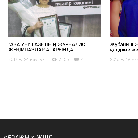
"ҚАЗАҚ ҮНІ" ГАЗЕТІНІҢ ЖУРНАЛИСІ
Жұбаныш Же
ЖЕҢІМПАЗДАР ҚАТАРЫНДА
қадіріне же
2017 ж. 24 наурыз
3455
4
2016 ж. 19 м
«ҚАЗАҚ ҮНІ» ЖШС