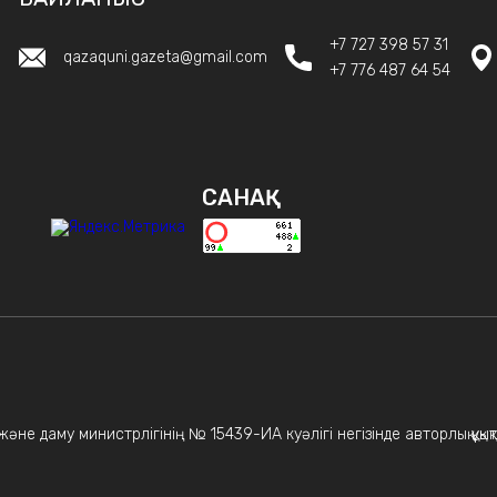
+7 727 398 57 31
qazaquni.gazeta@gmail.com
+7 776 487 64 54
САНАҚ
не даму министрлігінің № 15439-ИА куәлігі негізінде авторлық құқықт