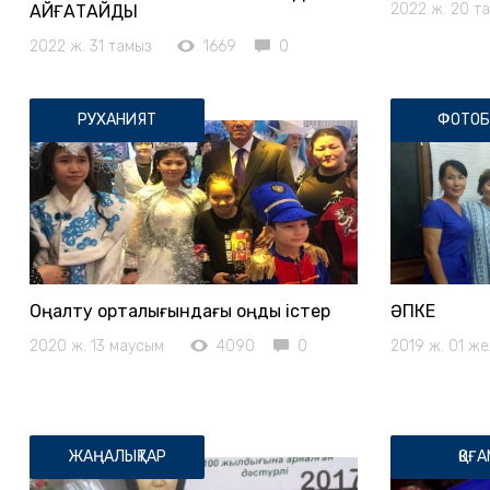
2022 ж. 20 т
АЙҒАҚТАЙДЫ
2022 ж. 31 тамыз
1669
0
РУХАНИЯТ
ФОТОБ
Оңалту орталығындағы оңды істер
ӘПКЕ
2020 ж. 13 маусым
4090
0
2019 ж. 01 же
ЖАҢАЛЫҚТАР
ҚОҒА