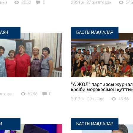
амыз
2052
0
2021 ж. 27 желтоқсан
24
АЯН
БАСТЫ МАҚАЛАЛАР
"АҚ ЖОЛ" партиясы журна
кәсіби мерекесімен құтт
лтоқсан
5246
0
2019 ж. 09 шілде
4986
М
БАСТЫ МАҚАЛАЛАР