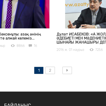
ксенұлы: Қазақ әнінің
Дулат ИСАБЕКОВ: «АҚ ЖОЛД
те алмай келеміз...
ӘДЕБИЕТІ МЕН МӘДЕНИЕТІ
ШЫНАЙЫ ЖАНАШЫРЫ ДЕП 
амыр
8866
16
2016 ж. 01 наурыз
7256
1
2
БАЙЛАНЫС