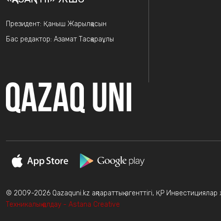
Президент: Қаныш Жарылқасын
Бас редактор: Азамат Тасқараұлы
© 2009-2026 Qazaquni.kz ақпараттық агенттігі, ҚР Инвестициялар жә
Техникалық қолдау - Astana Creative