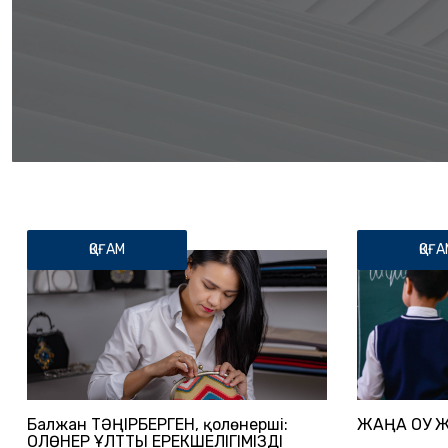
ҚОҒАМ
ҚОҒА
Балжан ТӘҢІРБЕРГЕН, қолөнерші:
ЖАҢА ОҚУ 
ҚОЛӨНЕР ҰЛТТЫҚ ЕРЕКШЕЛІГІМІЗДІ