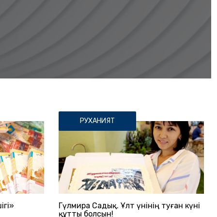
РУХАНИЯТ
ігі»
Гүлмира Садық. Ұлт үнінің туған күні
құтты болсын!