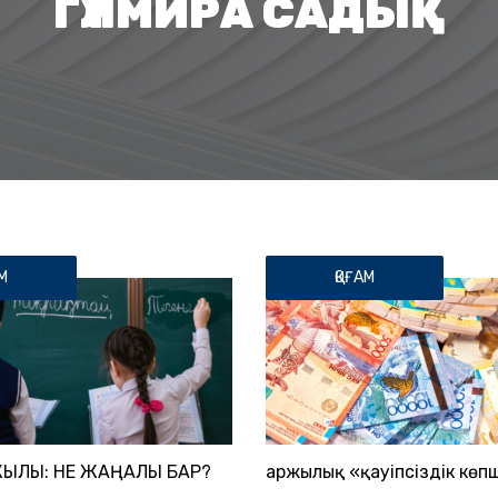
ГҮЛМИРА САДЫҚ
М
ҚОҒАМ
ЖЫЛЫ: НЕ ЖАҢАЛЫҚ БАР?
Қаржылық «қауіпсіздік көпш