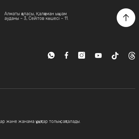
Алматы қаласы, Қалқаман ықшам
ауданы – 3, Сейітов көшесі – 11.
ар және жанама құқықтар толық сақталады.