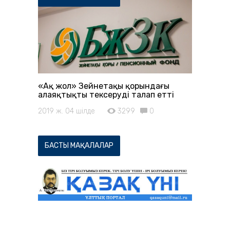
«Ақ жол» Зейнетақы қорындағы
алаяқтықты тексеруді талап етті
2019 ж. 04 шілде
3299
0
БАСТЫ МАҚАЛАЛАР