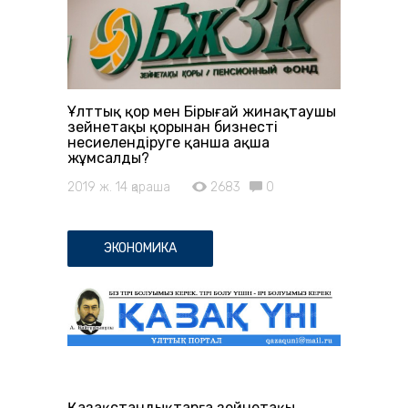
Ұлттық қор мен Бірыңғай жинақтаушы
зейнетақы қорынан бизнесті
несиелендіруге қанша ақша
жұмсалды?
2019 ж. 14 қараша
2683
0
ЭКОНОМИКА
Қазақстандықтарға зейнетақы