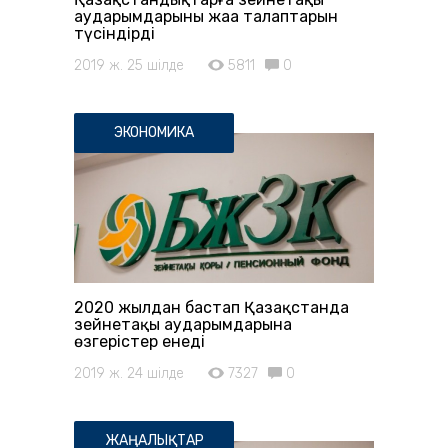
аударымдарының жаңа талаптарын
түсіндірді
2019 ж. 25 шілде
5811
0
ЭКОНОМИКА
2020 жылдан бастап Қазақстанда
зейнетақы аударымдарына
өзгерістер енеді
2019 ж. 24 шілде
7327
0
ЖАҢАЛЫҚТАР