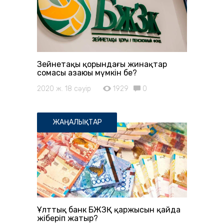
Зейнетақы қорындағы жинақтар
сомасы азаюы мүмкін бе?
2020 ж. 18 сәуір
1929
0
ЖАҢАЛЫҚТАР
Ұлттық банк БЖЗҚ қаржысын қайда
жіберіп жатыр?