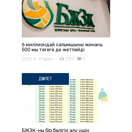
6 миллиондай салымшының жинағы
500 мың теңгеге де жетпейді
2020 ж. 01 қазан
2159
0
ДӘУЛЕТ
БЖЗҚ-ның бір бөлігін алу үшін