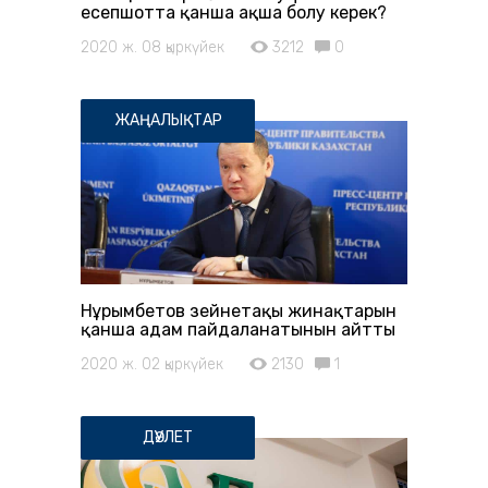
есепшотта қанша ақша болу керек?
2020 ж. 08 қыркүйек
3212
0
ЖАҢАЛЫҚТАР
Нұрымбетов зейнетақы жинақтарын
қанша адам пайдаланатынын айтты
2020 ж. 02 қыркүйек
2130
1
ДӘУЛЕТ