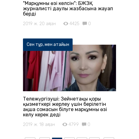
"Марқұмның өзі келсін": БЖЗҚ
журналистің даулы жазбасына жауап
берді
2019 ж. 20 ақпан
4425
0
Сен тұр, мен атайын
Тележүргізуші: Зейнетақы қоры
қызметкері жерлеу үшін берілетін
ақша сомасын білуге марқұмның өзі
келу керек деді
2019 ж. 18 ақпан
4799
0