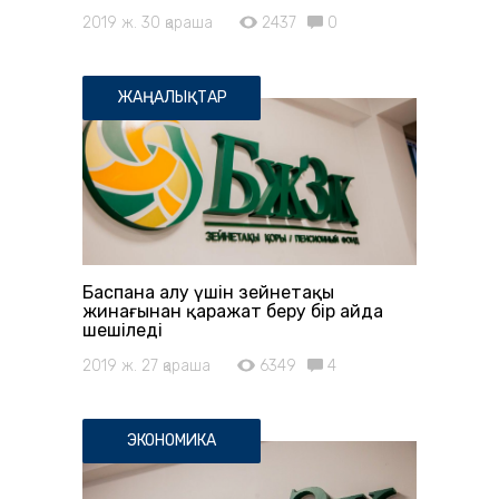
2019 ж. 30 қараша
2437
0
ЖАҢАЛЫҚТАР
Баспана алу үшін зейнетақы
жинағынан қаражат беру бір айда
шешіледі
2019 ж. 27 қараша
6349
4
ЭКОНОМИКА