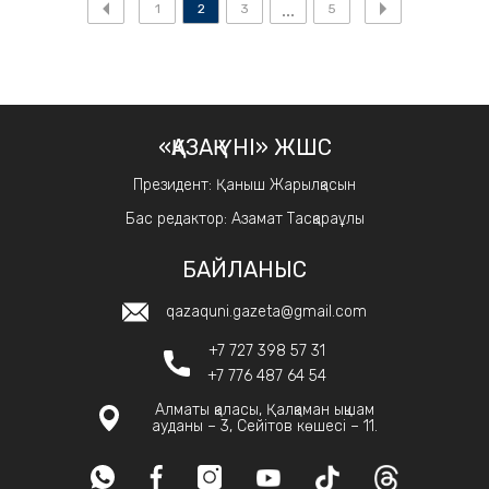
1
2
3
5
«ҚАЗАҚ ҮНІ» ЖШС
Президент: Қаныш Жарылқасын
Бас редактор: Азамат Тасқараұлы
БАЙЛАНЫС
qazaquni.gazeta@gmail.com
+7 727 398 57 31
+7 776 487 64 54
Алматы қаласы, Қалқаман ықшам
ауданы – 3, Сейітов көшесі – 11.