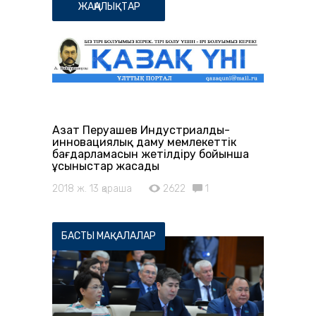
ЖАҢАЛЫҚТАР
Азат Перуашев Индустриалды-
инновациялық даму мемлекеттік
бағдарламасын жетілдіру бойынша
ұсыныстар жасады
2018 ж. 13 қараша
2622
1
БАСТЫ МАҚАЛАЛАР