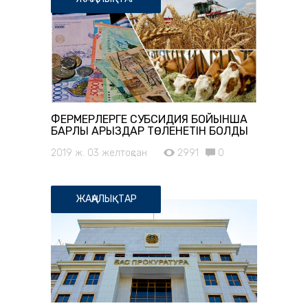
ФЕРМЕРЛЕРГЕ СУБСИДИЯ БОЙЫНША
БАРЛЫҚ ҚАРЫЗДАР ТӨЛЕНЕТІН БОЛДЫ
2019 ж. 03 желтоқсан
2991
0
ЖАҢАЛЫҚТАР