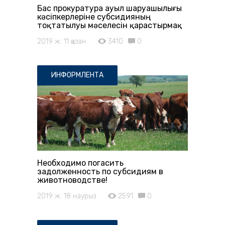
Бас прокуратура ауыл шаруашылығы
кәсіпкерлеріне субсидияның
тоқтатылуы мәселесін қарастырмақ
2019 ж. 11 қазан
3410
0
ИНФОРМЛЕНТА
Необходимо погасить
задолженность по субсидиям в
животноводстве!
2019 ж. 18 наурыз
2591
0