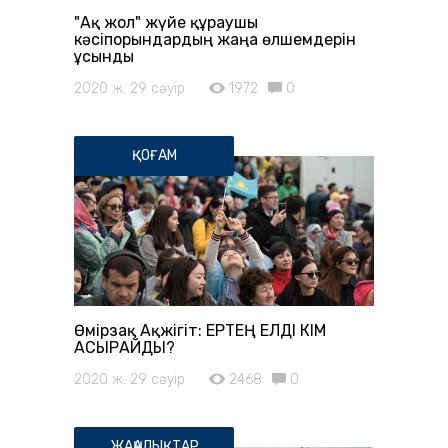
"Ақ жол" жүйе құраушы
кәсіпорындардың жаңа өлшемдерін
ұсынды
2020 ж. 29 сәуір
1972
0
ҚОҒАМ
Өмірзақ Ақжігіт: ЕРТЕҢ ЕЛДІ КІМ
АСЫРАЙДЫ?
2020 ж. 29 сәуір
2468
0
ЖАҢАЛЫҚТАР