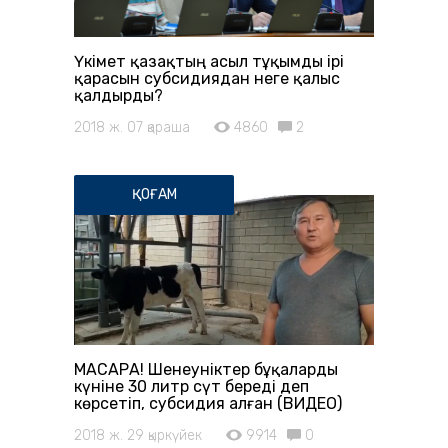
Үкімет қазақтың асыл тұқымды ірі
қарасын субсидиядан неге қалыс
қалдырды?
2018 ж. 07 қараша
4860
2
ҚОҒАМ
МАСҚАРА! Шенеуніктер бұқаларды
күніне 30 литр сүт береді деп
көрсетіп, субсидия алған (ВИДЕО)
2018 ж. 29 қыркүйек
9914
0