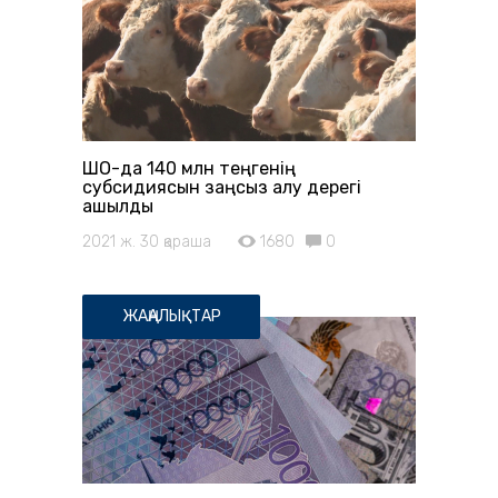
ШҚО-да 140 млн теңгенің
субсидиясын заңсыз алу дерегі
ашылды
2021 ж. 30 қараша
1680
0
ЖАҢАЛЫҚТАР