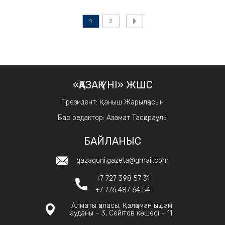
1
2
«ҚАЗАҚ ҮНІ» ЖШС
Президент: Қаныш Жарылқасын
Бас редактор: Азамат Тасқараұлы
БАЙЛАНЫС
qazaquni.gazeta@gmail.com
+7 727 398 57 31
+7 776 487 64 54
Алматы қаласы, Қалқаман ықшам
ауданы – 3, Сейітов көшесі – 11.