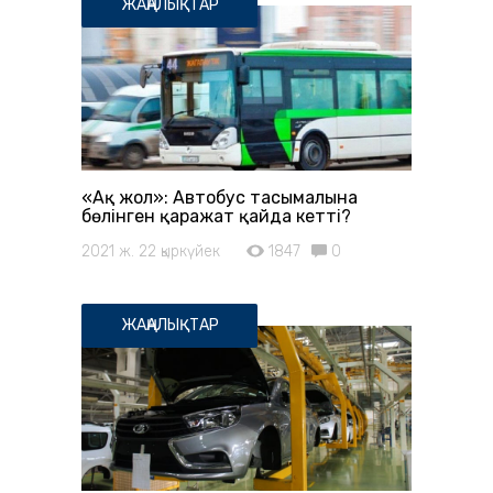
ЖАҢАЛЫҚТАР
«Ақ жол»: Автобус тасымалына
бөлінген қаражат қайда кетті?
2021 ж. 22 қыркүйек
1847
0
ЖАҢАЛЫҚТАР