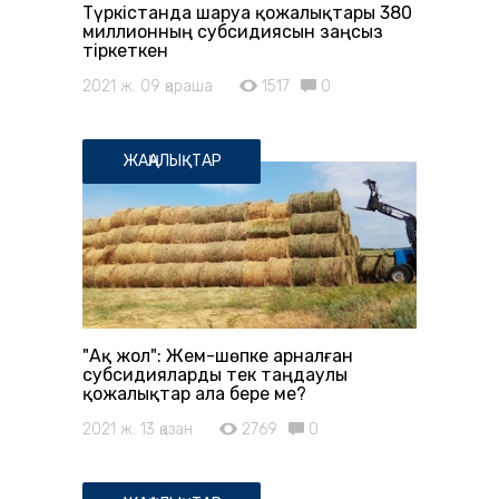
Түркістанда шаруа қожалықтары 380
миллионның субсидиясын заңсыз
тіркеткен
2021 ж. 09 қараша
1517
0
ЖАҢАЛЫҚТАР
"Ақ жол": Жем-шөпке арналған
субсидияларды тек таңдаулы
қожалықтар ала бере ме?
2021 ж. 13 қазан
2769
0