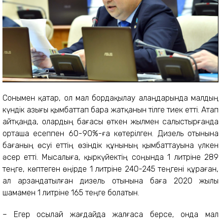
Сонымен қатар, ол мал бордақылау алаңдарында малдың
күндік азығы қымбаттап бара жатқанын тілге тиек етті. Атап
айтқанда, олардың бағасы өткен жылмен салыстырғанда
орташа есеппен 60-90%-ға көтерілген. Дизель отынына
бағаның өсуі еттің өзіндік құнының қымбаттауына үлкен
әсер етті. Мысалыға, қыркүйектің соңында 1 литріне 289
теңге, көптеген өңірде 1 литріне 240-245 теңгені құраған,
ал арзандатылған дизель отынына баға 2020 жылы
шамамен 1 литріне 165 теңге болатын.
– Егер осылай жағдайда жалғаса берсе, онда мал