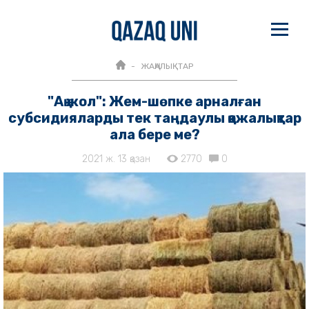
ЖАҢАЛЫҚТАР
"Ақ жол": Жем-шөпке арналған
субсидияларды тек таңдаулы қожалықтар
ала бере ме?
2021 ж. 13 қазан
2770
0