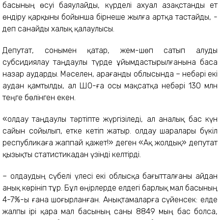
басының өсуі баяулайды, күрделі ахуал Қазақстанды ет
өндіру қарқыны бойынша бірнеше жылға артқа тастайды, -
деп санайды халық қалаулысы.
Депутат, сонымен қатар, жем-шөп сатып алуды
субсидиялау таңдаулы түрде ұйымдастырылғанына баса
назар аударды. Мәселен, Қарағанды облысында – небәрі екі
аудан қамтылды, ал ШҚО-ға осы мақсатқа небәрі 130 млн
теңге бөлінген екен.
«Қолдау таңдаулы тәртіпте жүргізіледі, ал аналық бас күн
сайын сойылып, етке кетіп жатыр. Қолдау шаралары бүкіл
республикаға жаппай қажет!» деген «Ақ жолдық» депутат
қызықты статистикадан үзінді келтірді.
– Қолдаудың сүбелі үлесі екі облысқа бағытталғаны айдан
анық көрініп тұр. Бұл өңірлерде елдегі барлық мал басының
4-7%-ы ғана шоғырланған. Анықтамаларға сүйенсек: елде
жалпы ірі қара мал басының саны 8849 мың бас болса,