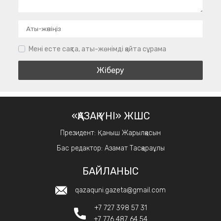
Мені есте сақта, аты-жөнімді қайта сұрама
«ҚАЗАҚ ҮНІ» ЖШС
Президент: Қаныш Жарылқасын
Бас редактор: Азамат Тасқараұлы
БАЙЛАНЫС
qazaquni.gazeta@gmail.com
+7 727 398 57 31
+7 776 487 64 54