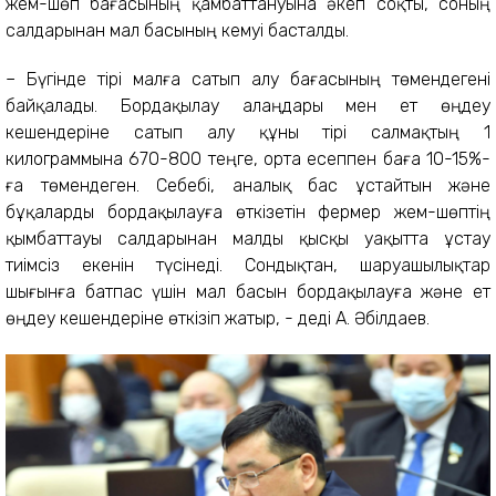
жем-шөп бағасының қамбаттануына әкеп соқты, соның
салдарынан мал басының кемуі басталды.
– Бүгінде тірі малға сатып алу бағасының төмендегені
байқалады. Бордақылау алаңдары мен ет өңдеу
кешендеріне сатып алу құны тірі салмақтың 1
килограммына 670-800 теңге, орта есеппен баға 10-15%-
ға төмендеген. Себебі, аналық бас ұстайтын және
бұқаларды бордақылауға өткізетін фермер жем-шөптің
қымбаттауы салдарынан малды қысқы уақытта ұстау
тиімсіз екенін түсінеді. Сондықтан, шаруашылықтар
шығынға батпас үшін мал басын бордақылауға және ет
өңдеу кешендеріне өткізіп жатыр, - деді А. Әбілдаев.