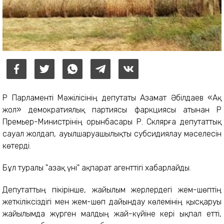
ҚР Парламенті Мәжілісінің депутаты Азамат Әбілдаев «Ақ
жол» демократиялық партиясы фаркциясы атынан ҚР
Премьер-Министрінің орынбасары Р. Склярға депутаттық
сауал жолдап, ауылшаруашылықты субсидиялау мәселесін
көтерді.
Бұл туралы "Қазақ үні" ақпарат агенттігі хабарлайды.
Депутаттың пікірінше, жайылым жерлердегі жем-шөптің
жеткіліксіздігі мен жем-шөп дайындау көлемінің қысқаруы
жайылымда жүрген малдың жай-күйіне кері ықпал етті,