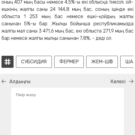
оның 407 мың басы немесе 4,5%-ы екі облысқа тиесілі. Қой-
ешкінің жалпы саны 24 144,8 мың бас, соның ішінде екі
облыста 1 253 мың бас немесе ешкі-қойдың жалпы
санынан 5%-ы бар. Жылқы бойынша республикамызда
жалпы мал саны 3 471,6 мың бас, екі облыста 271,9 мың бас
бар немесе жалпы жылқы санынан 7,8%, - деді ол.
СУБСИДИЯ
ФЕРМЕР
ЖЕМ-ШӨП
ША
Алдыңғы
Келесі