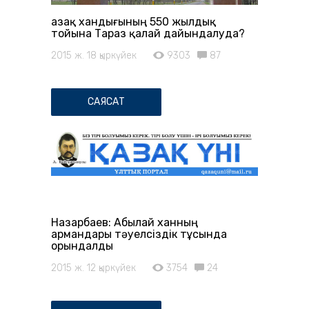
Қазақ хандығының 550 жылдық
тойына Тараз қалай дайындалуда?
2015 ж. 18 қыркүйек
9303
87
САЯСАТ
Назарбаев: Абылай ханның
армандары тәуелсіздік тұсында
орындалды
2015 ж. 12 қыркүйек
3754
24