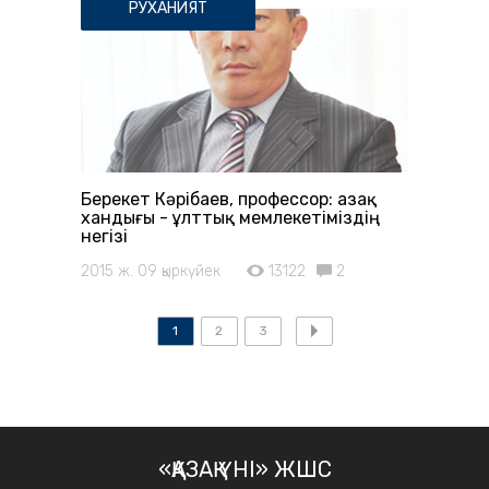
РУХАНИЯТ
Берекет Кәрібаев, профессор: Қазақ
хандығы - ұлттық мемлекетіміздің
негізі
2015 ж. 09 қыркүйек
13122
2
1
2
3
«ҚАЗАҚ ҮНІ» ЖШС