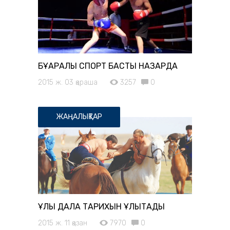
БҰҚАРАЛЫҚ СПОРТ БАСТЫ НАЗАРДА
2015 ж. 03 қараша
3257
0
ЖАҢАЛЫҚТАР
ҰЛЫ ДАЛА ТАРИХЫН ҰЛЫҚТАДЫ
2015 ж. 11 қазан
7970
0