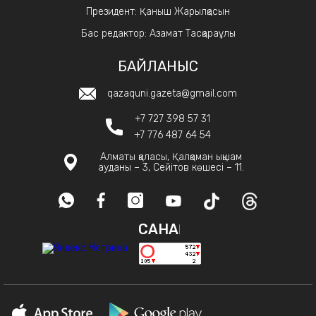
Президент: Қаныш Жарылқасын
Бас редактор: Азамат Тасқараұлы
БАЙЛАНЫС
qazaquni.gazeta@gmail.com
+7 727 398 57 31
+7 776 487 64 54
Алматы қаласы, Қалқаман ықшам
ауданы – 3, Сейітов көшесі – 11.
САНАҚ