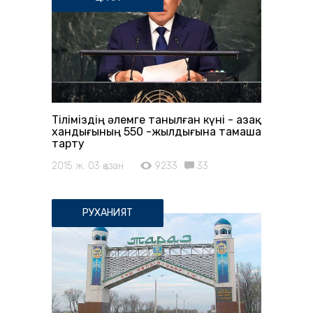
Тіліміздің әлемге танылған күні - Қазақ
хандығының 550 -жылдығына тамаша
тарту
2015 ж. 03 қазан
9233
33
РУХАНИЯТ