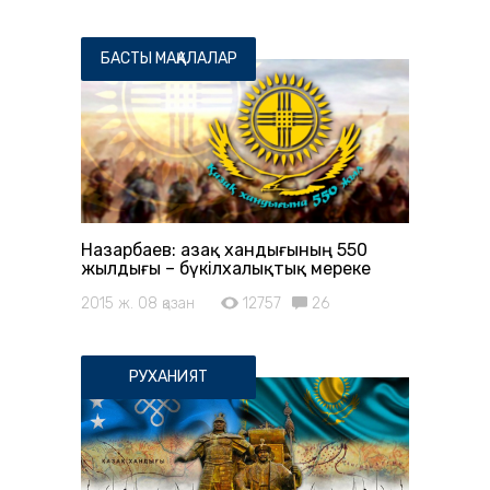
БАСТЫ МАҚАЛАЛАР
Назарбаев: Қазақ хандығының 550
жылдығы – бүкілхалықтық мереке
2015 ж. 08 қазан
12757
26
РУХАНИЯТ