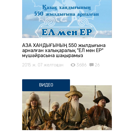
ҚАЗАҚ ХАНДЫҒЫНЫҢ 550 жылдығына
арналған халықаралық "ЕЛ мен ЕР"
мүшәйрасына шақырамыз
2015 ж. 07 желтоқсан
3686
26
ВИДЕО