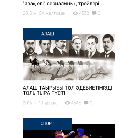
"Қазақ елі" сериалының трейлері
2015 ж. 04 желтоқсан
4332
0
АЛАШ
АЛАШ ТАҚЫРЫБЫ ТӨЛ ӘДЕБИЕТІМІЗДІ
ТОЛЫҚТЫРА ТҮСТІ
2015 ж. 10 қараша
4546
0
СПОРТ