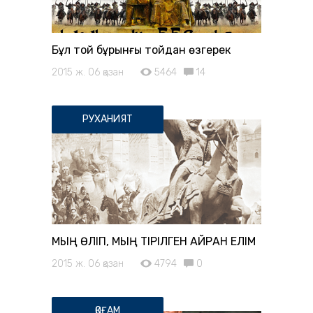
Бұл той бұрынғы тойдан өзгерек
2015 ж. 06 қазан
5464
14
РУХАНИЯТ
МЫҢ ӨЛІП, МЫҢ ТІРІЛГЕН ҚАЙРАН ЕЛІМ
2015 ж. 06 қазан
4794
0
ҚОҒАМ