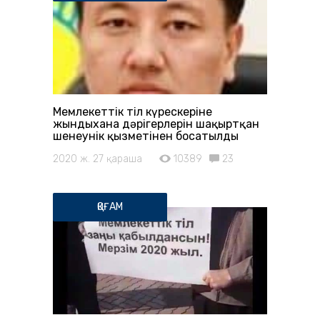
Мемлекеттік тіл күрескеріне
жындыхана дәрігерлерін шақыртқан
шенеунік қызметінен босатылды
2020 ж. 27 қараша
10389
23
ҚОҒАМ