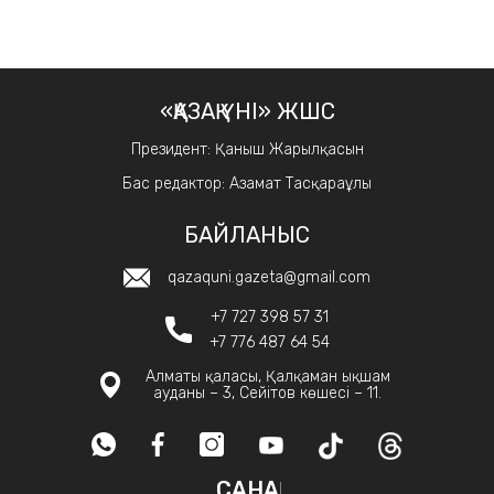
«ҚАЗАҚ ҮНІ» ЖШС
Президент: Қаныш Жарылқасын
Бас редактор: Азамат Тасқараұлы
БАЙЛАНЫС
qazaquni.gazeta@gmail.com
+7 727 398 57 31
+7 776 487 64 54
Алматы қаласы, Қалқаман ықшам
ауданы – 3, Сейітов көшесі – 11.
САНАҚ