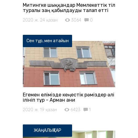
Митингке шыққандар Мемлекеттік тіл
туралы заң қабылдауды талап етті
2020 ж. 24 қазан
3064
0
Сен тұр, мен атайын
Егемен елімізде кеңестік рәміздер әлі
ілініп тұр - Арман Қани
2020 ж. 19 қазан
6423
1
ЖАҢАЛЫҚТАР