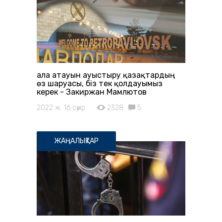
Қала атауын ауыстыру қазақтардың
өз шаруасы, біз тек қолдауымыз
керек - Закиржан Мамлютов
2022 ж. 16 сәуір
2328
5
ЖАҢАЛЫҚТАР