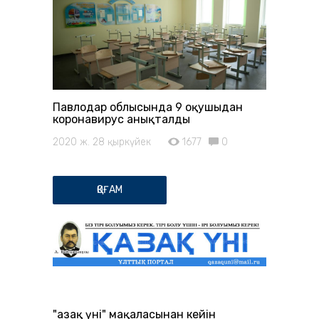
Павлодар облысында 9 оқушыдан
коронавирус анықталды
2020 ж. 28 қыркүйек
1677
0
ҚОҒАМ
"Қазақ үні" мақаласынан кейін