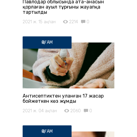
Павлодар облысында ата-анасын
қорлаған ауыл тұрғыны жауапқа
тартылды
2021 ж. 15 ақпан
2214
0
ҚОҒАМ
Антисептиктен уланған 17 жасар
бойжеткен көз жұмды
2021 ж. 04 ақпан
2060
0
ҚОҒАМ