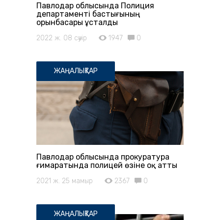
Павлодар облысында Полиция
департаменті бастығының
орынбасары ұсталды
2022 ж. 08 сәуір
1947
0
ЖАҢАЛЫҚТАР
Павлодар облысында прокуратура
ғимаратында полицей өзіне оқ атты
2021 ж. 25 мамыр
2367
0
ЖАҢАЛЫҚТАР