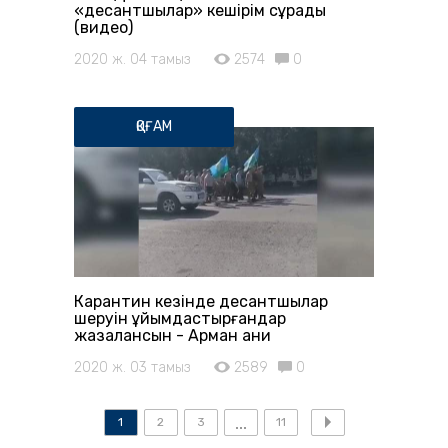
«десантшылар» кешірім сұрады
(видео)
2020 ж. 04 тамыз
2574
0
ҚОҒАМ
Карантин кезінде десантшылар
шеруін ұйымдастырғандар
жазалансын - Арман Қани
2020 ж. 03 тамыз
2589
0
1
2
3
11