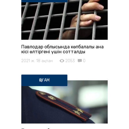
Павлодар облысында көпбалалы ана
кісі өлтіргені үшін сотталды
2021 ж. 18 ақпан
2053
0
ҚОҒАМ