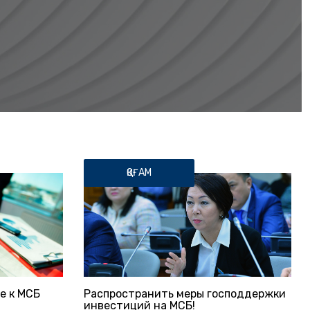
ҚОҒАМ
е к МСБ
Распространить меры господдержки
инвестиций на МСБ!