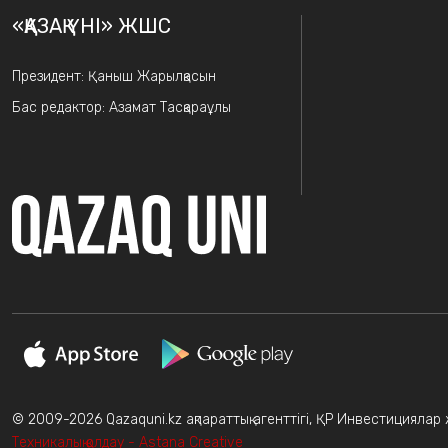
«ҚАЗАҚ ҮНІ» ЖШС
Президент: Қаныш Жарылқасын
Бас редактор: Азамат Тасқараұлы
© 2009-2026 Qazaquni.kz ақпараттық агенттігі, ҚР Инвестициялар жә
Техникалық қолдау - Astana Creative