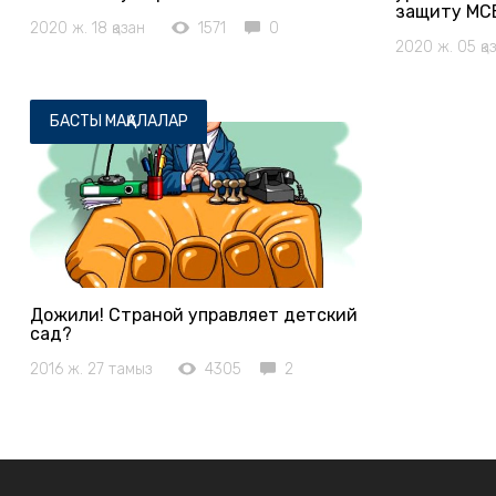
защиту МС
2020 ж. 18 қазан
1571
0
2020 ж. 05 қа
БАСТЫ МАҚАЛАЛАР
Дожили! Страной управляет детский
сад?
2016 ж. 27 тамыз
4305
2