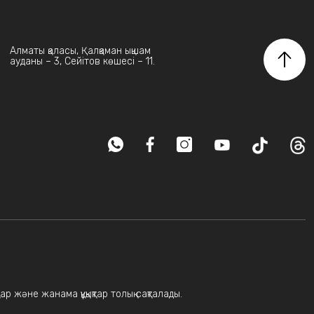
Алматы қаласы, Қалқаман ықшам
ауданы – 3, Сейітов көшесі – 11.
ар және жанама құқықтар толық сақталады.