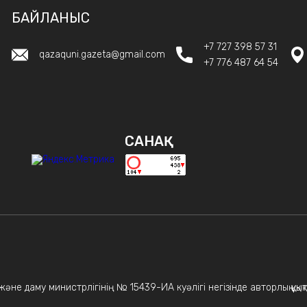
БАЙЛАНЫС
+7 727 398 57 31
qazaquni.gazeta@gmail.com
+7 776 487 64 54
САНАҚ
не даму министрлігінің № 15439-ИА куәлігі негізінде авторлық құқықт