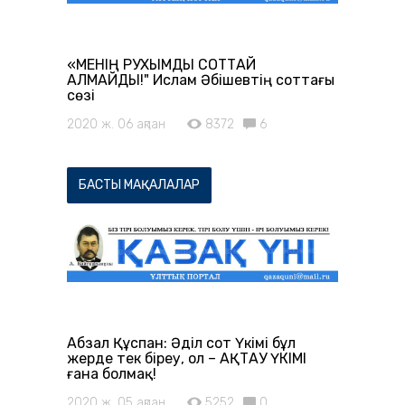
«МЕНІҢ РУХЫМДЫ СОТТАЙ
АЛМАЙДЫ!" Ислам Әбішевтің соттағы
сөзі
2020 ж. 06 ақпан
8372
6
БАСТЫ МАҚАЛАЛАР
Абзал Құспан: Әділ сот Үкімі бұл
жерде тек біреу, ол – АҚТАУ ҮКІМІ
ғана болмақ!
2020 ж. 05 ақпан
5252
0