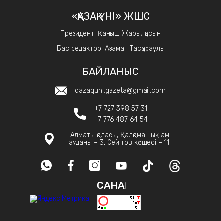
«ҚАЗАҚ ҮНІ» ЖШС
Президент: Қаныш Жарылқасын
Бас редактор: Азамат Тасқараұлы
БАЙЛАНЫС
qazaquni.gazeta@gmail.com
+7 727 398 57 31
+7 776 487 64 54
Алматы қаласы, Қалқаман ықшам
ауданы – 3, Сейітов көшесі – 11.
САНАҚ