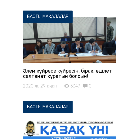
БАСТЫ МАҚАЛАЛАР
Әлем күйресе күйресін, бірақ, әділет
салтанат құратын болсын!
2020 ж. 29 ақпан
3347
0
БАСТЫ МАҚАЛАЛАР