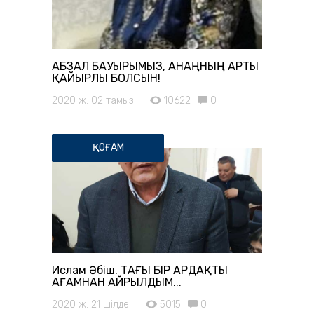
АБЗАЛ БАУЫРЫМЫЗ, АНАҢНЫҢ АРТЫ
ҚАЙЫРЛЫ БОЛСЫН!
2020 ж. 02 тамыз
10622
0
ҚОҒАМ
Ислам Әбіш. ТАҒЫ БІР АРДАҚТЫ
АҒАМНАН АЙРЫЛДЫМ...
2020 ж. 21 шілде
5015
0