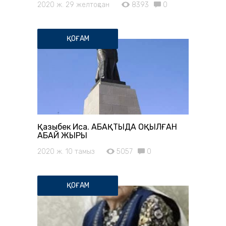
2020 ж. 29 желтоқсан
8393
0
ҚОҒАМ
Қазыбек Иса. АБАҚТЫДА ОҚЫЛҒАН
АБАЙ ЖЫРЫ
2020 ж. 10 тамыз
5057
0
ҚОҒАМ