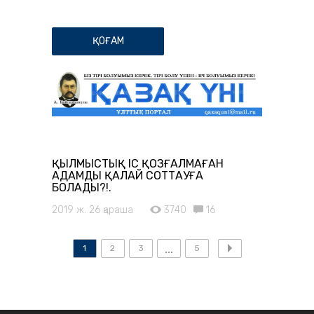
ҚОҒАМ
ҚЫЛМЫСТЫҚ ІС ҚОЗҒАЛМАҒАН
АДАМДЫ ҚАЛАЙ СОТТАУҒА
БОЛАДЫ?!.
2019 ж. 26 қараша
3740
16
1
2
3
5