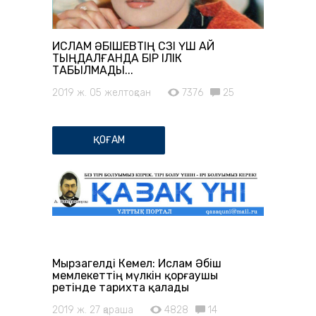
ИСЛАМ ӘБІШЕВТІҢ СӨЗІ ҮШ АЙ
ТЫҢДАЛҒАНДА БІР ІЛІК
ТАБЫЛМАДЫ...
2019 ж. 05 желтоқсан
7376
25
ҚОҒАМ
Мырзагелді Кемел: Ислам Әбіш
мемлекеттің мүлкін қорғаушы
ретінде тарихта қалады
2019 ж. 27 қараша
4828
14