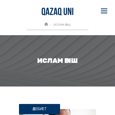
ИСЛАМ ӘБІШ
ИСЛАМ ӘБІШ
ӘДЕБИЕТ