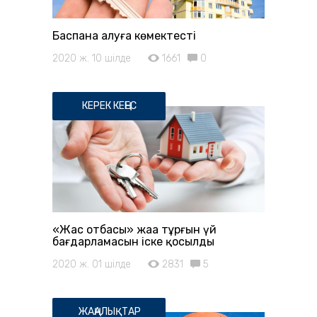
Баспана алуға көмектесті
2020 ж. 10 шілде
1661
0
КЕРЕК КЕҢЕС
«Жас отбасы» жаңа тұрғын үй
бағдарламасын іске қосылды
2020 ж. 01 шілде
2831
5
ЖАҢАЛЫҚТАР