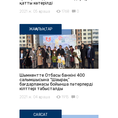
қатты көтерілді
2021 ж. 05 қараша
1768
0
ЖАҢАЛЫҚТАР
Шымкентте Отбасы банкінің 400
салымшысына “Шаңырақ”
бағдарламасы бойынша пәтерлердің
кілттері табысталды
2021 ж. 04 қараша
1915
0
САЯСАТ