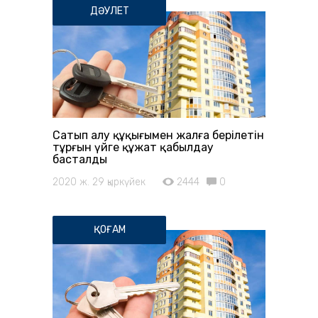
ДӘУЛЕТ
Сатып алу құқығымен жалға берілетін
тұрғын үйге құжат қабылдау
басталды
2020 ж. 29 қыркүйек
2444
0
ҚОҒАМ