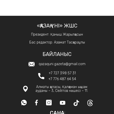
«ҚАЗАҚ ҮНІ» ЖШС
Президент: Қаныш Жарылқасын
Бас редактор: Азамат Тасқараұлы
БАЙЛАНЫС
qazaquni.gazeta@gmail.com
+7 727 398 57 31
+7 776 487 64 54
Алматы қаласы, Қалқаман ықшам
ауданы – 3, Сейітов көшесі – 11.
САНАҚ