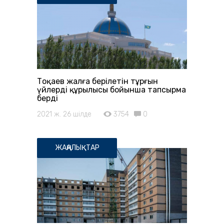
Тоқаев жалға берілетін тұрғын
үйлердің құрылысы бойынша тапсырма
берді
2021 ж. 26 шілде
3754
0
ЖАҢАЛЫҚТАР