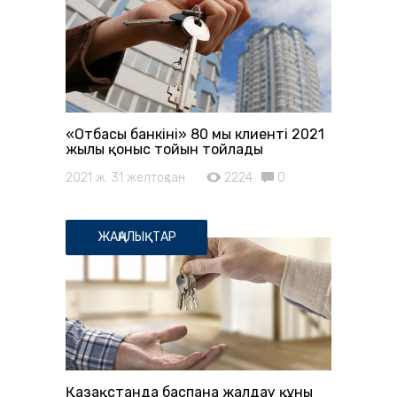
«Отбасы банкінің» 80 мың клиенті 2021
жылы қоныс тойын тойлады
2021 ж. 31 желтоқсан
2224
0
ЖАҢАЛЫҚТАР
Қазақстанда баспана жалдау құны