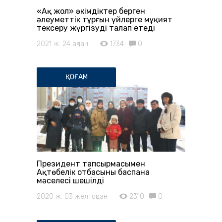
«Ақ жол» әкімдіктер берген
әлеуметтік тұрғын үйлерге мұқият
тексеру жүргізуді талап етеді
2021 ж. 24 ақпан
1734
0
ҚОҒАМ
Президент тапсырмасымен
Ақтөбелік отбасының баспана
мәселесі шешілді
2020 ж. 03 желтоқсан
2310
0