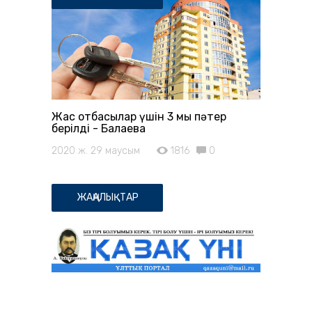
Жас отбасылар үшін 3 мың пәтер
берілді - Балаева
2020 ж. 29 маусым
1816
0
ЖАҢАЛЫҚТАР