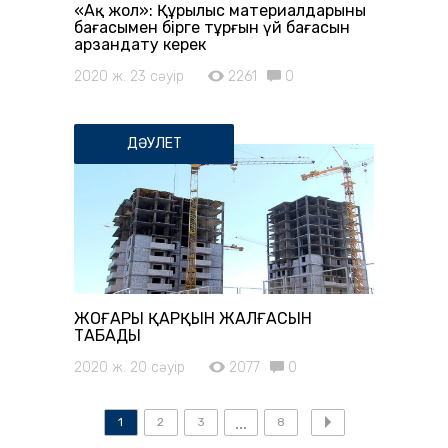
«Ақ жол»: Құрылыс материалдарының
бағасымен бірге тұрғын үй бағасын
арзандату керек
2020 ж. 23 сәуір
2261
0
ДӘУЛЕТ
ЖОҒАРЫ ҚАРҚЫН ЖАЛҒАСЫН
ТАБАДЫ
2020 ж. 20 сәуір
2077
0
1
2
3
8