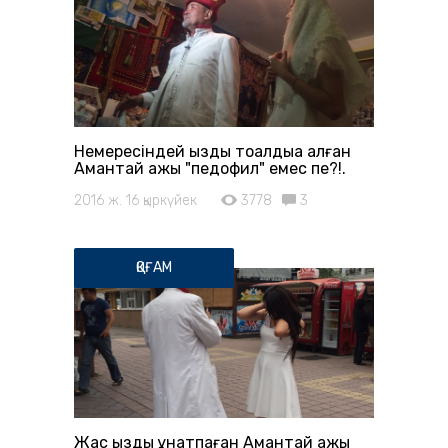
Немересіндей қызды тоқалдыққа алған
Амантай қажы "педофил" емес пе?!.
2016 ж. 16 қыркүйек
3778
3
ҚОҒАМ
Жас қызды ұнатпаған Амантай қажы