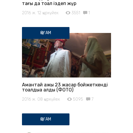
тағы да тоқал іздеп жүр
2016 ж. 12 қыркүйек
3551
1
ҚОҒАМ
Амантай қажы 23 жасар бойжеткенді
тоқалдыққа алды (ФОТО)
2016 ж. 08 қыркүйек
5095
7
ҚОҒАМ