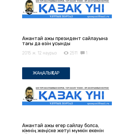
Амантай қажы президент сайлауына
тағы да өзін ұсынды
2015 ж. 12 наурыз
2511
1
ЖАҢАЛЫҚТАР
Амантай қажы егер сайлау болса,
кімнің жеңіске жетуі мүмкін екенін