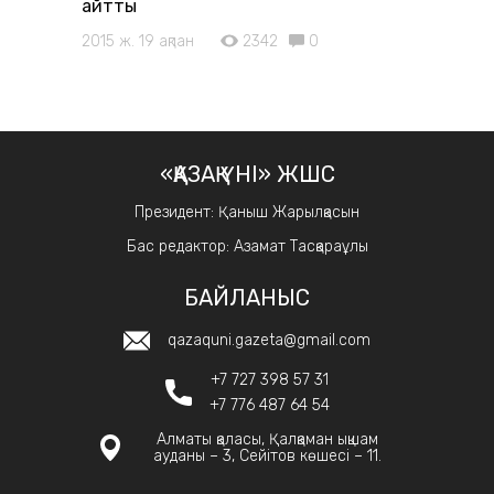
айтты
2015 ж. 19 ақпан
2342
0
«ҚАЗАҚ ҮНІ» ЖШС
Президент: Қаныш Жарылқасын
Бас редактор: Азамат Тасқараұлы
БАЙЛАНЫС
qazaquni.gazeta@gmail.com
+7 727 398 57 31
+7 776 487 64 54
Алматы қаласы, Қалқаман ықшам
ауданы – 3, Сейітов көшесі – 11.