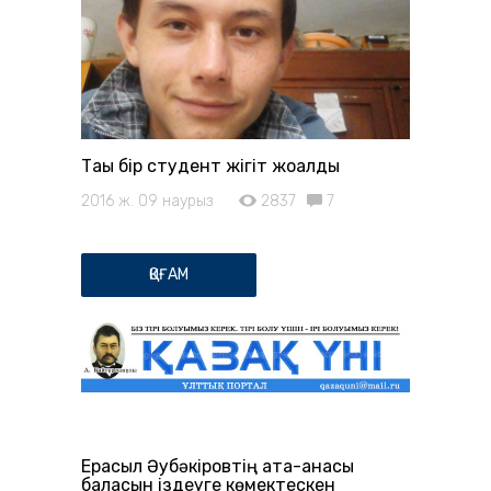
Тағы бір студент жігіт жоғалды
2016 ж. 09 наурыз
2837
7
ҚОҒАМ
Ерасыл Әубәкіровтің ата-анасы
баласын іздеуге көмектескен