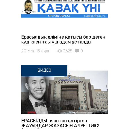
Ерасылдың өліміне қатысы бар деген
күдікпен тағы үш адам ұсталды
2016 ж. 15 ақпан
3625
0
ВИДЕО
ЕРАСЫЛДЫ азаптап өлтірген
ЖАУЫЗДАР ЖАЗАСЫН АЛУЫ ТИІС!