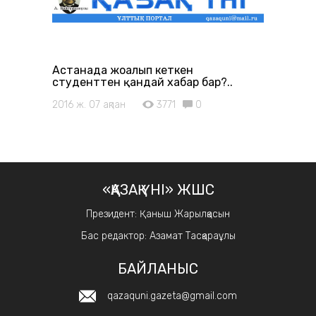
Астанада жоғалып кеткен
студенттен қандай хабар бар?..
2016 ж. 07 ақпан
3771
0
«ҚАЗАҚ ҮНІ» ЖШС
Президент: Қаныш Жарылқасын
Бас редактор: Азамат Тасқараұлы
БАЙЛАНЫС
qazaquni.gazeta@gmail.com