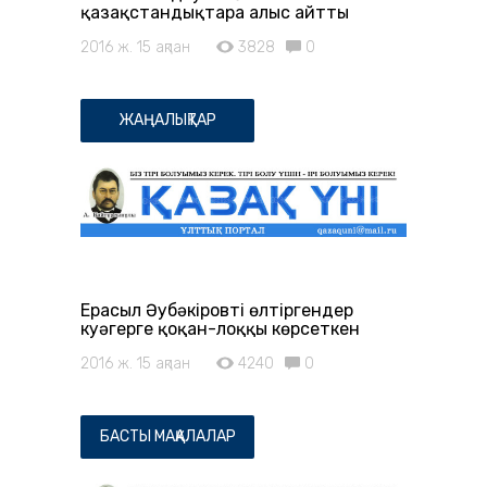
қазақстандықтарға алғыс айтты
2016 ж. 15 ақпан
3828
0
ЖАҢАЛЫҚТАР
Ерасыл Әубәкіровті өлтіргендер
куәгерге қоқан-лоққы көрсеткен
2016 ж. 15 ақпан
4240
0
БАСТЫ МАҚАЛАЛАР