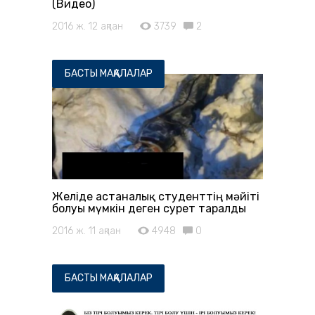
(Видео)
2016 ж. 12 ақпан
3739
2
БАСТЫ МАҚАЛАЛАР
Желіде астаналық студенттің мәйіті
болуы мүмкін деген сурет таралды
2016 ж. 11 ақпан
4948
0
БАСТЫ МАҚАЛАЛАР