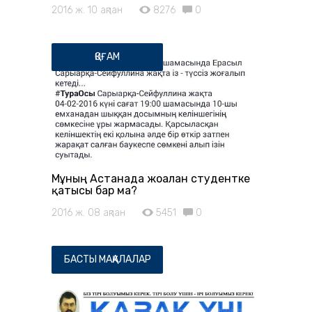
2016 ж. 10 ақпан
8276
0
ҚОҒАМ
Мұның Астанада жоғалған студентке
қатысы бар ма?
2016 ж. 08 ақпан
5451
0
БАСТЫ МАҚАЛАЛАР