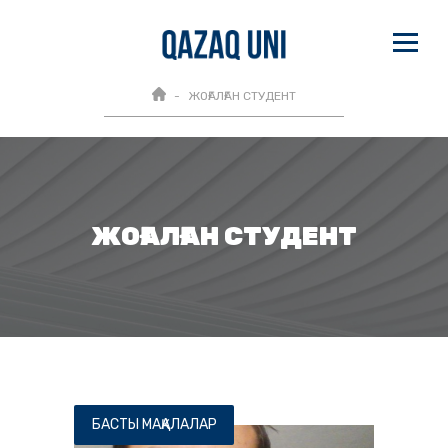
ЖОҒАЛҒАН СТУДЕНТ
ЖОҒАЛҒАН СТУДЕНТ
БАСТЫ МАҚАЛАЛАР