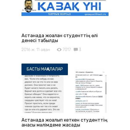
Астанада жоғалған студенттің өлі
денесі табылды
2016 ж. 11 ақпан
7017
3
БАСТЫ МАҚАЛАЛАР
Астанада жоғалып кеткен студенттің
анасы мәлімдеме жасады