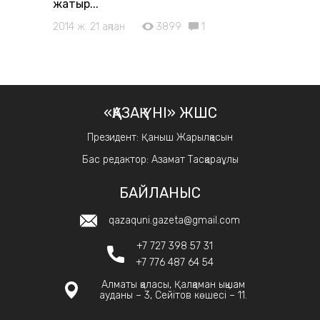
жатыр...
2014 ж. 21 ақпан
3899
1
«ҚАЗАҚ ҮНІ» ЖШС
Президент: Қаныш Жарылқасын
Бас редактор: Азамат Тасқараұлы
БАЙЛАНЫС
qazaquni.gazeta@gmail.com
+7 727 398 57 31
+7 776 487 64 54
Алматы қаласы, Қалқаман ықшам
ауданы – 3, Сейітов көшесі – 11.