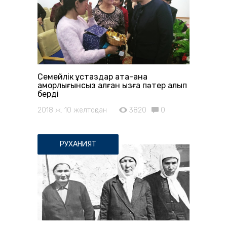
Семейлік ұстаздар ата-ана
қамқорлығынсыз қалған қызға пәтер алып
берді
2018 ж. 10 желтоқсан
3820
0
РУХАНИЯТ