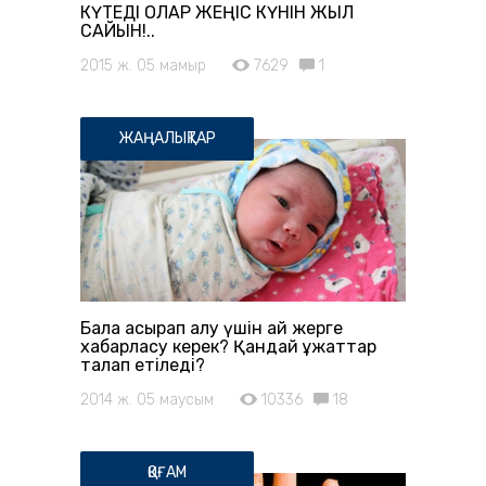
КҮТЕДІ ОЛАР ЖЕҢІС КҮНІН ЖЫЛ
САЙЫН!..
2015 ж. 05 мамыр
7629
1
ЖАҢАЛЫҚТАР
Бала асырап алу үшін қай жерге
хабарласу керек? Қандай құжаттар
талап етіледі?
2014 ж. 05 маусым
10336
18
ҚОҒАМ