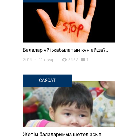
Балалар үйі жабылатын күн қайда?..
2014 ж. 14 сәуір
3432
1
САЯСАТ
Жетім балаларымыз шетел асып