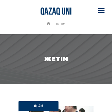
ЖЕТІМ
ЖЕТІМ
ҚОҒАМ