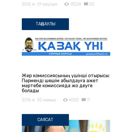
2016 ж. 01 маусым
13524
50
ТАҢДАУЛЫ
Жер комиссиясының үшінші отырысы:
Пәрменді шешім қабылдауға қажет
мәртебе комиссияда жоқ деуге
болады
2016 ж. 30 мамыр
4062
11
САЯСАТ