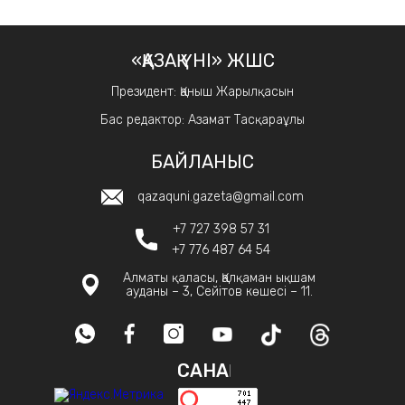
«ҚАЗАҚ ҮНІ» ЖШС
Президент: Қаныш Жарылқасын
Бас редактор: Азамат Тасқараұлы
БАЙЛАНЫС
qazaquni.gazeta@gmail.com
+7 727 398 57 31
+7 776 487 64 54
Алматы қаласы, Қалқаман ықшам
ауданы – 3, Сейітов көшесі – 11.
САНАҚ