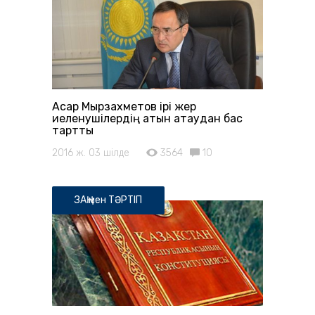
Асқар Мырзахметов ірі жер
иеленушілердің атын атаудан бас
тартты
2016 ж. 03 шілде
3564
10
ЗАҢ мен ТӘРТІП