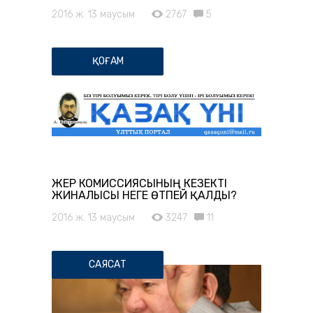
2016 ж. 13 маусым
2767
5
ҚОҒАМ
ЖЕР КОМИССИЯСЫНЫҢ КЕЗЕКТІ
ЖИНАЛЫСЫ НЕГЕ ӨТПЕЙ ҚАЛДЫ?
2016 ж. 13 маусым
3247
11
САЯСАТ