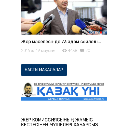
Жер мәселесінде 73 адам сөйледі...
2016 ж. 19 маусым
4438
20
БАСТЫ МАҚАЛАЛАР
ЖЕР КОМИССИЯСЫНЫҢ ЖҰМЫС
КЕСТЕСІНЕН МҮШЕЛЕРІ ХАБАРСЫЗ