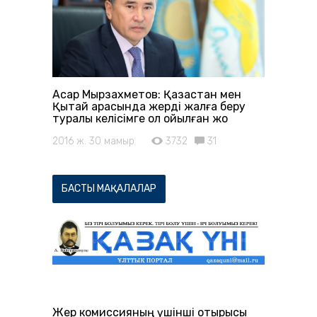
Асқар Мырзахметов: Қазақстан мен
Қытай арасында жерді жалға беру
туралы келісімге қол қойылған жоқ
2016 ж. 30 мамыр
3732
31
БАСТЫ МАҚАЛАЛАР
Жер комиссияның үшінші отырысы