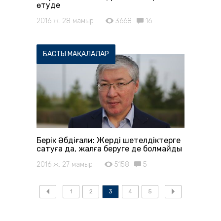
өтуде
2016 ж. 28 мамыр
3668
16
БАСТЫ МАҚАЛАЛАР
Берік Әбдіғали: Жерді шетелдіктерге
сатуға да, жалға беруге де болмайды
2016 ж. 27 мамыр
5158
5
1
2
3
4
5