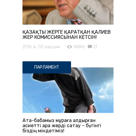
ҚАЗАҚТЫ ЖЕРГЕ ҚАРАТҚАН ҚАЛИЕВ
ЖЕР КОМИССИЯСЫНАН КЕТСІН!
2016 ж. 03 маусым
14846
21
ПАРЛАМЕНТ
Ата-бабамыз мұраға қалдырған
қасиетті қара жерді сақтау – бүгінгі
біздің міндетіміз!