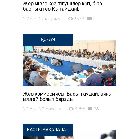
Жерімізге көз тігушілер көп, бірақ
басты қатер Қытайдан!..
2016 ж. 27 маусым
3379
0
ҚОҒАМ
Жер комиссиясы. Басы таудай, аяғы
қылдай болып барады
2016 ж. 20 маусым
3956
26
БАСТЫ МАҚАЛАЛАР