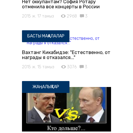
Нет оккупантам? София Ротару
отменила все концерты в России
2015 ж. 17 тамыз
2968
3
БАСТЫ МАҚАЛАЛАР
Вахтанг Кикабидзе: "Естественно, от
награды я отказался..."
2015 ж. 15 тамыз
3076
3
ЖАҢАЛЫҚТАР