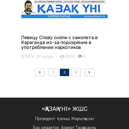
Певицу Славу сняли с самолета в
Караганде из-за подозрения в
употреблении наркотиков
2014 ж. 20 шілде
2503
0
1
2
3
«ҚАЗАҚ ҮНІ» ЖШС
Президент: Қаныш Жарылқасын
Бас редактор: Азамат Тасқараұлы