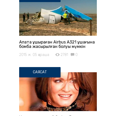
Апатқа ұшыраған Airbus A321 ұшағына
бомба жасырылған болуы мүмкін
2015 ж. 05 қараша
2781
0
САЯСАТ