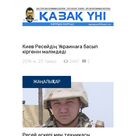
Киев Ресейдің Украинаға басып
кіргенін мәлімдеді
2014 ж. 23 тамыз
2667
2
ЖАҢАЛЫҚТАР
Ресей әскері мен техникасы