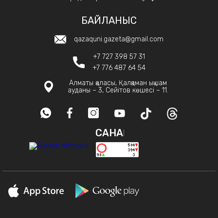
БАЙЛАНЫС
qazaquni.gazeta@gmail.com
+7 727 398 57 31
+7 776 487 64 54
Алматы қаласы, Қалқаман ықшам
ауданы – 3, Сейітов көшесі – 11.
САНАҚ