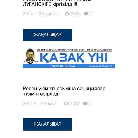
ЛУГАНСКІГЕ кіргізілді!!!
2014 ж. 20 тамыз
2844
0
ЖАҢАЛЫҚТАР
Ресей үкіметі қосымша санкциялар
тізімін әзірледі
2014 ж. 19 тамыз
2087
0
ЖАҢАЛЫҚТАР