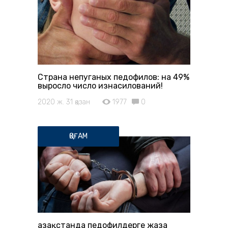
Страна непуганых педофилов: на 49%
выросло число изнасилований!
2020 ж. 31 қазан
1977
0
ҚОҒАМ
Қазақстанда педофилдерге жаза