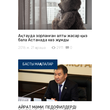
Ақтауда зорланған алты жасар қыз
бала Астанада көз жұмды
2016 ж. 21 қараша
2911
0
БАСТЫ МАҚАЛАЛАР
ҚАЙРАТ МӘМИ. ПЕДОФИЛДЕРДІ