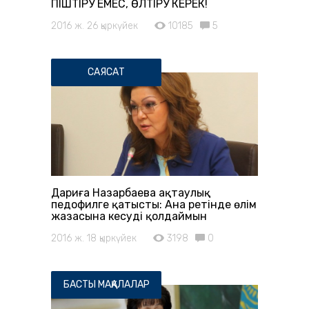
ПІШТІРУ ЕМЕС, ӨЛТІРУ КЕРЕК!
2016 ж. 26 қыркүйек
10185
5
САЯСАТ
Дариға Назарбаева ақтаулық
педофилге қатысты: Ана ретінде өлім
жазасына кесуді қолдаймын
2016 ж. 18 қыркүйек
3198
0
БАСТЫ МАҚАЛАЛАР