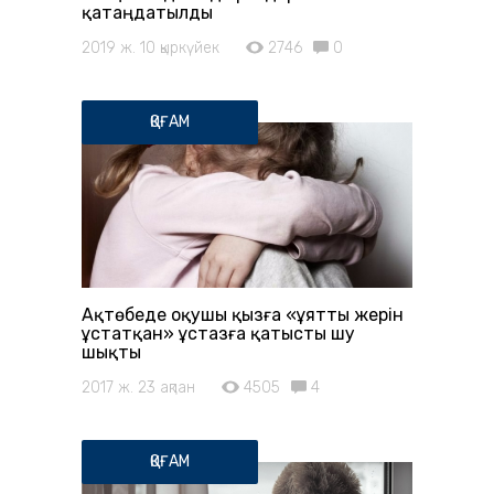
қатаңдатылды
2019 ж. 10 қыркүйек
2746
0
ҚОҒАМ
Ақтөбеде оқушы қызға «ұятты жерін
ұстатқан» ұстазға қатысты шу
шықты
2017 ж. 23 ақпан
4505
4
ҚОҒАМ