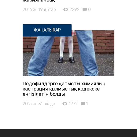
2016 ж. 19 қаңтар
2292
0
ЖАҢАЛЫҚТАР
Педофилдерге қатысты химиялық
кастрация қылмыстық кодекске
енгізілетін болды
2015 ж. 31 шілде
4772
1