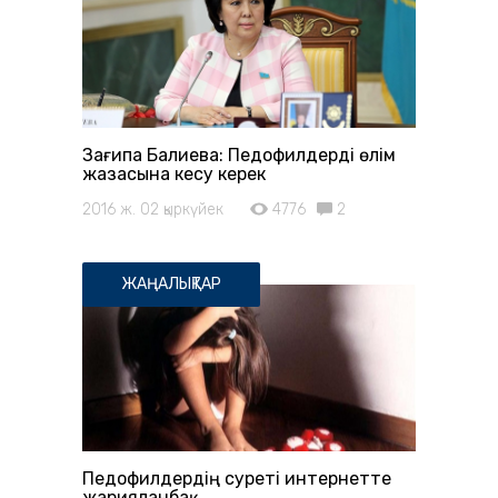
Зағипа Балиева: Педофилдерді өлім
жазасына кесу керек
2016 ж. 02 қыркүйек
4776
2
ЖАҢАЛЫҚТАР
Педофилдердің суреті интернетте
жарияланбақ