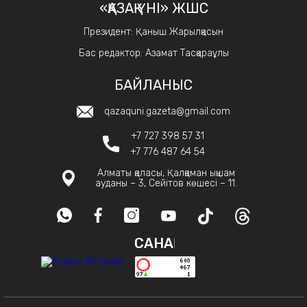
«ҚАЗАҚ ҮНІ» ЖШС
Президент: Қаныш Жарылқасын
Бас редактор: Азамат Тасқараұлы
БАЙЛАНЫС
qazaquni.gazeta@gmail.com
+7 727 398 57 31
+7 776 487 64 54
Алматы қаласы, Қалқаман ықшам
ауданы – 3, Сейітов көшесі – 11.
САНАҚ