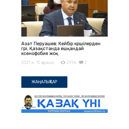
Азат Перуашев: Кейбір көршілерден
гөрі, Қазақстанда ешқандай
ксенофобия жоқ
2021 ж. 10 қараша
2996
2
ЖАҢАЛЫҚТАР