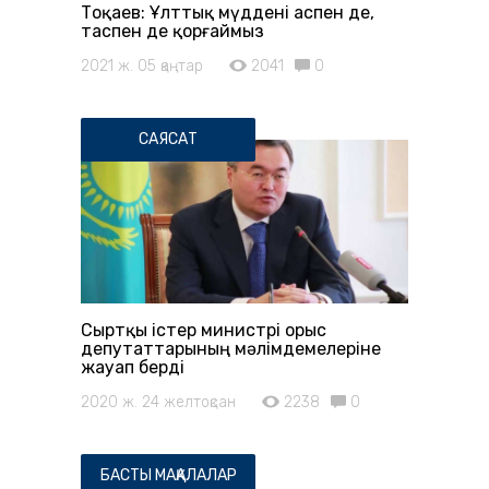
Тоқаев: Ұлттық мүддені аспен де,
таспен де қорғаймыз
2021 ж. 05 қаңтар
2041
0
САЯСАТ
Сыртқы істер министрі орыс
депутаттарының мәлімдемелеріне
жауап берді
2020 ж. 24 желтоқсан
2238
0
БАСТЫ МАҚАЛАЛАР