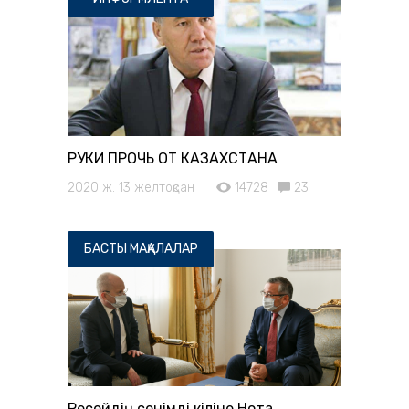
РУКИ ПРОЧЬ ОТ КАЗАХСТАНА
2020 ж. 13 желтоқсан
14728
23
БАСТЫ МАҚАЛАЛАР
Ресейдің сенімді өкіліне Нота