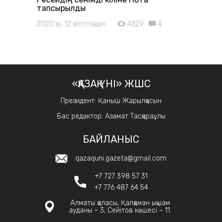
тапсырылды
2020 ж. 12 желтоқсан
4329
4
«ҚАЗАҚ ҮНІ» ЖШС
Президент: Қаныш Жарылқасын
Бас редактор: Азамат Тасқараұлы
БАЙЛАНЫС
qazaquni.gazeta@gmail.com
+7 727 398 57 31
+7 776 487 64 54
Алматы қаласы, Қалқаман ықшам
ауданы – 3, Сейітов көшесі – 11.