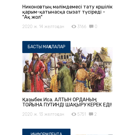
Никоновтың мәлімдемесі тату көршілік
қарым-қатынасқа сызат түсіреді -
"Ақ жол"
2020 ж. 14 желтоқсан
3166
0
БАСТЫ МАҚАЛАЛАР
Қазыбек Иса. АЛТЫН ОРДАНЫҢ
ТОЙЫНА ПУТИНДІ ШАҚЫРУ КЕРЕК ЕДІ!
2020 ж. 13 желтоқсан
5751
2
ИНФОРМЛЕНТА