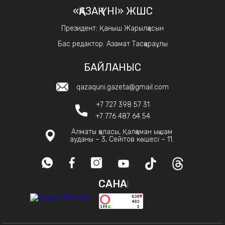
«ҚАЗАҚ ҮНІ» ЖШС
Президент: Қаныш Жарылқасын
Бас редактор: Азамат Тасқараұлы
БАЙЛАНЫС
qazaquni.gazeta@gmail.com
+7 727 398 57 31
+7 776 487 64 54
Алматы қаласы, Қалқаман ықшам
ауданы – 3, Сейітов көшесі – 11.
САНАҚ