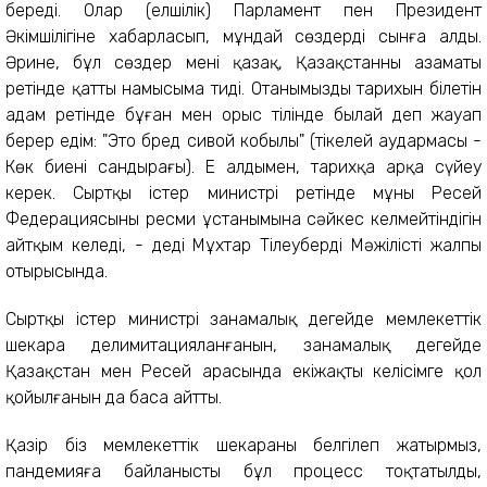
береді. Олар (елшілік) Парламент пен Президент
Әкімшілігіне хабарласып, мұндай сөздерді сынға алды.
Әрине, бұл сөздер мені қазақ, Қазақстанның азаматы
ретінде қатты намысыма тиді. Отанымыздың тарихын білетін
адам ретінде бұған мен орыс тілінде былай деп жауап
берер едім: "Это бред сивой кобылы" (тікелей аудармасы -
Көк биенің сандырағы). Ең алдымен, тарихқа арқа сүйеу
керек. Сыртқы істер министрі ретінде мұның Ресей
Федерациясының ресми ұстанымына сәйкес келмейтіндігін
айтқым келеді, - деді Мұхтар Тілеуберді Мәжілістің жалпы
отырысында.
Сыртқы істер министрі заңнамалық деңгейде мемлекеттік
шекара делимитацияланғанын, заңнамалық деңгейде
Қазақстан мен Ресей арасында екіжақты келісімге қол
қойылғанын да баса айтты.
Қазір біз мемлекеттік шекараны белгілеп жатырмыз,
пандемияға байланысты бұл процесс тоқтатылды,