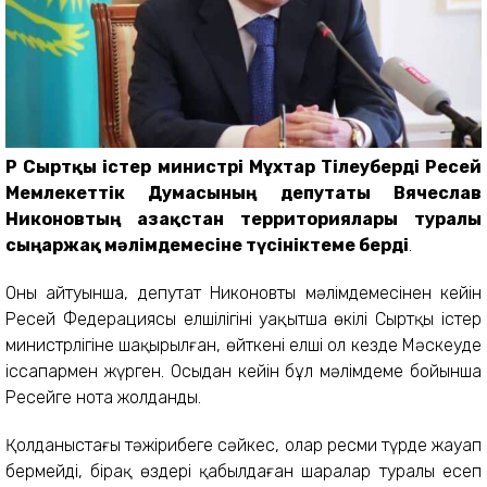
ҚР Сыртқы істер министрі Мұхтар Тілеуберді Ресей
Мемлекеттік Думасының депутаты Вячеслав
Никоновтың Қазақстан территориялары туралы
сыңаржақ мәлімдемесіне түсініктеме берді
.
Оның айтуынша, депутат Никоновтың мәлімдемесінен кейін
Ресей Федерациясы елшілігінің уақытша өкілі Сыртқы істер
министрлігіне шақырылған, өйткені елші ол кезде Мәскеуде
іссапармен жүрген. Осыдан кейін бұл мәлімдеме бойынша
Ресейге нота жолданды.
Қолданыстағы тәжірибеге сәйкес, олар ресми түрде жауап
бермейді, бірақ өздері қабылдаған шаралар туралы есеп