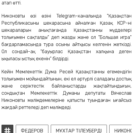
атап өтті.
Никоновтың өзі өзінің Telegram-каналында "Қазақстан
Республикасының шекарасына айналған Қазақ КСР-нің
шекараларын анықтағанда Қазақстанның мүдделері
толығымен сақталды" деп жазды және ол "Большая игра"
бағдарламасында тура осыны айтқысы келгенін жеткізді.
Ол сондай-ақ "бауырлас Қазақстан халқына деген
ықыласы ыстық екенін" білдірді.
Кейін Мемлекеттік Дума Ресей Қазақстанның егемендігін
толығымен мойындайтынын, екі ел әртүрлі саладағы достық
және серіктестік байланыстарды жақтайтындығын,
сондықтан Мемлекеттік Думаның депутаты Вячеслав
Никоновтың мәлімдемелеріне қатысты туындаған ыңғайсыз
жағдай реттеледі деп мәлімдеді.
ФЕДЕРОВ
МҰХТАР ТІЛЕУБЕРДІ
НИКОН