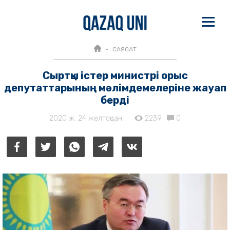
САЯСАТ
Сыртқы істер министрі орыс
депутаттарының мәлімдемелеріне жауап
берді
2020 ж. 24 желтоқсан
2239
0