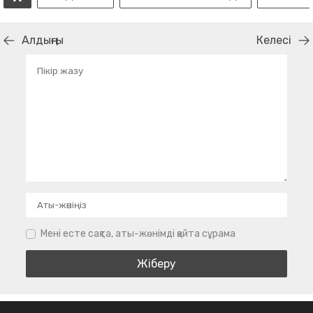
Алдыңғы
Келесі
Мені есте сақта, аты-жөнімді қайта сұрама