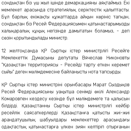
сондықтан біз үш жыл ішінде демаркацияны аяқтаймыз. Екі
мемлекет арасында стратегиялық серіктестік қалыптасты.
Бұл барлық екіжақты құжаттарда айқын көрініс тапқан,
сондықтан біз Ресей Федерациясымен қатынастарымызды
халықаралық құқық негізінде дамытатын боламыз, - деп
сөзін қорытындылады министр.
12 желтоқсанда ҚР Сыртқы істер министрлігі Ресейге
Мемлекеттік Думасының депутаты Вячеслав Никоновтың
"Қазақстан территориясы - Ресейдің тарту еткен керемет
сыйы" деген мәлімдемесіне байланысты нота тапсырды.
ҚР Сыртқы істер министрінің орынбасары Марат Сыздықов
Ресей Федерациясының уақытша сенімді өкілі Александр
Комаровпен кездесу кезінде бұл мәлімдемеге таң қалысын
білдірді. Қазақстанның Сыртқы істер министрлігі кейбір
ресейлік саясаткерлердің Қазақстанға қатысты жиі-жиі
арандатушылық шабуылдары мемлекеттер арасындағы
одақтастық қатынастарға үлкен зиян келтіріп отырғанын