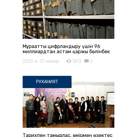
Мұрағатты цифрландыру үшін 96
миллиардтан астам қаржы бөлінбек
2020 ж. 07 мамыр
1872
0
РУХАНИЯТ
Тарихпен тамырлас, өмірмен өзектес