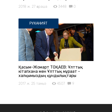
2018 ж. 27 қараша
3448
0
РУХАНИЯТ
Қасым-Жомарт ТОҚАЕВ: Ұлттық
кітапхана мен Ұлттық мұрағат -
халқымыздың құндылықтары
2017 ж. 25 тамыз
4507
9