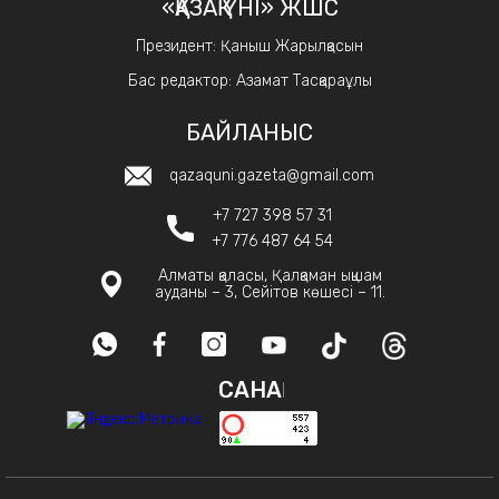
«ҚАЗАҚ ҮНІ» ЖШС
Президент: Қаныш Жарылқасын
Бас редактор: Азамат Тасқараұлы
БАЙЛАНЫС
qazaquni.gazeta@gmail.com
+7 727 398 57 31
+7 776 487 64 54
Алматы қаласы, Қалқаман ықшам
ауданы – 3, Сейітов көшесі – 11.
САНАҚ