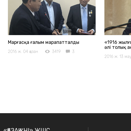
Марғасқа ғалым марапатталды
«1916 жылғ
әлі толық 
2016 ж. 04 қазан
3419
3
2016 ж. 13 ма
«ҚАЗАҚ ҮНІ» ЖШС