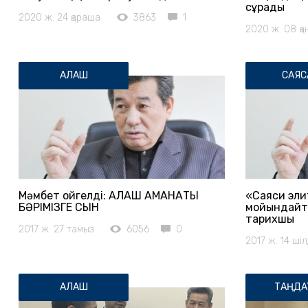
сұрады
2020 ж. 24 қараша
3863
1
2020 ж. 08 қа
АЛАШ
САЯС
Мәмбет Қойгелді: АЛАШ АМАНАТЫ
«Саяси эли
БӘРІМІЗГЕ СЫН
мойындайты
тарихшы
2017 ж. 27 тамыз
6056
0
2017 ж. 14 ші
АЛАШ
ТАҢДА