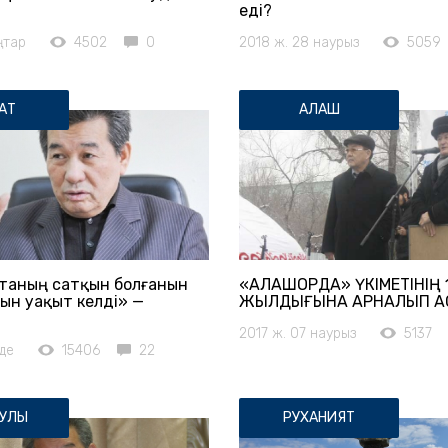
еді?
ңтар
4502
0
2018 ж. 28 наурыз
5059
АТ
АЛАШ
таның сатқын болғанын
«АЛАШОРДА» ҮКІМЕТІНІҢ 
н уақыт келді» —
ЖЫЛДЫҒЫНА АРНАЛЫП АС
2017 ж. 07 наурыз
5137
лде
15406
22
УЛЫ
РУХАНИЯТ