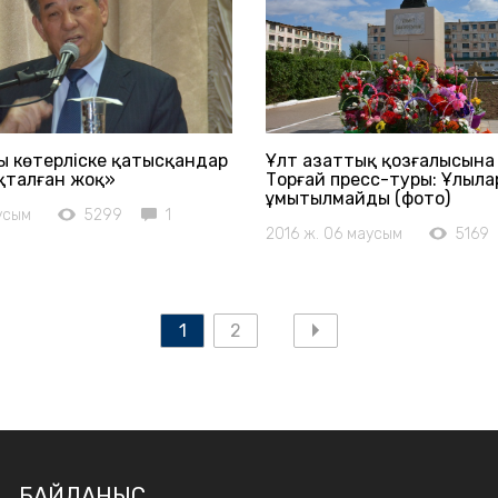
ы көтерліске қатысқандар
Ұлт азаттық қозғалысына 
ақталған жоқ»
Торғай пресс-туры: Ұлыла
ұмытылмайды (фото)
усым
5299
1
2016 ж. 06 маусым
5169
1
2
БАЙЛАНЫС