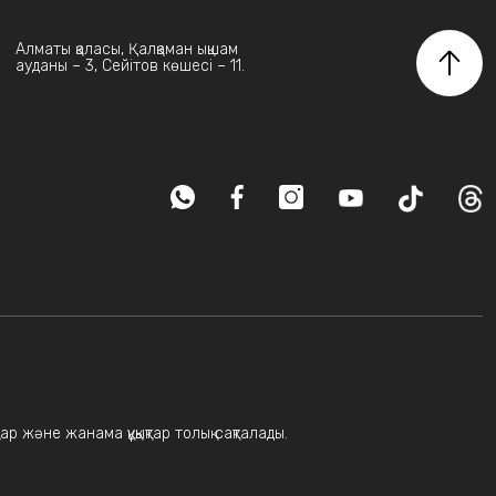
Алматы қаласы, Қалқаман ықшам
ауданы – 3, Сейітов көшесі – 11.
ар және жанама құқықтар толық сақталады.