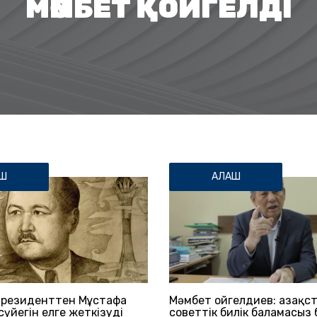
МӘМБЕТ ҚОЙГЕЛДІ
Ш
АЛАШ
Президенттен Мұстафа
Мәмбет Қойгелдиев: Қазақс
үйегін елге жеткізуді
советтік билік баламасыз 