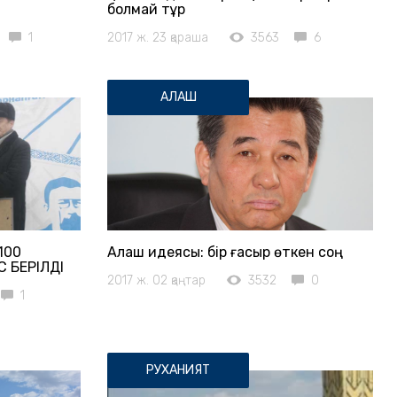
болмай тұр
1
2017 ж. 23 қараша
3563
6
АЛАШ
100
Алаш идеясы: бір ғасыр өткен соң
 БЕРІЛДІ
2017 ж. 02 қаңтар
3532
0
1
РУХАНИЯТ