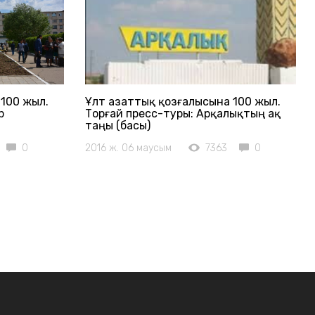
100 жыл.
Ұлт азаттық қозғалысына 100 жыл.
р
Торғай пресс-туры: Арқалықтың ақ
таңы (басы)
0
2016 ж. 06 маусым
7363
0