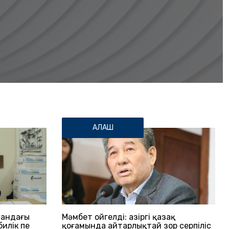
АЛАШ
тандағы
Мәмбет Қойгелді: Қазіргі қазақ
билік пе
қоғамында айтарлықтай зор серпіліс