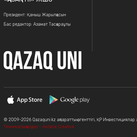
Президент: Қаныш Жарылқасын
Бас редактор: Азамат Тасқараұлы
© 2009-2026 Qazaquni.kz ақпараттық агенттігі, ҚР Инвестициялар жә
Техникалық қолдау - Astana Creative