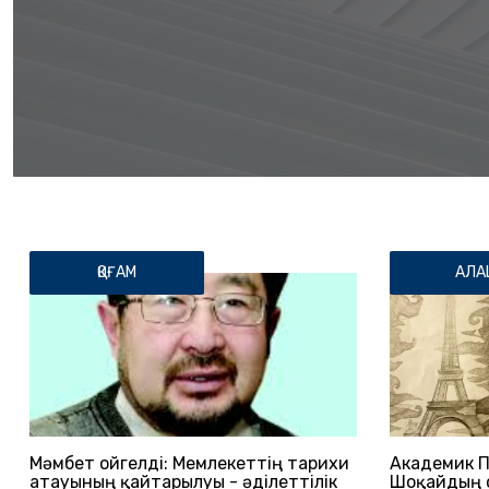
ҚОҒАМ
АЛА
Мәмбет Қойгелді: Мемлекеттің тарихи
Академик 
атауының қайтарылуы - әділеттілік
Шоқайдың с