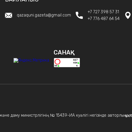
+7 727 398 57 31
qazaquni.gazeta@gmail.com
+7 776 487 64 54
САНАҚ
не даму министрлігінің № 15439-ИА куәлігі негізінде авторлық құқықт