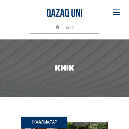
КИІК
КИІК
ЖАҢАЛЫҚТАР