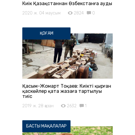
Киік Қазақстаннан Өзбекстанға ауды
2020 ж. 04 маусым
2824
0
ҚОҒАМ
Қасым-Жомарт Тоқаев: Киікті қырған
қаскөйлер қатаң жазаға тартылуы
тиіс
2019 ж. 28 қазан
2632
1
БАСТЫ МАҚАЛАЛАР