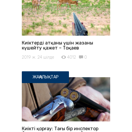
Киіктерді атқаны үшін жазаны
күшейту қажет – Тоқаев
2019 ж. 24 шілде
4012
0
ЖАҢАЛЫҚТАР
Киікті қорғау: Тағы бір инспектор