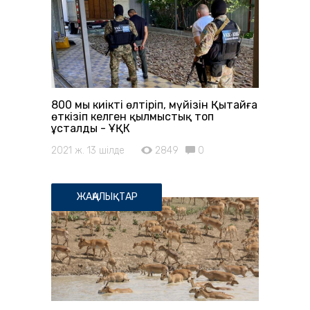
800 мың киікті өлтіріп, мүйізін Қытайға
өткізіп келген қылмыстық топ
ұсталды - ҰҚК
2021 ж. 13 шілде
2849
0
ЖАҢАЛЫҚТАР