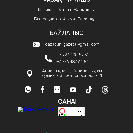
Президент: Қаныш Жарылқасын
Бас редактор: Азамат Тасқараұлы
БАЙЛАНЫС
qazaquni.gazeta@gmail.com
+7 727 398 57 31
+7 776 487 64 54
Алматы қаласы, Қалқаман ықшам
ауданы – 3, Сейітов көшесі – 11.
САНАҚ