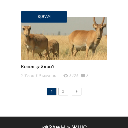
ҚОҒАМ
Кесел қайдан?
2015 ж. 09 маусым
3223
3
1
2
«ҚАЗАҚ ҮНІ» ЖШС