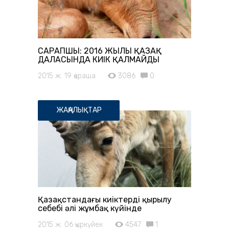
САРАПШЫ: 2016 ЖЫЛЫ ҚАЗАҚ
ДАЛАСЫНДА КИІК ҚАЛМАЙДЫ
2015 ж. 19 қараша
3086
0
ЖАҢАЛЫҚТАР
Қазақстандағы киіктердің қырылу
себебі әлі жұмбақ күйінде
2015 ж. 06 қыркүйек
4547
1