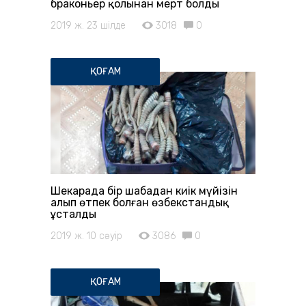
браконьер қолынан мерт болды
2019 ж. 23 шілде
3018
0
ҚОҒАМ
Шекарада бір шабадан киік мүйізін
алып өтпек болған өзбекстандық
ұсталды
2019 ж. 10 сәуір
3086
0
ҚОҒАМ