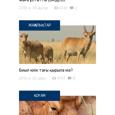
2018 ж. 05 қаңтар
4724
2
ЖАҢАЛЫҚТАР
Биыл киік тағы қырыла ма?
2016 ж. 02 ақпан
4797
15
ҚОҒАМ