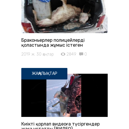
Браконьерлер полицейлердің
қоластында жұмыс істеген
2019 ж. 30 қаңтар
2849
0
ЖАҢАЛЫҚТАР
Киікті қорлап видеоға түсіргендер
жаға ұстатты (ВИДЕО)