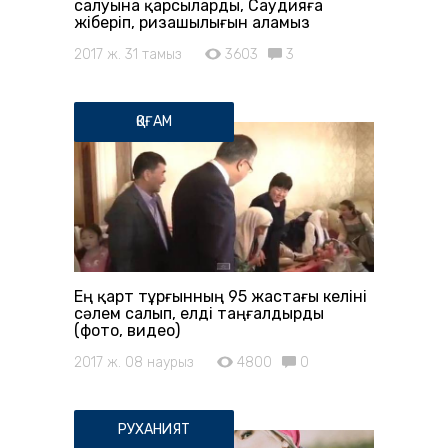
салуына қарсыларды, Саудияға
жіберіп, ризашылығын аламыз
2017 ж. 31 тамыз
3603
3
ҚОҒАМ
Ең қарт тұрғынның 95 жастағы келіні
сәлем салып, елді таңғалдырды
(фото, видео)
2017 ж. 08 наурыз
4800
0
РУХАНИЯТ