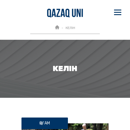
КЕЛІН
КЕЛІН
ҚОҒАМ