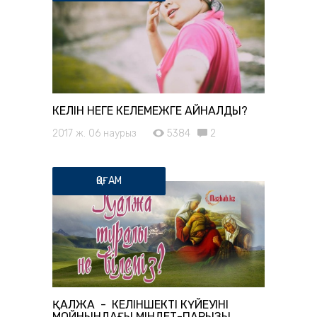
КЕЛІН НЕГЕ КЕЛЕМЕЖГЕ АЙНАЛДЫ?
2017 ж. 06 наурыз
5384
2
ҚОҒАМ
ҚАЛЖА - КЕЛІНШЕКТІҢ КҮЙЕУІНІҢ
МОЙНЫНДАҒЫ МІНДЕТ-ПАРЫЗЫ