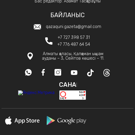
Бас редактор: Азамат Тасқараұлы
БАЙЛАНЫС
qazaquni.gazeta@gmail.com
+7 727 398 57 31
+7 776 487 64 54
Алматы қаласы, Қалқаман ықшам
ауданы – 3, Сейітов көшесі – 11.
САНАҚ