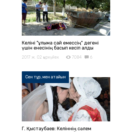
Келіні "ұлыма сай емессің" дегені
үшін енесінің басып кесіп алды
2017 ж. 02 қыркүйек
7084
6
Сен тұр, мен атайын
Г. Қыстаубаев: Келіннің сәлем