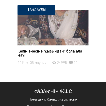
ТАҢДАУЛЫ
Келін енесіне "қызындай" бола ала
ма?!
2014 ж. 05 маусым
24995
20
«ҚАЗАҚ ҮНІ» ЖШС
Президент: Қаныш Жарылқасын