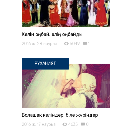
Келін оңбай, елің оңбайды
2016 ж. 28 наурыз
5049
1
РУХАНИЯТ
Болашақ келіндер, біле жүріңдер
2016 ж. 17 наурыз
4635
0