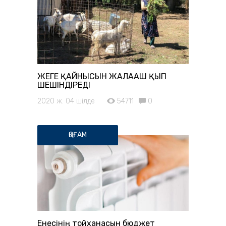
ЖЕҢГЕ ҚАЙНЫСЫН ЖАЛАҢАШ ҚЫП
ШЕШІНДІРЕДІ
2020 ж. 04 шілде
54711
0
ҚОҒАМ
Енесінің тойханасын бюджет