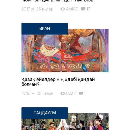
2017 ж. 23 қаңтар
46480
13
ҚОҒАМ
Қазақ əйелдерінің әдебі қандай
болған?!
2016 ж. 05 шілде
8232
1
ТАҢДАУЛЫ