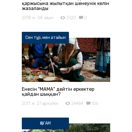
қаржысына жылытқан шенеунік келін
жазаланды
2018 ж. 08 ақпан
3320
0
Сен тұр, мен атайын
Енесін "МАМА" дейтін еркектер
қайдан шыққан?
2017 ж. 27 қыркүйек
24484
106
ҚОҒАМ