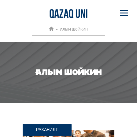
ҒАЛЫМ ШОЙКИН
ҒАЛЫМ ШОЙКИН
РУХАНИЯТ