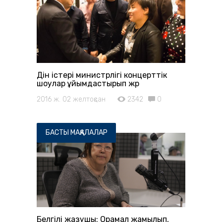
Дін істері министрлігі концерттік
шоулар ұйымдастырып жүр
2016 ж. 02 желтоқсан
2342
0
БАСТЫ МАҚАЛАЛАР
Белгілі жазушы: Орамал жамылып,