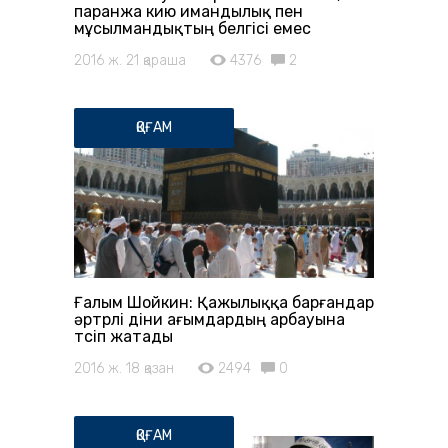
паранжа кию имандылық пен
мұсылмандықтың белгісі емес
2016 ж. 21 қараша
4376
2
ҚОҒАМ
Ғалым Шойкин: Қажылыққа барғандар
әртүрлі діни ағымдардың арбауына
түсіп жатады
2016 ж. 18 қазан
2494
0
ҚОҒАМ