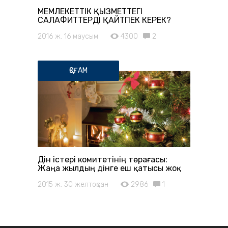
МЕМЛЕКЕТТІК ҚЫЗМЕТТЕГІ
САЛАФИТТЕРДІ ҚАЙТПЕК КЕРЕК?
2016 ж. 16 маусым
4300
2
ҚОҒАМ
Дін істері комитетінің төрағасы:
Жаңа жылдың дінге еш қатысы жоқ
2015 ж. 30 желтоқсан
2986
1