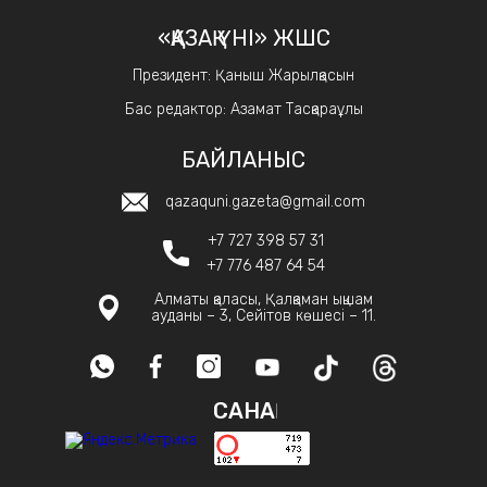
«ҚАЗАҚ ҮНІ» ЖШС
Президент: Қаныш Жарылқасын
Бас редактор: Азамат Тасқараұлы
БАЙЛАНЫС
qazaquni.gazeta@gmail.com
+7 727 398 57 31
+7 776 487 64 54
Алматы қаласы, Қалқаман ықшам
ауданы – 3, Сейітов көшесі – 11.
САНАҚ