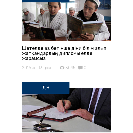
Шетелде өз бетiнше дiни бiлiм алып
жатқандардың дипломы елде
жарамсыз
2016 ж. 03 қазан
3045
0
ДІН