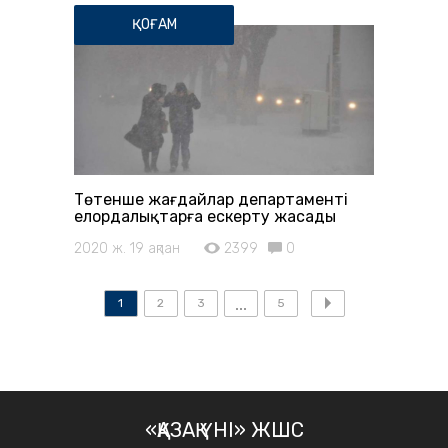
ҚОҒАМ
Төтенше жағдайлар департаменті
елордалықтарға ескерту жасады
2020 ж. 19 ақпан
2399
0
1
2
3
5
«ҚАЗАҚ ҮНІ» ЖШС