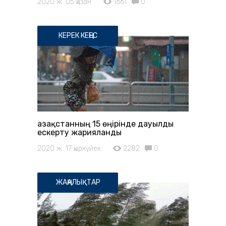
2020 ж. 05 қазан
1661
0
КЕРЕК КЕҢЕС
Қазақстанның 15 өңірінде дауылды
ескерту жарияланды
2020 ж. 17 қыркүйек
2282
0
ЖАҢАЛЫҚТАР