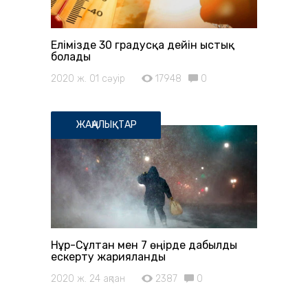
Елімізде 30 градусқа дейін ыстық
болады
2020 ж. 01 сәуір
17948
0
ЖАҢАЛЫҚТАР
Нұр-Сұлтан мен 7 өңірде дабылды
ескерту жарияланды
2020 ж. 24 ақпан
2387
0