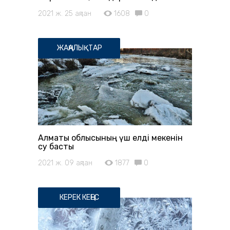
2021 ж. 25 ақпан
1608
0
ЖАҢАЛЫҚТАР
Алматы облысының үш елді мекенін
су басты
2021 ж. 09 ақпан
1877
0
КЕРЕК КЕҢЕС