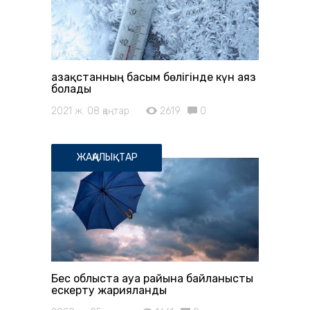
Қазақстанның басым бөлігінде күн аяз
болады
2021 ж. 08 қаңтар
2619
0
ЖАҢАЛЫҚТАР
Бес облыста ауа райына байланысты
ескерту жарияланды