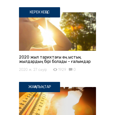
КЕРЕК КЕҢЕС
2020 жыл тарихтағы ең ыстық
жылдардың бірі болады – ғалымдар
2020 ж. 27 сәуір
1929
0
ЖАҢАЛЫҚТАР