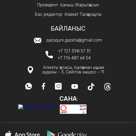
Президент: Қаныш Жарылқасын
Бас редактор: Азамат Тасқараұлы
БАЙЛАНЫС
qazaquni.gazeta@gmail.com
+7 727 398 57 31
+7 776 487 64 54
Алматы қаласы, Қалқаман ықшам
ауданы – 3, Сейітов көшесі – 11.
САНАҚ