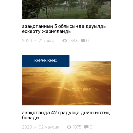
Қазақстанның 5 облысында дауылды
ескерту жарияланды
2020 ж. 21 тамыз
2343
0
КЕРЕК КЕҢЕС
Қазақстанда 42 градусқа дейін ыстық
болады
2020 ж. 02 маусым
1875
0