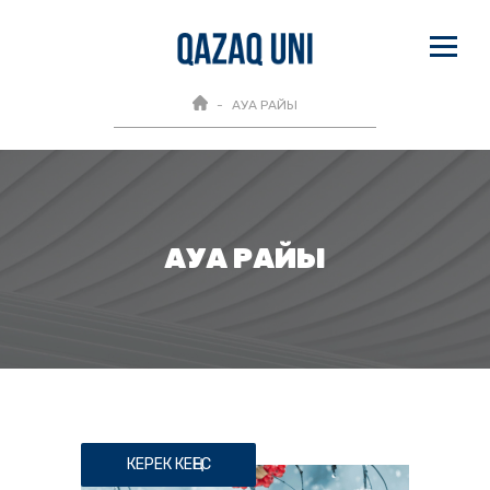
АУА РАЙЫ
АУА РАЙЫ
КЕРЕК КЕҢЕС