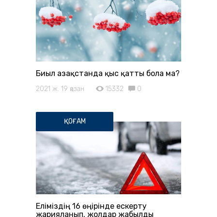
Биыл Қазақстанда қыс қатты бола ма?
2021 ж. 19 қазан
15332
0
ҚОҒАМ
Еліміздің 16 өңірінде ескерту
жарияланып, жолдар жабылды