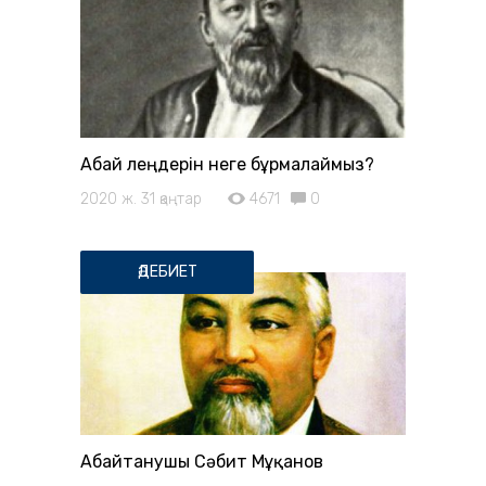
Абай өлеңдерін неге бұрмалаймыз?
2020 ж. 31 қаңтар
4671
0
ӘДЕБИЕТ
Абайтанушы Сәбит Мұқанов