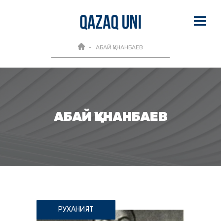
АБАЙ ҚҰНАНБАЕВ
АБАЙ ҚҰНАНБАЕВ
РУХАНИЯТ