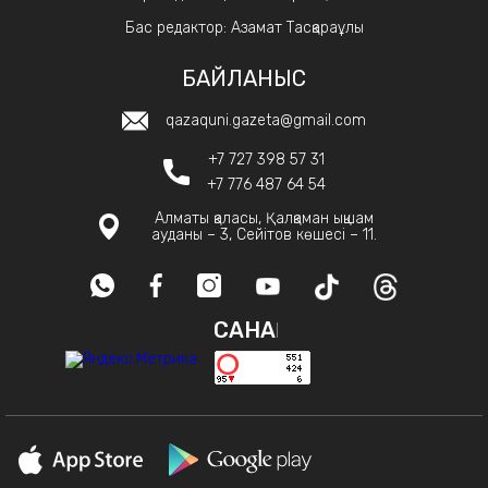
Бас редактор: Азамат Тасқараұлы
БАЙЛАНЫС
qazaquni.gazeta@gmail.com
+7 727 398 57 31
+7 776 487 64 54
Алматы қаласы, Қалқаман ықшам
ауданы – 3, Сейітов көшесі – 11.
САНАҚ