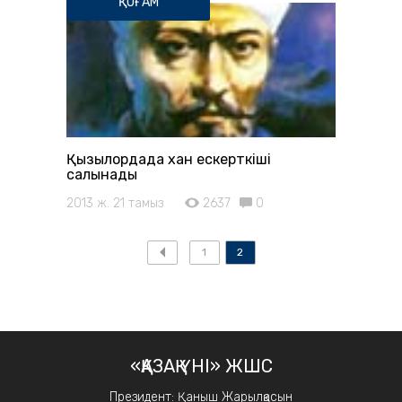
ҚОҒАМ
Қызылордада хан ескерткіші
салынады
2013 ж. 21 тамыз
2637
0
1
2
«ҚАЗАҚ ҮНІ» ЖШС
Президент: Қаныш Жарылқасын