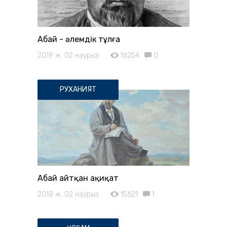
Абай - әлемдік тұлға
2019 ж. 02 наурыз
16254
0
РУХАНИЯТ
Абай айтқан ақиқат
2018 ж. 02 наурыз
15621
1