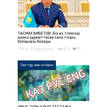
ТАСМАҒАМБЕТОВ: Біз өз тілімізді
өзіміз құрметтесек ғана тілдің
болашағы болады
2016 ж. 02 желтоқсан
8776
10
Сен тұр, мен атайын
ОРЫС ТІЛІН АЛЫП ТАСТАУҒА