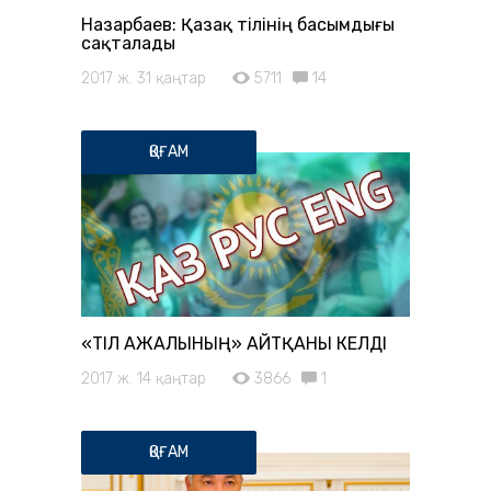
Назарбаев: Қазақ тілінің басымдығы
сақталады
2017 ж. 31 қаңтар
5711
14
ҚОҒАМ
«ТІЛ АЖАЛЫНЫҢ» АЙТҚАНЫ КЕЛДІ
2017 ж. 14 қаңтар
3866
1
ҚОҒАМ