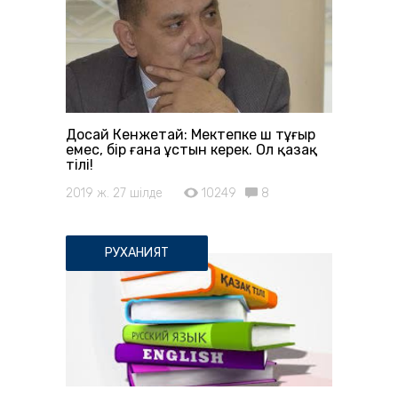
Досай Кенжетай: Мектепке үш тұғыр
емес, бір ғана ұстын керек. Ол қазақ
тілі!
2019 ж. 27 шілде
10249
8
РУХАНИЯТ