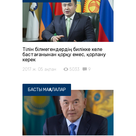
Тілін білмегендердің билікке келе
бастағанынан қорқу емес, қорлану
керек
2017 ж. 05 ақпан
5033
9
БАСТЫ МАҚАЛАЛАР