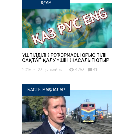
ҚОҒАМ
ҮШТІЛДІЛІК РЕФОРМАСЫ ОРЫС ТІЛІН
САҚТАП ҚАЛУ ҮШІН ЖАСАЛЫП ОТЫР
2016 ж. 23 қыркүйек
4253
41
БАСТЫ МАҚАЛАЛАР