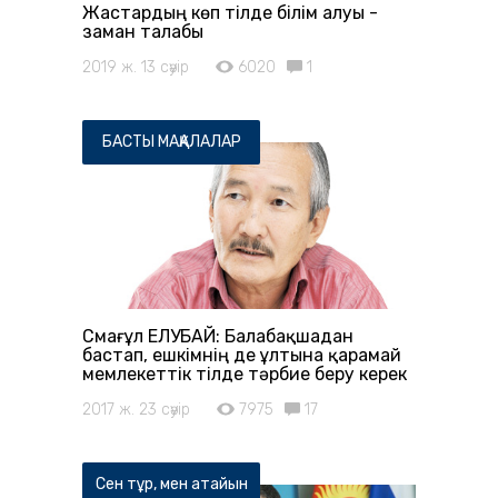
Жастардың көп тілде білім алуы -
заман талабы
2019 ж. 13 сәуір
6020
1
БАСТЫ МАҚАЛАЛАР
Смағұл ЕЛУБАЙ: Балабақшадан
бастап, ешкімнің де ұлтына қарамай
мемлекеттік тілде тәрбие беру керек
2017 ж. 23 сәуір
7975
17
Сен тұр, мен атайын