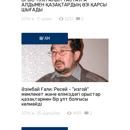
АЛДЫМЕН ҚАЗАҚТАРДЫҢ ӨЗІ ҚАРСЫ
ШЫҒАДЫ
2016 ж. 17 қазан
6231
3
ҚОҒАМ
Әзімбай Ғали: Ресей - "изгой"
мемлекет және еліміздегі орыстар
қазақтармен бір ұлт болғысы
келмейді
2016 ж. 25 қыркүйек
4619
2