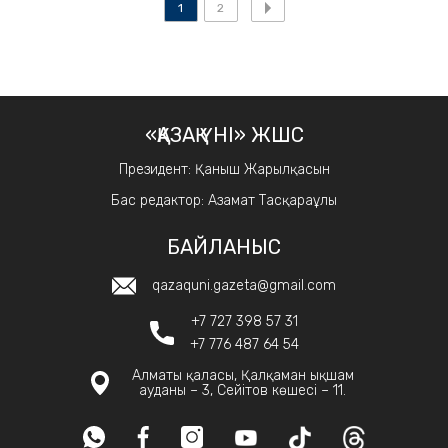
1
2
«ҚАЗАҚ ҮНІ» ЖШС
Президент: Қаныш Жарылқасын
Бас редактор: Азамат Тасқараұлы
БАЙЛАНЫС
qazaquni.gazeta@gmail.com
+7 727 398 57 31
+7 776 487 64 54
Алматы қаласы, Қалқаман ықшам
ауданы – 3, Сейітов көшесі – 11.