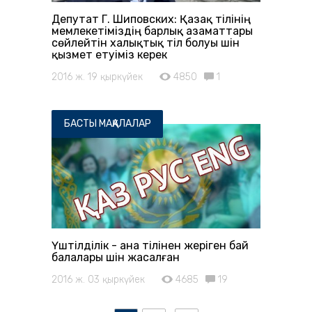
Депутат Г. Шиповских: Қазақ тілінің
мемлекетіміздің барлық азаматтары
сөйлейтін халықтық тіл болуы үшін
қызмет етуіміз керек
2016 ж. 19 қыркүйек
4850
1
БАСТЫ МАҚАЛАЛАР
Үштілділік - ана тілінен жеріген бай
балалары үшін жасалған
2016 ж. 03 қыркүйек
4685
19