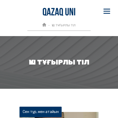
ҮШ ТҰҒЫРЛЫ ТІЛ
ҮШ ТҰҒЫРЛЫ ТІЛ
Сен тұр, мен атайын