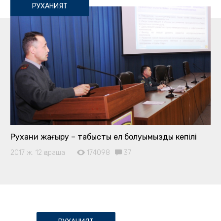
РУХАНИЯТ
Рухани жаңғыру – табысты ел болуымыздың кепілі
2017 ж. 12 қараша
174098
37