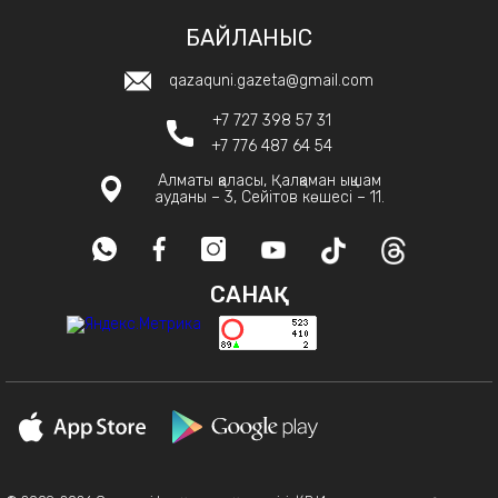
БАЙЛАНЫС
qazaquni.gazeta@gmail.com
+7 727 398 57 31
+7 776 487 64 54
Алматы қаласы, Қалқаман ықшам
ауданы – 3, Сейітов көшесі – 11.
САНАҚ