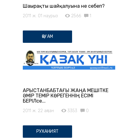
Шаңырақтың шайқалуына не себеп?
2011 ж. 01 наурыз
2566
1
ҚОҒАМ
АРЫСТАНБАБТАҒЫ ЖАҢА МЕШІТКЕ
ӘМІР ТЕМІР КӨРЕГЕННІҢ ЕСІМІ
БЕРІЛсе...
2011 ж. 22 ақпан
3353
0
РУХАНИЯТ