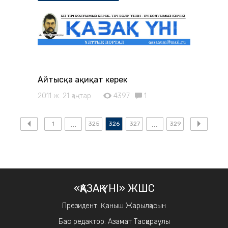
Айтысқа ақиқат керек
2011 ж. 21 қаңтар
4397
1
1
325
326
327
329
«ҚАЗАҚ ҮНІ» ЖШС
Президент: Қаныш Жарылқасын
Бас редактор: Азамат Тасқараұлы