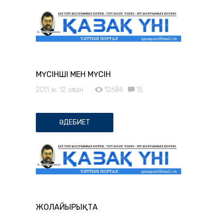
МҮСІНШІ МЕН МҮСІН
2011 ж. 12 ақпан
12684
15
ӘДЕБИЕТ
ЖОЛАЙЫРЫҚТА