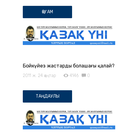
ҚОҒАМ
Бойкүйез жастардың болашағы қалай?
2011 ж. 24 қаңтар
4146
0
ТАҢДАУЛЫ