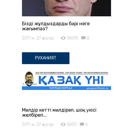
Біздің жұлдыздардың бәрі неге
жағымпаз?
2011 ж. 27 қаңтар
14095
8
РУХАНИЯТ
Мөлдір кетті мөлдіреп, шоқ үкісі
желбіреп...
2011 ж. 27 қаңтар
3830
6