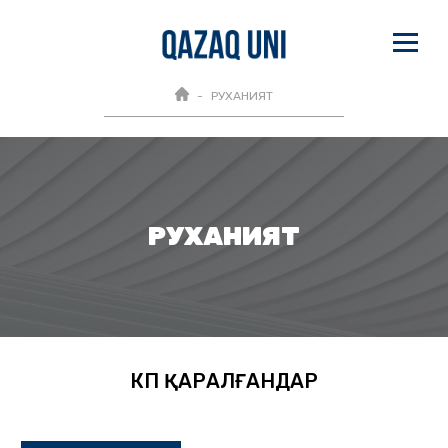
РУХАНИЯТ
РУХАНИЯТ
КӨП ҚАРАЛҒАНДАР