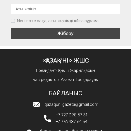
Мені есте сақта, аты-жөнімді қайта сұрама
«ҚАЗАҚ ҮНІ» ЖШС
Президент: Қаныш Жарылқасын
Бас редактор: Азамат Тасқараұлы
БАЙЛАНЫС
qazaquni.gazeta@gmail.com
+7 727 398 57 31
+7 776 487 64 54
Алматы қаласы, Қалқаман ықшам