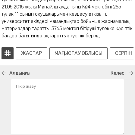
21.05.2015 жылы Мұнайлы ауданының №4 мектебінің 255
түлек 11 сынып оқушыларымен кездесу өткізіліп,
университет өкілдері мамандықтар бойынша жарнамалық
материалдар таратты. 3765 мектеп бітіруші түлекке кәсіптік
бағдар бағытында ақпараттық түсінік берілді.
ЖАСТАР
МАҢҒЫСТАУ ОБЛЫСЫ
СЕРПІН
Алдыңғы
Келесі