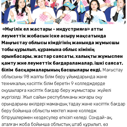
«Мәңгілік ел жастары – индустрияға» атты
әлеуметтік жобасын іске асыру мақсатында
Маңғыстау облысы әкімдігінің жанында жұмысшы
тобы құрылып, құрамына облыс әкімінің
орынбасары, жастар саясаты, халықты жұмыспен
қамту және әлеуметтік бағдараламалар, ішкі саясат,
білім басқармаларының басшылары енді.
Маңғыстау
облысының 98 жалпы білім беру ұйымдарында және
техникалық кәсіптік білім беретін 9 колледждерде
оқушыларға кәсіптік бағдар беру жұмыстары жүйелі
жүргізілді. Жыл сайын республиканың жоғары оқу
орындарының өкілдері мамандық таңдау және кәсіптік бағдар
беру бойынша облыстың мектеп және колледж
бітірушілерімен кездесулер өткізіп келеді. Сондай-ақ,
аталған жоба бойынша облыстық штаб құрылып, өз