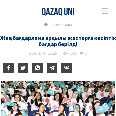
ЭКОНОМИКА
Жаңа бағдарлама арқылы жастарға кәсіптік
бағдар берілді
2015 ж. 10 шілде
4886
0