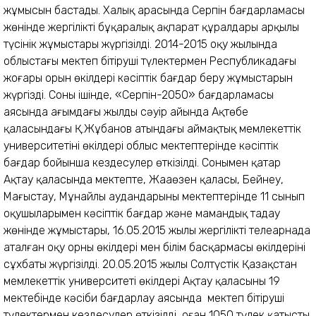
жұмысын бастады. Халық арасында Серпін бағдарламасы
жөнінде жергілікті бұқаралық ақпарат құралдары арқылы
түсінік жұмыстары жүргізілді. 2014-2015 оқу жылында
облыстағы мектеп бітіруші түлектермен Республикадағы
жоғары орын өкілдері кәсіптік бағдар беру жұмыстарын
жүргізді. Соның ішінде, «Серпін-2050» бағдарламасы
аясында ағымдағы жылдың сәуір айында Ақтөбе
қаласындағы Қ.Жұбанов атындағы аймақтық мемлекеттік
университетінің өкілдері облыс мектептерінде кәсіптік
бағдар бойынша кездесулер өткізілді. Сонымен қатар
Ақтау қаласында мектепте, Жаңаөзен қаласы, Бейнеу,
Маңғыстау, Мұнайлы аудандарының мектептерінде 11 сынып
оқушыларымен кәсіптік бағдар және мамандық таңдау
жөнінде жұмыстары, 16.05.2015 жылы жергілікті телеарнада
аталған оқу орны өкілдері мен білім басқармасы өкілдерінің
сұхбаты жүргізілді. 20.05.2015 жылы Солтүстік Қазақстан
мемлекеттік университеті өкілдері Ақтау қаласының 19
мектебінде кәсіби бағдарлау аясында мектеп бітіруші
түлектермен кездесулер өткізілді, оған 1050 түлек қатысты.