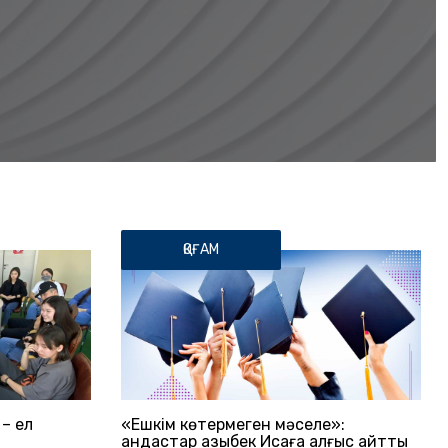
ҚОҒАМ
– ел
«Ешкім көтермеген мәселе»:
Қандастар Қазыбек Исаға алғыс айтты