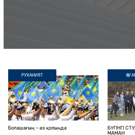
РУХАНИЯТ
ҚОҒА
Болашағың – өз қолыңда
БҮГІНГІ СТУ
МАМАН