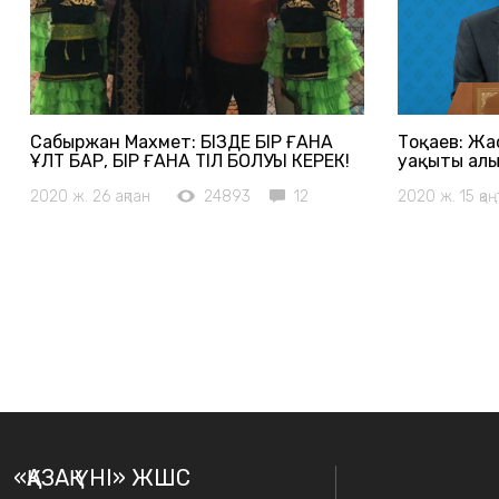
Сабыржан Махмет: БІЗДЕ БІР ҒАНА
Тоқаев: Жа
ҰЛТ БАР, БІР ҒАНА ТІЛ БОЛУЫ КЕРЕК!
уақыты алы
2020 ж. 26 ақпан
24893
12
2020 ж. 15 қа
«ҚАЗАҚ ҮНІ» ЖШС