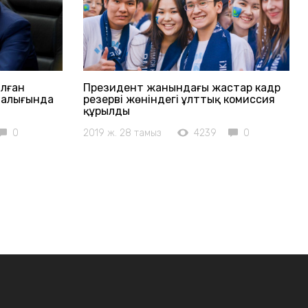
алған
Президент жанындағы жастар кадр
талығында
резерві жөніндегі ұлттық комиссия
құрылды
0
2019 ж. 28 тамыз
4239
0