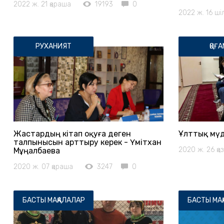
2022 ж. 21 қараша
19193
0
2022 ж. 16 ші
РУХАНИЯТ
ҚОҒА
Жастардың кітап оқуға деген
Ұлттық мүд
талпынысын арттыру керек - Үмітхан
2020 ж. 26 қа
Мұңалбаева
2020 ж. 07 қараша
3247
0
БАСТЫ МАҚАЛАЛАР
БАСТЫ МА