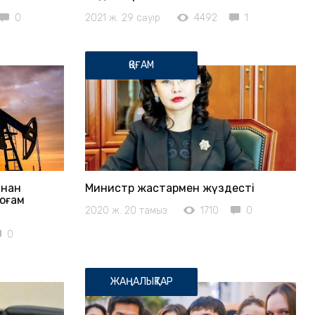
0
2021 ж. 29 сәуір
4492
1
ҚОҒАМ
ынан
Министр жастармен жүздесті
қоғам
2020 ж. 20 тамыз
1710
0
0
ЖАҢАЛЫҚТАР