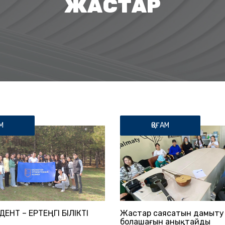
ЖАСТАР
М
ҚОҒАМ
ДЕНТ – ЕРТЕҢГІ БІЛІКТІ
Жастар саясатын дамыту 
болашағын анықтайды