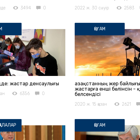
лде
3494
0
2022 ж. 30 сәуір
2583
М
ҚОҒАМ
де: жастар денсаулығы
Қазақстанның жер байлығ
жастарға енші бөлінсін - 
зан
6356
0
белсендісі
2020 ж. 15 қазан
2621
ҚАЛАЛАР
ҚОҒАМ