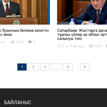
с буынның билікке келетін
Сапарбаев: Жастарға арн
с емес
тұрғын үйлер әр облыс ор
салынуы тиіс
ңтар
6652
0
2019 ж. 11 қараша
2591
1
2
3
5
БАЙЛАНЫС