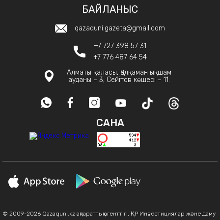
БАЙЛАНЫС
qazaquni.gazeta@gmail.com
+7 727 398 57 31
+7 776 487 64 54
Алматы қаласы, Қалқаман ықшам
ауданы – 3, Сейітов көшесі – 11.
САНАҚ
© 2009-2026 Qazaquni.kz ақпараттық агенттігі, ҚР Инвестициялар және даму