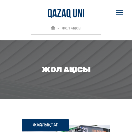
ЖОЛ АҚЫСЫ
ЖОЛ АҚЫСЫ
ЖАҢАЛЫҚТАР