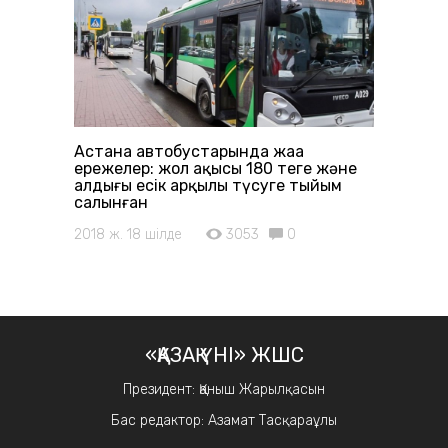
Астана автобустарында жаңа
ережелер: жол ақысы 180 теңге және
алдыңғы есік арқылы түсуге тыйым
салынған
2018 ж. 18 шілде
3053
0
«ҚАЗАҚ ҮНІ» ЖШС
Президент: Қаныш Жарылқасын
Бас редактор: Азамат Тасқараұлы