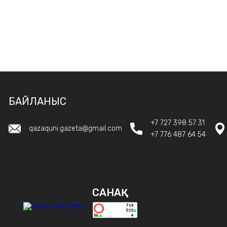
БАЙЛАНЫС
+7 727 398 57 31
qazaquni.gazeta@gmail.com
+7 776 487 64 54
САНАҚ