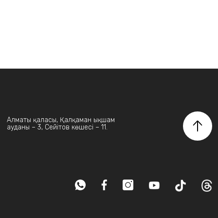
Алматы қаласы, Қалқаман ықшам
ауданы – 3, Сейітов көшесі – 11.