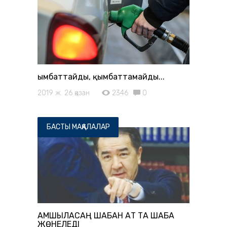
Қымбаттайды, қымбаттамайды...
2019 ж. 26 қазан
2346
0
БАСТЫ МАҚАЛАЛАР
ҚАМШЫЛАСАҢ ШАБАН АТ ТА ШАБА
ЖӨНЕЛЕДІ