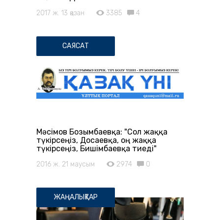
2017 ж. 13 қазан
3385
4
САЯСАТ
Мәсімов Бозымбаевқа: "Сол жаққа
түкірсеңіз, Досаевқа, оң жаққа
түкірсеңіз, Бишімбаевқа тиеді"
2016 ж. 21 маусым
2974
0
ЖАҢАЛЫҚТАР