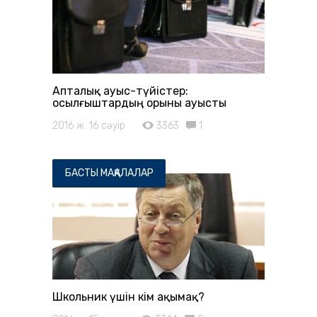
Апталық ауыс-түйістер:
Қосылғыштардың орыны ауысты
2016 ж. 16 сәуір
3363
1
БАСТЫ МАҚАЛАЛАР
Школьник үшін кім ақымақ?