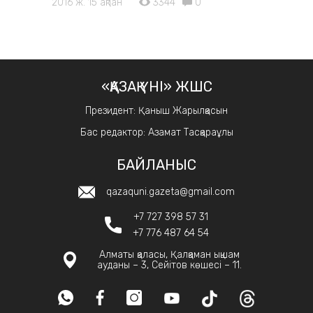
2016 ж. 15 ақпан
3344
0
«ҚАЗАҚ ҮНІ» ЖШС
Президент: Қаныш Жарылқасын
Бас редактор: Азамат Тасқараұлы
БАЙЛАНЫС
qazaquni.gazeta@gmail.com
+7 727 398 57 31
+7 776 487 64 54
Алматы қаласы, Қалқаман ықшам
ауданы – 3, Сейітов көшесі – 11.