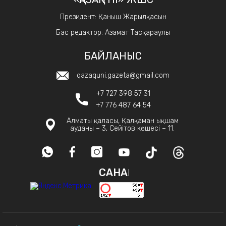
Президент: Қаныш Жарылқасын
Бас редактор: Азамат Тасқараұлы
БАЙЛАНЫС
qazaquni.gazeta@gmail.com
+7 727 398 57 31
+7 776 487 64 54
Алматы қаласы, Қалқаман ықшам
ауданы – 3, Сейітов көшесі – 11.
САНАҚ