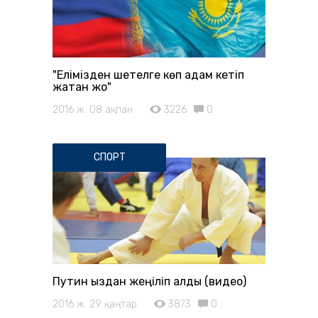
"Елімізден шетелге көп адам кетіп
жатқан жоқ"
2016 ж. 08 ақпан
3226
0
СПОРТ
Путин қыздан жеңіліп қалды (видео)
2016 ж. 29 қаңтар
3873
0