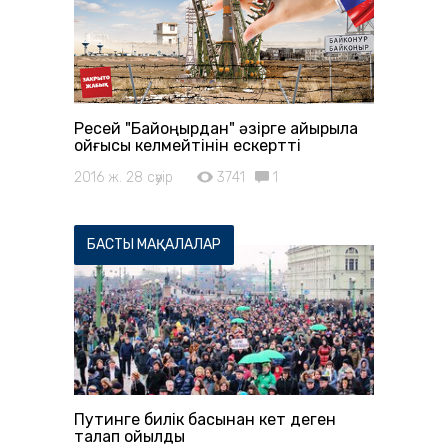
Ресей "Байқоңырдан" әзірге айырыла
қойғысы келмейтінін ескертті
2016 ж. 28 сәуір
3741
1
БАСТЫ МАҚАЛАЛАР
Путинге билік басынан кет деген
талап қойылды