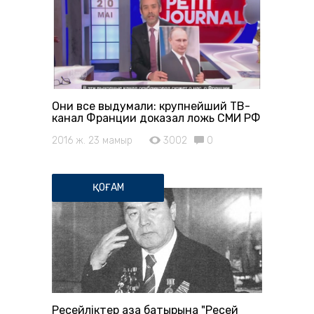
Они все выдумали: крупнейший ТВ-
канал Франции доказал ложь СМИ РФ
2016 ж. 23 мамыр
3002
0
ҚОҒАМ
Ресейліктер қазақ батырына "Ресей