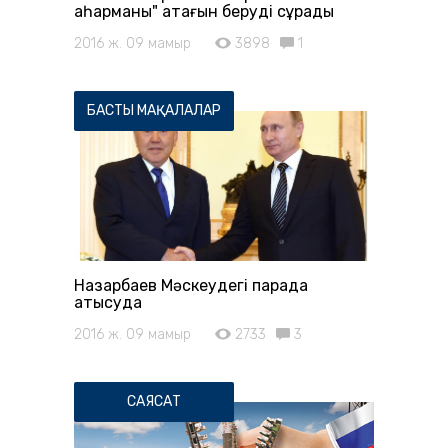
қаһарманы" атағын беруді сұрады
2016 ж. 09 мамыр
3898
1
БАСТЫ МАҚАЛАЛАР
Назарбаев Мәскеудегі парадқа
қатысуда
2016 ж. 09 мамыр
2733
3
САЯСАТ