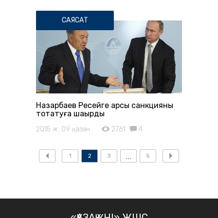
САЯСАТ
Назарбаев Ресейге қарсы санкцияны
тоқтатуға шақырды
2015 ж. 09 қазан
2761
4
1
2
3
5
«ҚАЗАҚ ҮНІ» ЖШС