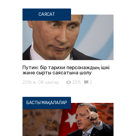
САЯСАТ
Путин: бір тарихи персонаждың ішкі
және сыртқы саясатына шолу
2016 ж. 08 қаңтар
3315
2
БАСТЫ МАҚАЛАЛАР