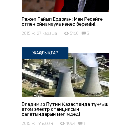
Режеп Тайып Ердоған: Мен Ресейге
отпен ойнамауға кеңес беремін!..
2015 ж. 27 қараша
5160
3
ЖАҢАЛЫҚТАР
Владимир Путин Қазақстанда тұңғыш
атом электр станциясын
салатындарын мәлімдеді
2015 ж. 19 қазан
4064
1