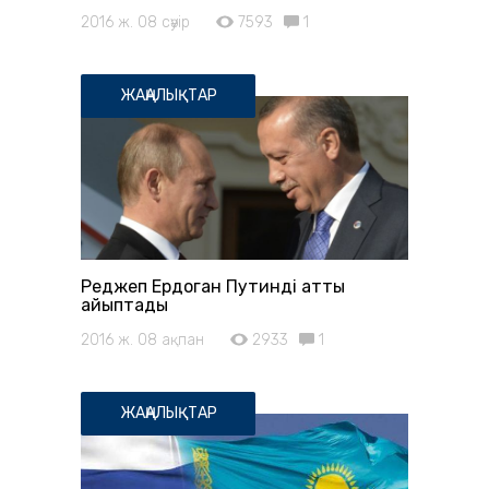
2016 ж. 08 сәуір
7593
1
ЖАҢАЛЫҚТАР
Реджеп Ердоган Путиндi қатты
айыптады
2016 ж. 08 ақпан
2933
1
ЖАҢАЛЫҚТАР