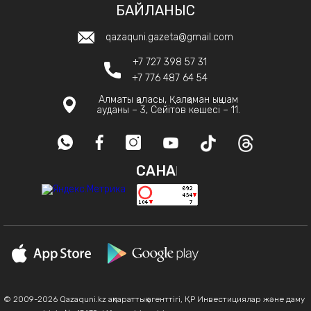
БАЙЛАНЫС
qazaquni.gazeta@gmail.com
+7 727 398 57 31
+7 776 487 64 54
Алматы қаласы, Қалқаман ықшам
ауданы – 3, Сейітов көшесі – 11.
САНАҚ
© 2009-2026 Qazaquni.kz ақпараттық агенттігі, ҚР Инвестициялар және даму