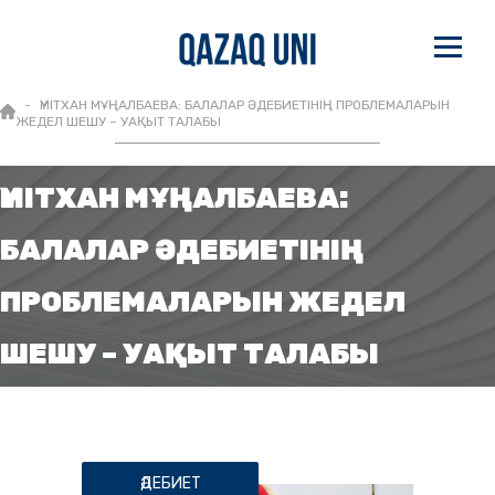
ҮМІТХАН МҰҢАЛБАЕВА: БАЛАЛАР ӘДЕБИЕТІНІҢ ПРОБЛЕМАЛАРЫН
ЖЕДЕЛ ШЕШУ – УАҚЫТ ТАЛАБЫ
ҮМІТХАН МҰҢАЛБАЕВА:
БАЛАЛАР ӘДЕБИЕТІНІҢ
ПРОБЛЕМАЛАРЫН ЖЕДЕЛ
ШЕШУ – УАҚЫТ ТАЛАБЫ
ӘДЕБИЕТ