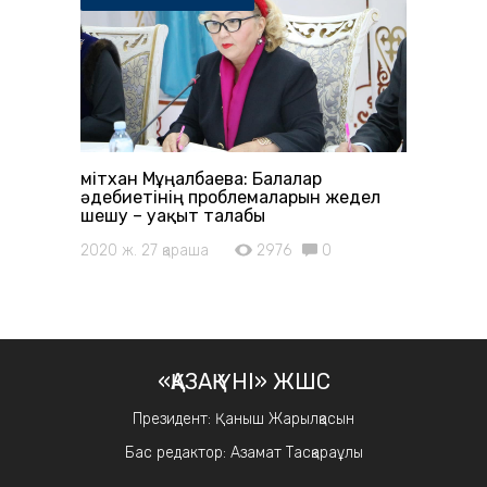
Үмітхан Мұңалбаева: Балалар
әдебиетінің проблемаларын жедел
шешу – уақыт талабы
2020 ж. 27 қараша
2976
0
«ҚАЗАҚ ҮНІ» ЖШС
Президент: Қаныш Жарылқасын
Бас редактор: Азамат Тасқараұлы