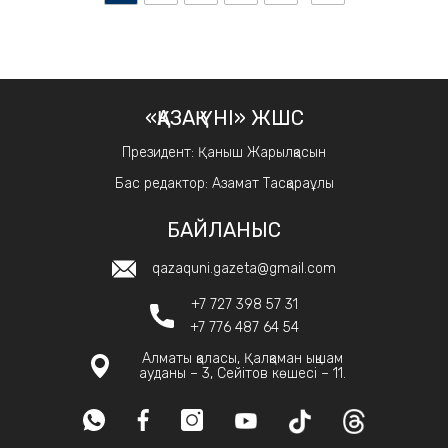
«ҚАЗАҚ ҮНІ» ЖШС
Президент: Қаныш Жарылқасын
Бас редактор: Азамат Тасқараұлы
БАЙЛАНЫС
qazaquni.gazeta@gmail.com
+7 727 398 57 31
+7 776 487 64 54
Алматы қаласы, Қалқаман ықшам
ауданы – 3, Сейітов көшесі – 11.