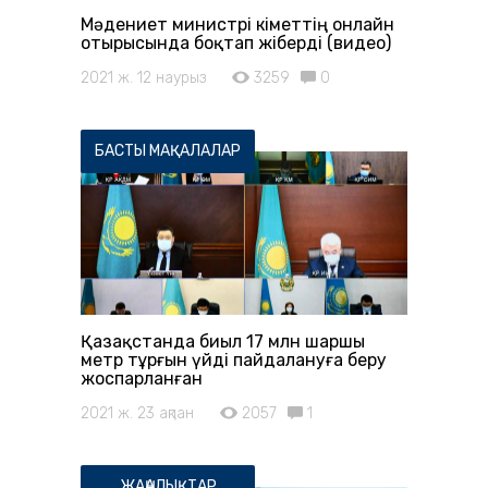
Мәдениет министрі Үкіметтің онлайн
отырысында боқтап жіберді (видео)
2021 ж. 12 наурыз
3259
0
БАСТЫ МАҚАЛАЛАР
Қазақстанда биыл 17 млн шаршы
метр тұрғын үйді пайдалануға беру
жоспарланған
2021 ж. 23 ақпан
2057
1
ЖАҢАЛЫҚТАР