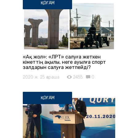
ҚОҒАМ
«Ақ жол»: «ЛРТ» салуға жеткен
Үкіметтің ақылы, неге ауылға спорт
залдарын салуға жетпейді?
2020 ж. 25 қараша
2455
0
ҚОҒАМ