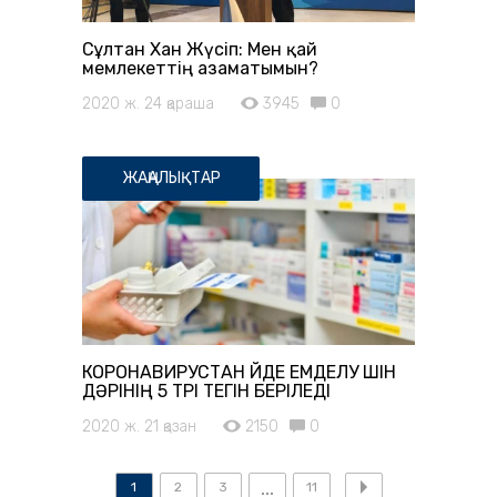
Сұлтан Хан Жүсіп: Мен қай
мемлекеттің азаматымын?
2020 ж. 24 қараша
3945
0
ЖАҢАЛЫҚТАР
КОРОНАВИРУСТАН ҮЙДЕ ЕМДЕЛУ ҮШІН
ДӘРІНІҢ 5 ТҮРІ ТЕГІН БЕРІЛЕДІ
2020 ж. 21 қазан
2150
0
1
2
3
11