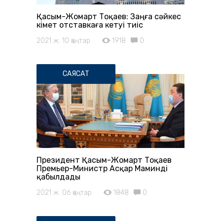
Қасым-Жомарт Тоқаев: Заңға сәйкес
Үкімет отставкаға кетуі тиіс
2021 ж. 10 қаңтар
1918
0
САЯСАТ
Президент Қасым-Жомарт Тоқаев
Премьер-Министр Асқар Маминді
қабылдады
2021 ж. 06 қаңтар
1848
0