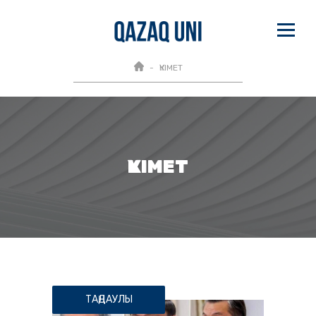
ҮКІМЕТ
ҮКІМЕТ
ТАҢДАУЛЫ