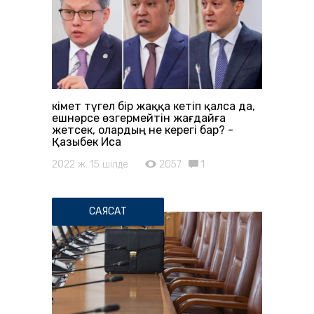
Үкімет түгел бір жаққа кетіп қалса да,
ешнәрсе өзгермейтін жағдайға
жетсек, олардың не керегі бар? -
Қазыбек Иса
2022 ж. 15 шілде
2057
1
САЯСАТ