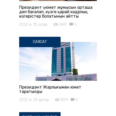
Президент үкімет жұмысын орташа
деп бағалап, күзге қарай кадрлық
өзгерістер болатынын айтты
2022 ж. 15 шілде
2647
0
САЯСАТ
Президент Жарлығымен Үкімет
таратылды
2022 ж. 05 қаңтар
1559
0