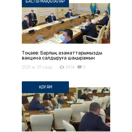
БАСТЫ МАҚАЛАЛАР
Тоқаев: Барлық азаматтарымызды
вакцина салдыруға шақырамын
2021 ж. 01 сәуір
2474
0
ҚОҒАМ