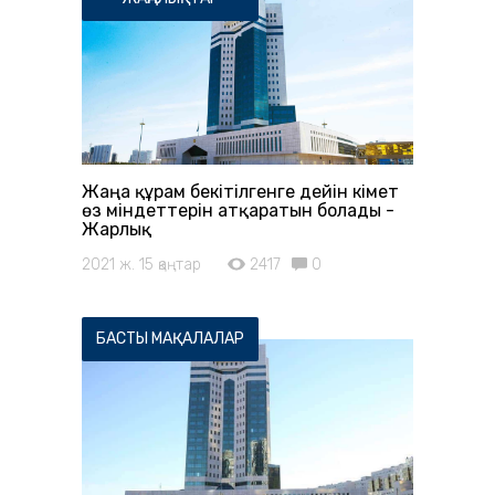
Жаңа құрам бекітілгенге дейін Үкімет
өз міндеттерін атқаратын болады -
Жарлық
2021 ж. 15 қаңтар
2417
0
БАСТЫ МАҚАЛАЛАР