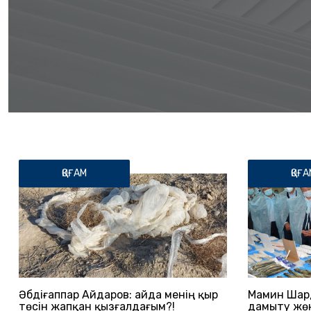
ҚОҒАМ
ҚОҒА
Әбдіғаппар Айдаров: Қайда менің қыр
Мамин Шар
төсін жапқан қызғалдағым?!
дамыту жөн