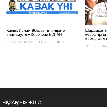
Халық Ислам Әбішевтің өміріне
Шардараны
алаңдаулы - Көбекбай ЕСПАН
күрестірге
қабырғасы 
2019 ж. 05 шілде
4805
3
2019 ж. 13 на
«ҚАЗАҚ ҮНІ» ЖШС