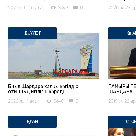
2021 ж. 01 наурыз
2599
0
2020 ж. 25 қы
ДӘУЛЕТ
ҚОҒА
Биыл Шардара халқы көгілдір
ТАМЫРЫ ТЕ
отынның игілігін көреді
ШАРДАРА
2020 ж. 11 ақпан
3648
0
2019 ж. 22 қа
ҚОҒАМ
СПО