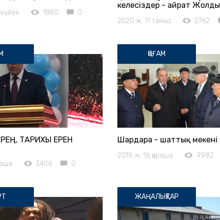
келесіздер - Қайрат Жолд
ркүйек
1880
0
2020 ж. 11 тамыз
2762
М
ҚОҒАМ
РЕҢ, ТАРИХЫ ЕРЕН
Шардара - шаттық мекені
2019 ж. 16 қараша
9982
раша
3406
0
РТ
ЖАҢАЛЫҚТАР