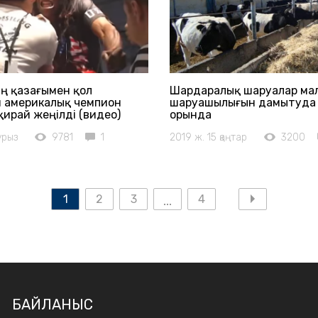
ң қазағымен қол
Шардаралық шаруалар ма
н америкалық чемпион
шаруашылығын дамытуда
қирай жеңілді (видео)
орында
урыз
9781
1
2019 ж. 15 қаңтар
3200
1
2
3
4
БАЙЛАНЫС