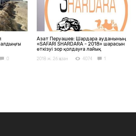
л
Азат Перуашев: Шардара ауданының
 алдыңғы
«SAFARI SHARDARA - 2018» шарасын
өткізуі зор қолдауға лайық
0
2018 ж. 26 қазан
4074
1