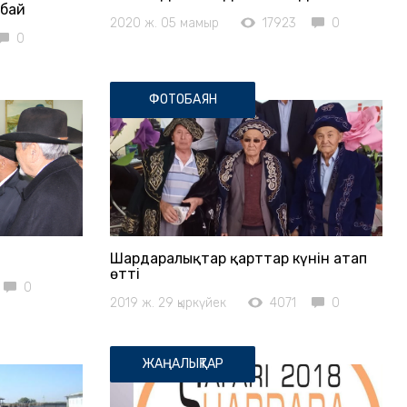
ыбай
2020 ж. 05 мамыр
17923
0
0
ФОТОБАЯН
Шардаралықтар қарттар күнін атап
өтті
0
2019 ж. 29 қыркүйек
4071
0
ЖАҢАЛЫҚТАР