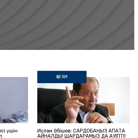
ҚОҒАМ
сі үшін
Ислам Әбішев: САРДОБАҢЫЗ АПАТҚА
п
АЙНАЛДЫ! ШАРДАРАМЫЗ ДА ҚАУІПТІ!