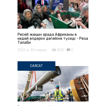
Ресей жақын арада Африканың ең
кедей елдерінің деңгейіне түседі - Реза
Талаби
2022 ж. 30 наурыз
4507
0
САЯСАТ