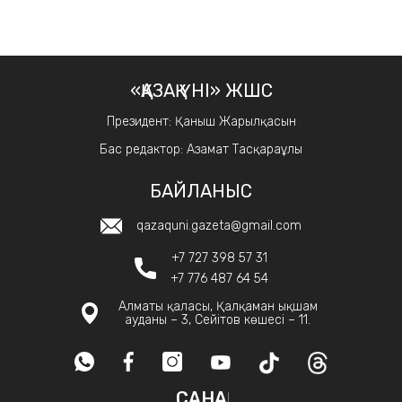
«ҚАЗАҚ ҮНІ» ЖШС
Президент: Қаныш Жарылқасын
Бас редактор: Азамат Тасқараұлы
БАЙЛАНЫС
qazaquni.gazeta@gmail.com
+7 727 398 57 31
+7 776 487 64 54
Алматы қаласы, Қалқаман ықшам
ауданы – 3, Сейітов көшесі – 11.
САНАҚ