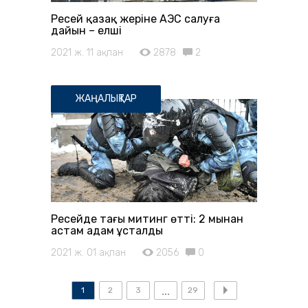
Ресей қазақ жеріне АЭС салуға
дайын – елші
2021 ж. 11 ақпан
2878
2
ЖАҢАЛЫҚТАР
Ресейде тағы митинг өтті: 2 мыңнан
астам адам ұсталды
2021 ж. 01 ақпан
2056
0
1
2
3
29