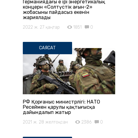
Германиядағы ең ірі энергетикалық
концерн «Солтүстік ағын-2»
жобасының пайдасыз екенін
жариялады
2022 ж. 27 қаңтар
1851
0
САЯСАТ
РФ Қорғаныс министрлігі: НАТО
Ресеймен қарулы қақтығысқа
дайындалып жатыр
2021 ж. 28 желтоқсан
2386
0