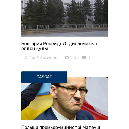
Болгария Ресейдің 70 дипломатын
елден қуды
2022 ж. 29 маусым
2507
0
САЯСАТ
Польша премьер-министрі Матеуш