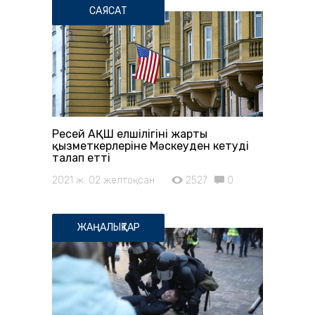
САЯСАТ
Ресей АҚШ елшілігінің жарты
қызметкерлеріне Мәскеуден кетуді
талап етті
2021 ж. 02 желтоқсан
2527
0
ЖАҢАЛЫҚТАР