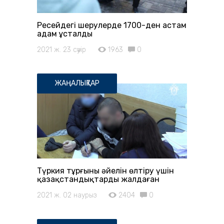
Ресейдегі шерулерде 1700-ден астам
адам ұсталды
2021 ж. 23 сәуір
1963
0
ЖАҢАЛЫҚТАР
Түркия тұрғыны әйелін өлтіру үшін
қазақстандықтарды жалдаған
2021 ж. 02 наурыз
2404
0