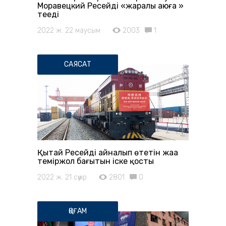
Моравецкий Ресейді «жаралы аюға »
теңеді
2022 ж. 22 маусым
2003
1
САЯСАТ
Қытай Ресейді айналып өтетін жаңа
теміржол бағытын іске қосты
2022 ж. 21 сәуір
2801
0
ҚОҒАМ