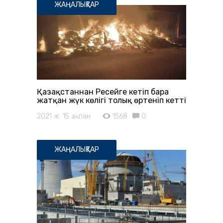
ЖАҢАЛЫҚТАР
Қазақстаннан Ресейге кетіп бара
жатқан жүк көлігі толық өртеніп кетті
2021 ж. 15 ақпан
1568
0
ЖАҢАЛЫҚТАР