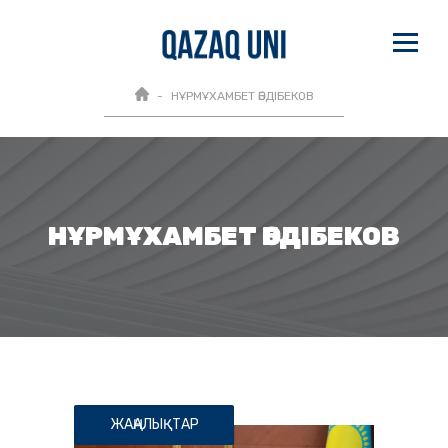
НҰРМҰХАМБЕТ ӘБДІБЕКОВ
НҰРМҰХАМБЕТ ӘБДІБЕКОВ
ЖАҢАЛЫҚТАР