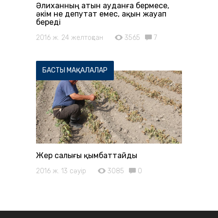
Әлиханның атын ауданға бермесе,
әкім не депутат емес, ақын жауап
береді
2016 ж. 24 желтоқсан
3565
7
БАСТЫ МАҚАЛАЛАР
Жер салығы қымбаттайды
2016 ж. 13 сәуір
3085
0