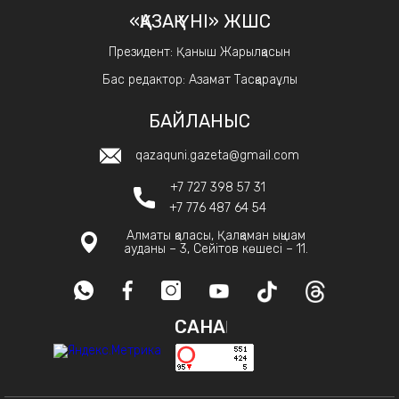
«ҚАЗАҚ ҮНІ» ЖШС
Президент: Қаныш Жарылқасын
Бас редактор: Азамат Тасқараұлы
БАЙЛАНЫС
qazaquni.gazeta@gmail.com
+7 727 398 57 31
+7 776 487 64 54
Алматы қаласы, Қалқаман ықшам
ауданы – 3, Сейітов көшесі – 11.
САНАҚ