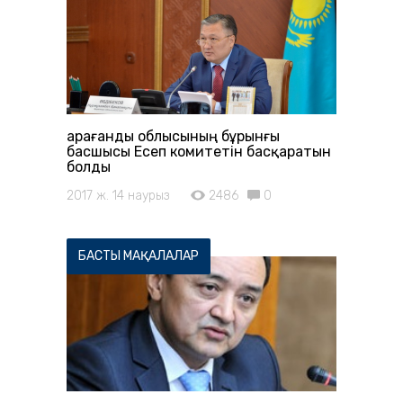
Қарағанды облысының бұрынғы
басшысы Есеп комитетін басқаратын
болды
2017 ж. 14 наурыз
2486
0
БАСТЫ МАҚАЛАЛАР