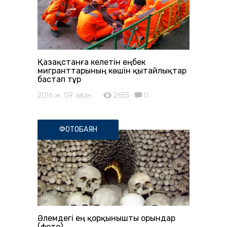
Қазақстанға келетін еңбек
мигранттарының көшін қытайлықтар
бастап тұр
2016 ж. 09 ақпан
2655
0
ФОТОБАЯН
Әлемдегі ең қорқынышты орындар
(фото)