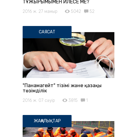
ТҰЖЫРЫМЫМЕН ҮЙЛЕСЕ МЕ?
2016 ж. 27 мамыр
5042
52
САЯСАТ
"Панамагейт" тізімі және қазақы
төзімділік
2016 ж. 07 сәуір
3815
1
ЖАҢАЛЫҚТАР