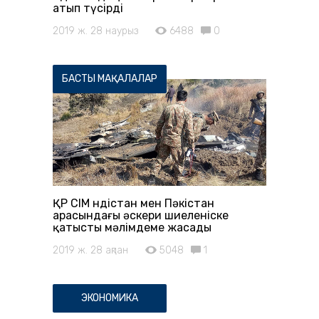
атып түсірді
2019 ж. 28 наурыз
6488
0
БАСТЫ МАҚАЛАЛАР
ҚР СІМ Үндістан мен Пәкістан
арасындағы әскери шиеленіске
қатысты мәлімдеме жасады
2019 ж. 28 ақпан
5048
1
ЭКОНОМИКА