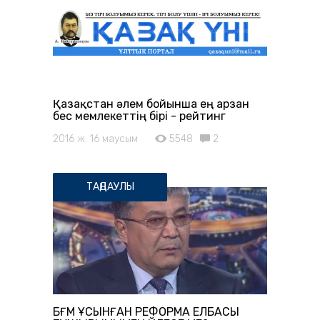
Қазақстан әлем бойынша ең арзан
бес мемлекеттің бірі - рейтинг
2016 ж. 16 маусым
5548
2
ТАҢДАУЛЫ
БҒМ ҰСЫНҒАН РЕФОРМА ЕЛБАСЫ