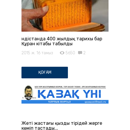
Үндістанда 400 жылдық тарихы бар
Құран кітабы табылды
2015 ж. 16 тамыз
5650
2
ҚОҒАМ
Жеті жастағы қызды тірідей жерге
көміп тастады...