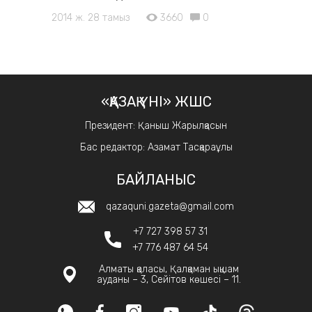
2014 ж. 28 тамыз
3660
0
«ҚАЗАҚ ҮНІ» ЖШС
Президент: Қаныш Жарылқасын
Бас редактор: Азамат Тасқараұлы
БАЙЛАНЫС
qazaquni.gazeta@gmail.com
+7 727 398 57 31
+7 776 487 64 54
Алматы қаласы, Қалқаман ықшам
ауданы – 3, Сейітов көшесі – 11.