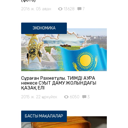
2016 ж. 05 ақпан
13628
7
ЭКОНОМИКА
Сұраған Рахметұлы. ТИІМДІ АУРА
немесе СУЫТ ДАМУ ЖОЛЫНДАҒЫ
ҚАЗАҚ ЕЛІ
2015 ж. 22 қыркүйек
6050
3
БАСТЫ МАҚАЛАЛАР