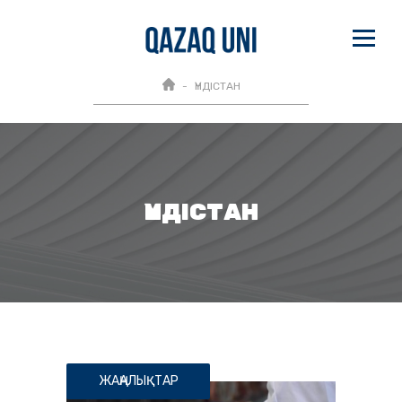
ҮНДІСТАН
ҮНДІСТАН
ЖАҢАЛЫҚТАР