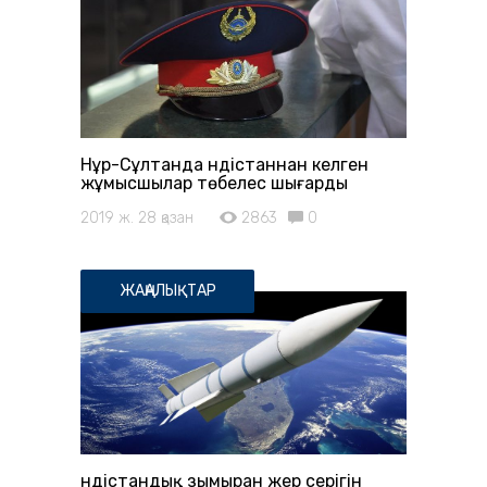
Нұр-Сұлтанда Үндістаннан келген
жұмысшылар төбелес шығарды
2019 ж. 28 қазан
2863
0
ЖАҢАЛЫҚТАР
Үндістандық зымыран жер серігін