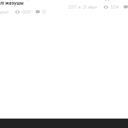
ілі жазушы
2017 ж. 21 ақпан
3214
аурыз
6001
10