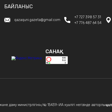
БАЙЛАНЫС
+7 727 398 57 31
qazaquni.gazeta@gmail.com
+7 776 487 64 54
САНАҚ
не даму министрлігінің № 15439-ИА куәлігі негізінде авторлық құқықт