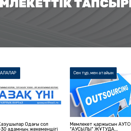
МЛЕКЕТТІК ТАПСЫ
ҚАЛАЛАР
Сен тұр, мен атайын
Жазушылар Одағы сол
Мемлекет қаржысын АУТ
-30 адамның жекеменшігі
"АУСЫЛЫ" ЖҰТУДА...