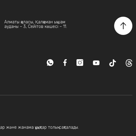
Алматы қаласы, Қалқаман ықшам
ауданы – 3, Сейітов көшесі – 11.
ар және жанама құқықтар толық сақталады.