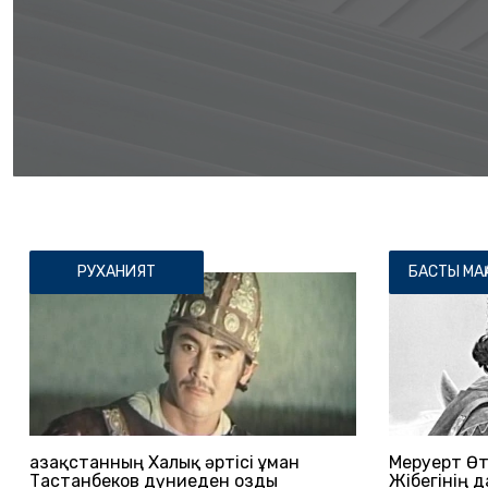
РУХАНИЯТ
БАСТЫ МА
Қазақстанның Халық әртісі Құман
Меруерт Өт
Тастанбеков дүниеден озды
Жібегінің 