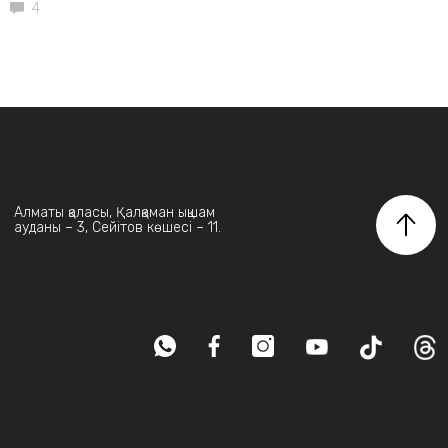
4
Алматы қаласы, Қалқаман ықшам
ауданы – 3, Сейітов көшесі – 11.