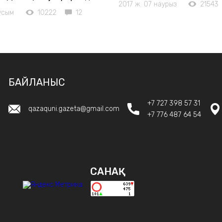
2017 ж. 07 наурыз
21543
усым
10222
12
БАЙЛАНЫС
+7 727 398 57 31
qazaquni.gazeta@gmail.com
+7 776 487 64 54
САНАҚ