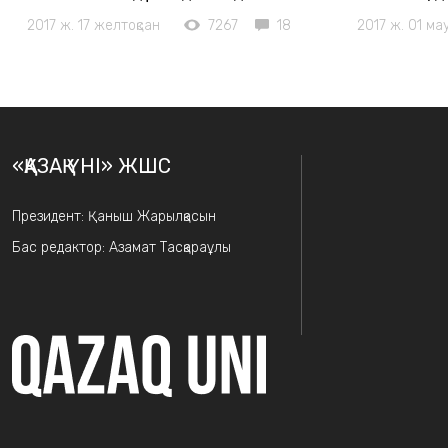
2017 ж. 17 желтоқсан
7267
18
2017 ж. 01 ма
«ҚАЗАҚ ҮНІ» ЖШС
Президент: Қаныш Жарылқасын
Бас редактор: Азамат Тасқараұлы