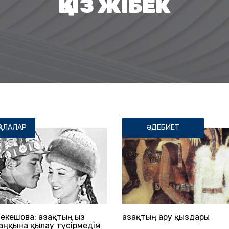
ҚЫЗ ЖІБЕК
ҚАЛАЛАР
ӘДЕБИЕТ
екешова: Қазақтың Қыз
Қазақтың ару қыздары
даңқына қылау түсірмедім