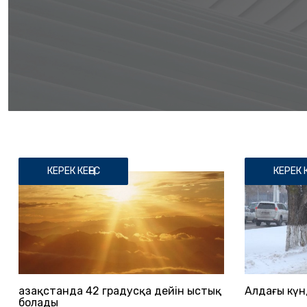
КЕРЕК КЕҢЕС
КЕРЕК К
Қазақстанда 42 градусқа дейін ыстық
Алдағы күн
болады