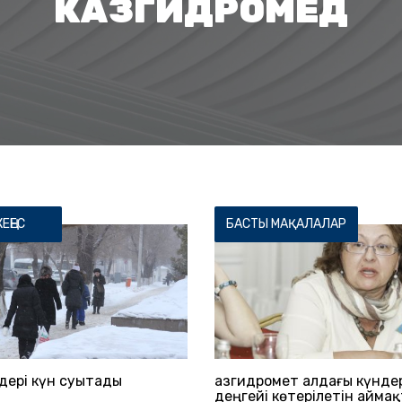
КАЗГИДРОМЕД
ЕҢЕС
БАСТЫ МАҚАЛАЛАР
дері күн суытады
Қазгидромет алдағы күндер
деңгейі көтерілетін айма