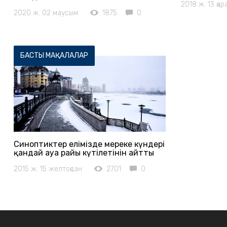
2018 ж. 13 қа
2020 ж. 02 маусым
1875
0
БАСТЫ МАҚАЛАЛАР
Синоптиктер елімізде мереке күндері
қандай ауа райы күтілетінін айтты
2015 ж. 15 желтоқсан
2701
0