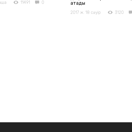
раша
11491
0
атады
2017 ж. 18 сәуір
3120