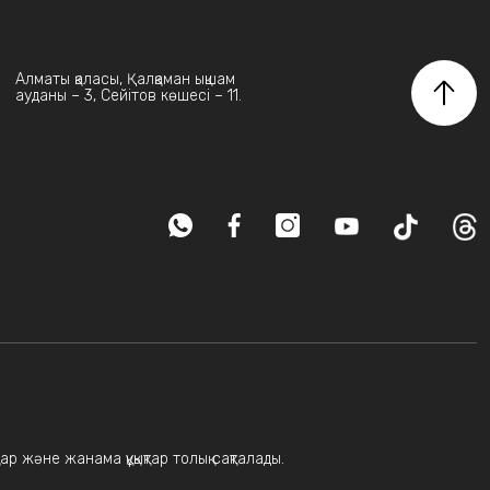
Алматы қаласы, Қалқаман ықшам
ауданы – 3, Сейітов көшесі – 11.
ар және жанама құқықтар толық сақталады.