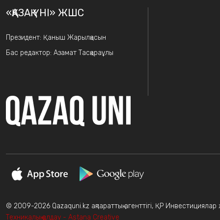
«ҚАЗАҚ ҮНІ» ЖШС
Президент: Қаныш Жарылқасын
Бас редактор: Азамат Тасқараұлы
© 2009-2026 Qazaquni.kz ақпараттық агенттігі, ҚР Инвестициялар жә
Техникалық қолдау - Astana Creative