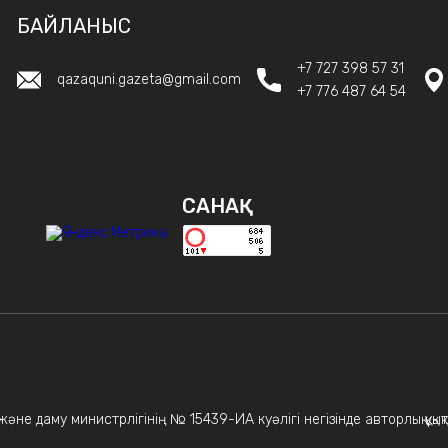
БАЙЛАНЫС
+7 727 398 57 31
qazaquni.gazeta@gmail.com
+7 776 487 64 54
САНАҚ
не даму министрлігінің № 15439-ИА куәлігі негізінде авторлық құқықт