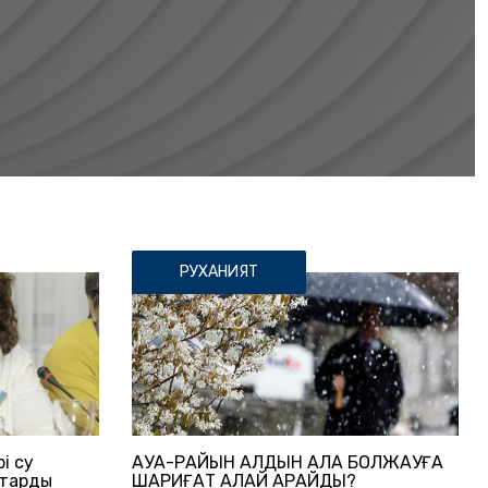
РУХАНИЯТ
і су
АУА-РАЙЫН АЛДЫН АЛА БОЛЖАУҒА
қтарды
ШАРИҒАТ ҚАЛАЙ ҚАРАЙДЫ?