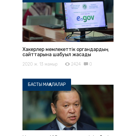
Хакерлер мемлекеттік органдардың
сайттарына шабуыл жасады
2020 ж. 13 мамыр
2424
0
БАСТЫ МАҚАЛАЛАР