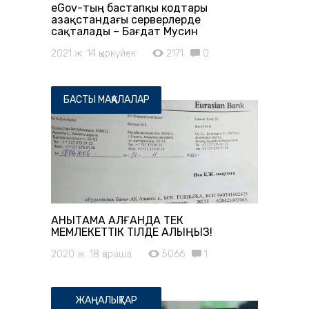
eGov-тың бастапқы кодтары
Қазақстандағы серверлерде
сақталады – Бағдат Мусин
2021 ж. 14 қыркүйек
2171
0
БАСТЫ МАҚАЛАЛАР
АНЫҚТАМА АЛҒАНДА ТЕК
МЕМЛЕКЕТТІК ТІЛДЕ АЛЫҢЫЗ!
2020 ж. 18 қараша
5066
1
ЖАҢАЛЫҚТАР