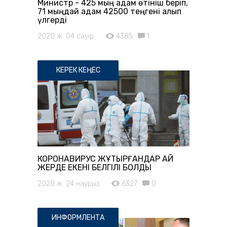
Министр - 425 мың адам өтініш беріп,
71 мыңдай адам 42500 теңгені алып
үлгерді
2020 ж. 04 сәуір
4385
1
КЕРЕК КЕҢЕС
КОРОНАВИРУС ЖҰҚТЫРҒАНДАР ҚАЙ
ЖЕРДЕ ЕКЕНІ БЕЛГІЛІ БОЛДЫ
2020 ж. 24 наурыз
6327
0
ИНФОРМЛЕНТА