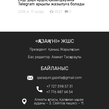
Telegram арқылы жазылуға болады
2018 ж. 17 шілде
9527
0
«ҚАЗАҚ ҮНІ» ЖШС
Президент: Қаныш Жарылқасын
Бас редактор: Азамат Тасқараұлы
БАЙЛАНЫС
qazaquni.gazeta@gmail.com
+7 727 398 57 31
+7 776 487 64 54
Алматы қаласы, Қалқаман ықшам
ауданы – 3, Сейітов көшесі – 11.