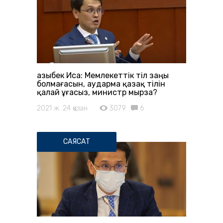
Қазыбек Иса: Мемлекеттік тіл заңы
болмағасын, аударма қазақ тілін
қалай ұғасыз, министр мырза?
2021 ж. 24 қазан
3079
6
САЯСАТ