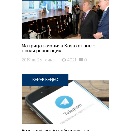
Матрица жизни: в Казахстане –
новая революция!
2019 ж. 26 тамыз
4021
0
КЕРЕК КЕҢЕС
Енді дәрігердің қабылдауына